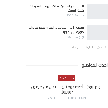
لافروف: واشنطن عدلت فهمها لمخرجات
قمة ألاسكا
يوليو 24, 2026
بسبب الأمن القومي.. الصين تحظر صادرات
حيوية إلى أوروبا
يوليو 24, 2026
السابق
التالي
1 من 3٬705
احدث المواضيع
صحة وتغذية
ناولها يوميًا.. أطعمة ومشروبات تقلل من هرمون
الكورتيزول…
AWATEF ABDELHAMED
3 ساعات منذ