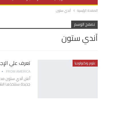
الصفحة الرئيسية
آندي ستون
صحة وتغذية
المرأة والحياة
تصفح الوسم
آندي ستون
تعرف علي الإجر
علوم وتكنولوجيا
FROM AMERICA
أعلن آندي ستون مدي
جديدة ستتخذها الشرك