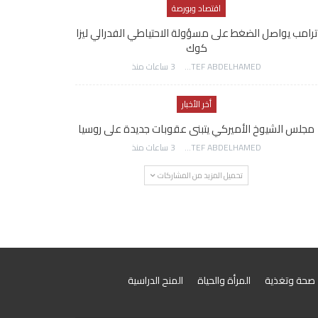
اقتصاد وبورصة
ترامب يواصل الضغط على مسؤولة الاحتياطي الفدرالي ليزا
كوك
AWATEF ABDELHAMED
3 ساعات منذ
أخر الأخبار
مجلس الشيوخ الأميركي يتبنى عقوبات جديدة على روسيا
AWATEF ABDELHAMED
3 ساعات منذ
تحميل المزيد من المشاركات
صحة وتغذية
المرأة والحياة
المنح الدراسية