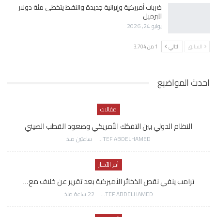
ضربات أميركية وإيرانية جديدة والنفط يتخطى مئة دولار
للبرميل
يوليو 24, 2026
السابق
التالي
1 من 3٬704
احدث المواضيع
مقالات
النظام الدولي بين التفكك الأمريكي وصعود القطب الصيني
AWATEF ABDELHAMED
ساعتين منذ
أخر الأخبار
ترامب ينفي نقص الذخائر الأميركية بعد تقرير عن خلاف مع…
AWATEF ABDELHAMED
22 ساعة منذ