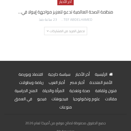
أخر الأخبار
منظمة الصحة العالمية تدعو لتعزيز مواجهة إيبولا في…
AWATEF ABDELHAMED
23 ساعة منذ
تحميل المزيد من المشاركات
الرئيسية
أخر الأخبار
سياسة خارجية
اقتصاد وبورصة
الأمم المتحدة
أخبار مصر
أخبار العرب
رياضة وبطولات
فنون وثقافة
صحة وتغذية
المرأة والحياة
المنح الدراسية
مقالات
علوم وتكنولوجيا
فيديوهات
فيديو
في العمق
منوعات
جميع الحقوق محفوظة لصالح موقع من أمريكا لعام 2026