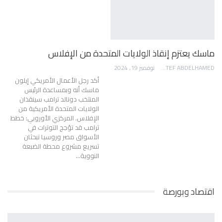
ماسك يعتزم إنقاذ الولايات المتحدة من الإفلاس
AWATEF ABDELHAMED
نوفمبر 19, 2024
أكد رجل الأعمال الأمريكي إيلون
ماسك أنه وبمساعدة الرئيس
المنتخب دونالد ترامب سينقذان
الولايات المتحدة الأمريكية من
الإفلاس. المركزي الأوروبي: خطط
ترامب قد تؤجج التوترات في
الأسواق مصر وروسيا تبحثان
تسريع مشروع محطة الضبعة
النووية…
اقتصاد وبورصة