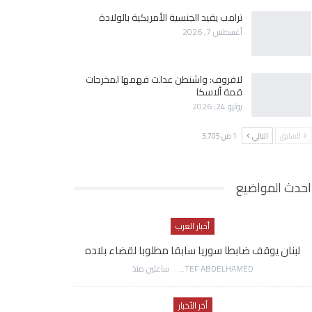
ترامب يقيد الجنسية الأمريكية بالولادة
أغسطس 7, 2026
لافروف: واشنطن عدلت فهمها لمخرجات
قمة ألاسكا
يوليو 24, 2026
السابق
التالي
1 من 3٬705
احدث المواضيع
أخبار العرب
لبنان يوقف ضابطا سوريا سابقا مطلوبا لقضاء بلاده
AWATEF ABDELHAMED
ساعتين منذ
أخر الأخبار