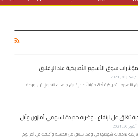
المنح الدراسية
مقالات
علوم وتكنولوجيا
فيديوهات
ف
ي مؤشرات سوق الأسهم الأمريكية عند الإغلاق
ديسمبر 30, 2021
أسهم الأمريكية أداءً متبايناً، عند إغلاق جلسات التداول في بورصة
ية تغلق عل ارتفاع .. وضربة جديدة لسهمي أمازون وأبل
أكتوبر 30, 2021
يركية تراجعات شهدتها في وقت سابق من الجلسة وأغلقت في آخر يوم