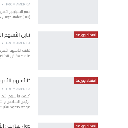
FROM AMERICA
Index (BBI)، حوالي 14 مليار دولار في غضون يوم واحد، على خلفية انهيار أسهم "تيسلا".
تباين الأسهم ال
اقتصاد وبورصة
FROM AMERICA
متواضعة في الختام، 
“الأسهم الأمري
اقتصاد وبورصة
FROM AMERICA
أغلقت الأسهم الأمري
الرئيس السادس والأر
موجة صعود للشركات 
وول ستريت : ال
اقتصاد وبورصة