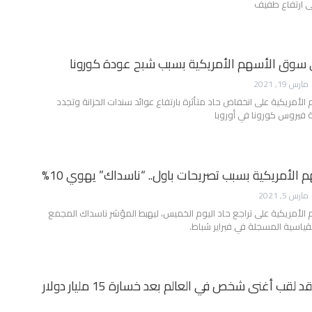
لى ارتفاع طفيف
 سوق الأسهم الأمريكية بسبب شبح عودة كورونا
مارس 19, 2021
أمريكية على انخفاض حاد متأثرة بارتفاع عوائد سندات الخزانة وتجدد
 فيروس كورونا في أوروبا
هم الأمريكية بسبب تصريحات باول.. “ناسداك” يهوي 10%
مارس 5, 2021
لأمريكية على تراجع حاد اليوم الخميس، ليهبط المؤشر ناسداك المجمع
إيلون ماسك يفقد لقب أغنى شخص في العالم بعد خسارة 15 مليار دولار