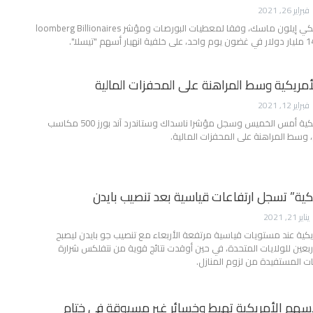
فبراير 26, 2021
خسر الملياردير الأمريكي إيلون ماسك، وفقا لمعطيات البورصات ومؤشر loomberg Billionaires
أمريكية وسط المراهنة على المحفزات المالية
فبراير 12, 2021
تباينت الأسهم الأمريكية أمس الخميس وسجل مؤشرا ناسداك وستاندرد آند بورز 500 مكاسب
وسط المراهنة على المحفزات المالية.
كية” تسجل ارتفاعات قياسية بعد تنصيب بايدن
يناير 21, 2021
كية عند مستويات قياسية مرتفعة الأربعاء مع تنصيب جو بايدن ليصبح
بعين للولايات المتحدة، في حين أوقدت نتائج قوية من نتفلكس شرارة
المستفيدة من لزوم المنازل.
أسهم الأمريكية تهبط وخسائر غير مسبوقة في ختام