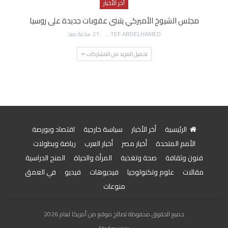
أخر الأخبار
مجلس الشيوخ الأميركي يتبنى عقوبات جديدة على روسيا
AWATEF ABDELHAMED
21 ساعة منذ
تحميل المزيد من المشاركات
الرئيسية
أخر الأخبار
سياسة خارجية
اقتصاد وبورصة
الأمم المتحدة
أخبار مصر
أخبار العرب
رياضة وبطولات
فنون وثقافة
صحة وتغذية
المرأة والحياة
المنح الدراسية
مقالات
علوم وتكنولوجيا
فيديوهات
فيديو
في العمق
منوعات
جميع الحقوق محفوظة لصالح موقع من أمريكا لعام 2026