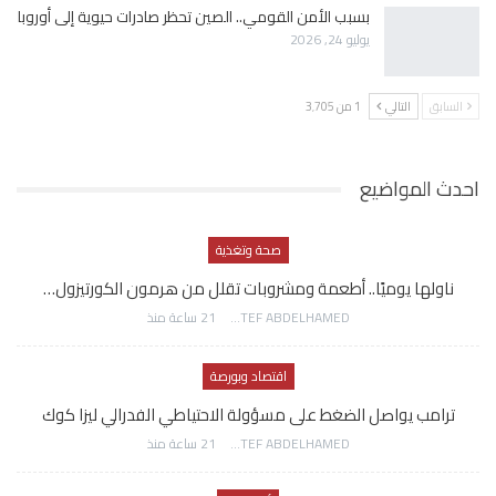
بسبب الأمن القومي.. الصين تحظر صادرات حيوية إلى أوروبا
يوليو 24, 2026
السابق
التالي
1 من 3٬705
احدث المواضيع
صحة وتغذية
ناولها يوميًا.. أطعمة ومشروبات تقلل من هرمون الكورتيزول…
AWATEF ABDELHAMED
21 ساعة منذ
اقتصاد وبورصة
ترامب يواصل الضغط على مسؤولة الاحتياطي الفدرالي ليزا كوك
AWATEF ABDELHAMED
21 ساعة منذ