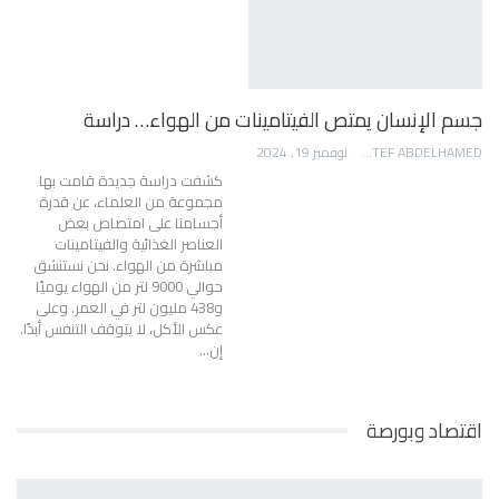
جسم الإنسان يمتص الفيتامينات من الهواء… دراسة
AWATEF ABDELHAMED
نوفمبر 19, 2024
كشفت دراسة جديدة قامت بها
مجموعة من العلماء، عن قدرة
أجسامنا على امتصاص بعض
العناصر الغذائية والفيتامينات
مباشرة من الهواء. نحن نستنشق
حوالي 9000 لتر من الهواء يوميًا
و438 مليون لتر في العمر. وعلى
عكس الأكل، لا يتوقف التنفس أبدًا.
إن…
اقتصاد وبورصة