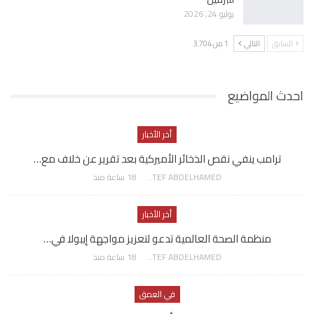
يوليو 24, 2026
السابق
التالي
1 من 3٬704
احدث المواضيع
أخر الأخبار
ترامب ينفي نقص الذخائر الأميركية بعد تقرير عن خلاف مع…
AWATEF ABDELHAMED
18 ساعة منذ
أخر الأخبار
منظمة الصحة العالمية تدعو لتعزيز مواجهة إيبولا في…
AWATEF ABDELHAMED
18 ساعة منذ
في العمق