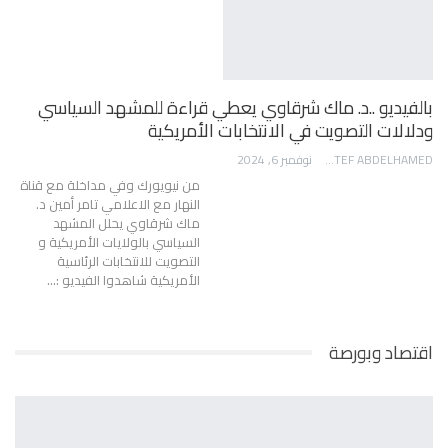
بالفيديو ..د. ماك شرقاوي يعطي قراءة للمشهد السياسي
ودلالات التصويت في الانتخابات الأمريكية
AWATEF ABDELHAMED
نوفمبر 6, 2024
من نيويورك وفي مداخلة مع قناة
النهار مع الاعلامي تامر أمين د.
ماك شرقاوي يحلل المشهد
السياسي بالولايات الأمريكية و
التصويت للانتخابات الرئاسية
الأمريكية شاهدوا الفيديو :…
اقتصاد وبورصة