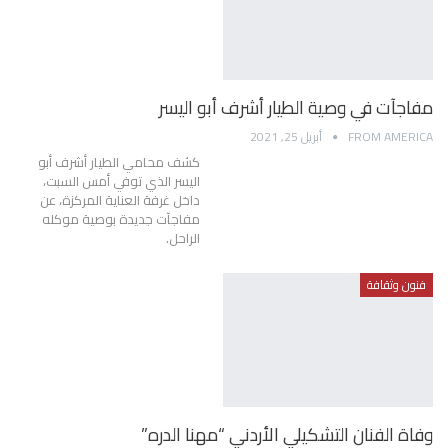
مفاجآت في وصية الطيار أشرف أبو اليسر
FROM AMERICA
أبريل 25, 2021
كشف محامي الطيار أشرف أبو
اليسر الذي توفي أمس السبت،
داخل غرفة العناية المركزة، عن
مفاجآت جديدة بوصية موكله
الراحل.
فنون وثقافة
وفاة الفنان التشكيلي الأردني “مهنا الدره”