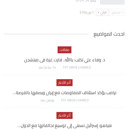
يوليو 24, 2026
السابق
التالي
1 من 3٬704
احدث المواضيع
مقالات
د. وفاء علي تكتب: ياالله.. فازت غزة فى ميتشجن
AWATEF ABDELHAMED
14 ساعة منذ
أخر الأخبار
ترامب يؤكد استئناف المفاوضات مع إيران ويصفها بالفرصة…
AWATEF ABDELHAMED
يومين منذ
أخر الأخبار
نتنياهو: إسرائيل تسعى إلى توسيع تحالفاتها مع الدول…