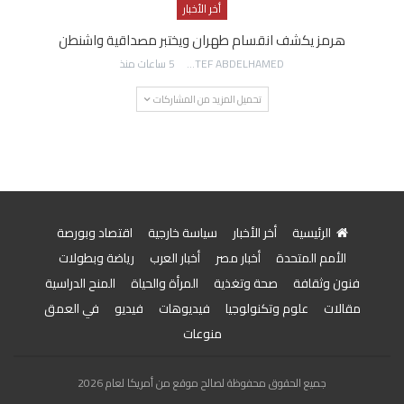
أخر الأخبار
هرمز يكشف انقسام طهران ويختبر مصداقية واشنطن
AWATEF ABDELHAMED
5 ساعات منذ
تحميل المزيد من المشاركات
الرئيسية
أخر الأخبار
سياسة خارجية
اقتصاد وبورصة
الأمم المتحدة
أخبار مصر
أخبار العرب
رياضة وبطولات
فنون وثقافة
صحة وتغذية
المرأة والحياة
المنح الدراسية
مقالات
علوم وتكنولوجيا
فيديوهات
فيديو
في العمق
منوعات
جميع الحقوق محفوظة لصالح موقع من أمريكا لعام 2026