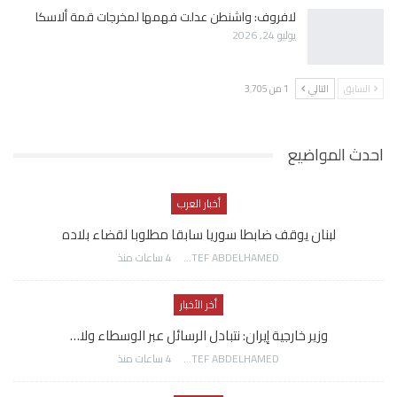
لافروف: واشنطن عدلت فهمها لمخرجات قمة ألاسكا
يوليو 24, 2026
السابق
التالي
1 من 3٬705
احدث المواضيع
أخبار العرب
لبنان يوقف ضابطا سوريا سابقا مطلوبا لقضاء بلاده
AWATEF ABDELHAMED
4 ساعات منذ
أخر الأخبار
وزير خارجية إيران: نتبادل الرسائل عبر الوسطاء ولا…
AWATEF ABDELHAMED
4 ساعات منذ