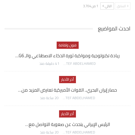
السابق
التالي
1 من 3٬704
احدث المواضيع
فنون وثقافة
ريادة تكنولوجية ومواكبة ثورة الذكاء الاصطناعي والـ G6…
AWATEF ABDELHAMED
41 دقيقة منذ
أخر الأخبار
حصار إيران البحري.. القوات الأميركية تعترض المزيد من…
AWATEF ABDELHAMED
20 ساعة منذ
أخر الأخبار
الرئيس الإيراني يتحدث عن صعوبة التواصل مع…
AWATEF ABDELHAMED
20 ساعة منذ