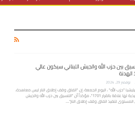
المنح الدراسية
مقالات
علوم وتكنولوجيا
فيديوهات
ف
سيق بين حزب الله والجيش اللبناني سيكون عالي
 الهدنة
AWA
نوفمبر 29, 2024
يليشيا "حزب الله" ، اليوم الجمعة، إن "اتفاق وقف إطلاق النار ليس معاهدة،
بل برنامج إجراءات تنفيذية لها علاقة بالقرار 1701"، مؤكداً أن "التنسيق بين حزب الله والجيش
 المستوى لتنفيذ اتفاق وقف إطلاق النار".…