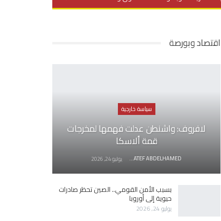
يديو
في العمق
منوعات
اقتصاد وبورصة
سياسة خارجية
لافروف: واشنطن عدلت فهمها لمخرجات
قمة ألاسكا
AWATEF ABDELHAMED
يوليو 24, 2026
بسبب الأمن القومي.. الصين تحظر صادرات
حيوية إلى أوروبا
يوليو 24, 2026