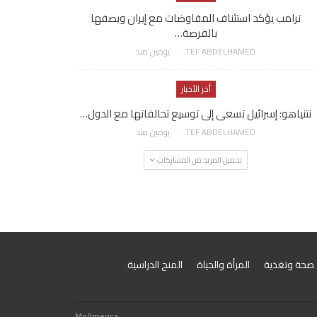
ترامب يؤكد استئناف المفاوضات مع إيران ويصفها
بالفرصة…
AWATEF ABDELHAMED
يومين منذ
أخر الأخبار
نتنياهو: إسرائيل تسعى إلى توسيع تحالفاتها مع الدول…
AWATEF ABDELHAMED
يومين منذ
تحميل المزيد من المشاركات
صحة وتغذية
المرأة والحياة
المنح الدراسية
MnAmerica