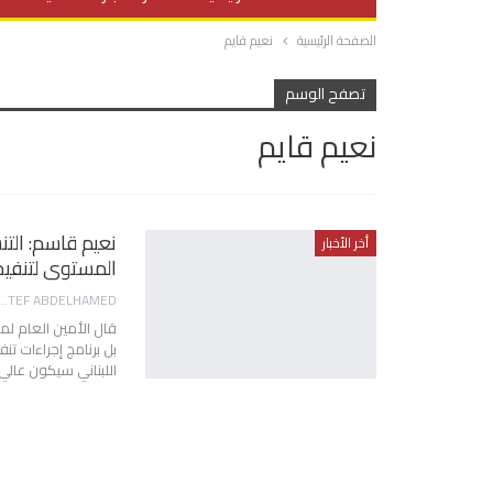
الصفحة الرئيسية
نعيم قايم
صحة وتغذية
المرأة والحياة
تصفح الوسم
نعيم قايم
نعيم قاسم: التن
أخر الأخبار
المستوى لتنفيذ
TEF ABDELHAMED
قال الأمين العام لم
اللبناني سيكون عالي