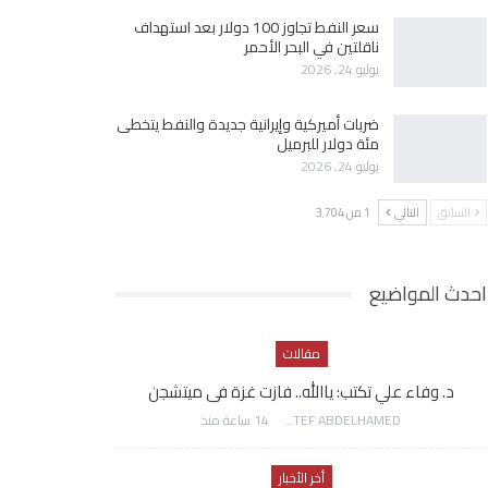
سعر النفط تجاوز 100 دولار بعد استهداف
ناقلتين في البحر الأحمر
يوليو 24, 2026
ضربات أميركية وإيرانية جديدة والنفط يتخطى
مئة دولار للبرميل
يوليو 24, 2026
السابق
التالي
1 من 3٬704
احدث المواضيع
مقالات
د. وفاء علي تكتب: ياالله.. فازت غزة فى ميتشجن
AWATEF ABDELHAMED
14 ساعة منذ
أخر الأخبار