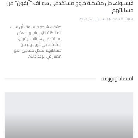
فيسبوك.. حل مشكلة خروج مستخدمي هواتف “آيفون” من
حساباتهم
FROM AMERICA
يناير 24, 2021
كشفت شبكة فيسبوك، أن سبب
المشكلة التي واجهها بعض
مستخدمي هواتف آيفون،
المتمثلة في خروجهم من
حساباتهم بشكل مفاجئ، هو
"تغيير في الإعدادات".
اقتصاد وبورصة