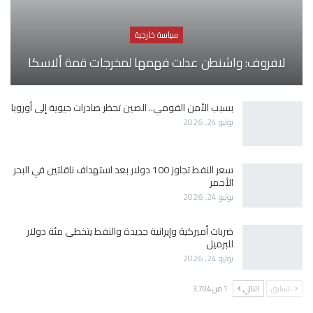
سياسة خارجية
لافروف: واشنطن عدلت فهمها لمخرجات قمة ألاسكا
بسبب الأمن القومي.. الصين تحظر صادرات حيوية إلى أوروبا
يوليو 24, 2026
سعر النفط تجاوز 100 دولار بعد استهداف ناقلتين في البحر
الأحمر
يوليو 24, 2026
ضربات أميركية وإيرانية جديدة والنفط يتخطى مئة دولار
للبرميل
يوليو 24, 2026
السابق
التالي
1 من 3٬704