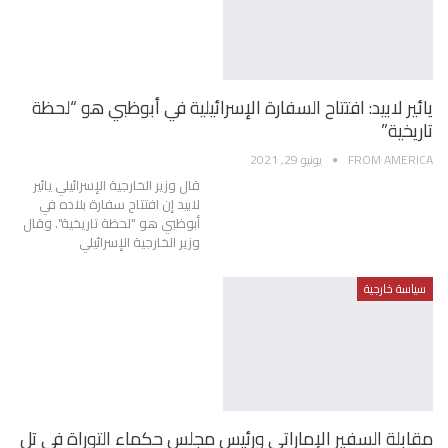
يائير لابيد: افتتاح السفارة الإسرائيلية في أبوظبي هو “لحظة
تاريخية”
FROM AMERICA
يونيو 29, 2021
قال وزير الخارجية الإسرائيلي يائير
لابيد إن افتتاح سفارة بلاده في
أبوظبي هو "لحظة تاريخية". وقال
وزير الخارجية الإسرائيلي
سياسة خارجية
مقابلة السفير الإماراتي ورئيس مجلس حكماء التوراة في تل