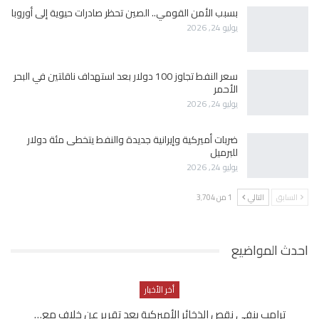
بسبب الأمن القومي.. الصين تحظر صادرات حيوية إلى أوروبا
يوليو 24, 2026
سعر النفط تجاوز 100 دولار بعد استهداف ناقلتين في البحر
الأحمر
يوليو 24, 2026
ضربات أميركية وإيرانية جديدة والنفط يتخطى مئة دولار
للبرميل
يوليو 24, 2026
السابق
التالي
1 من 3٬704
احدث المواضيع
أخر الأخبار
ترامب ينفي نقص الذخائر الأميركية بعد تقرير عن خلاف مع…