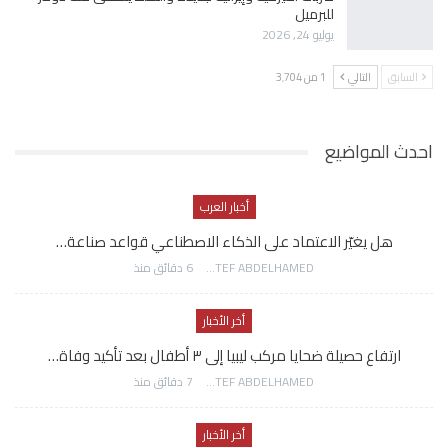
للبرميل
يوليو 24, 2026
السابق
التالي
1 من 3٬704
احدث المواضيع
أخبار العرب
هل يغيّر الاعتماد على الذكاء الاصطناعي قواعد صناعة…
AWATEF ABDELHAMED
6 دقائق منذ
أخر الأخبار
ارتفاع حصيلة ضحايا مركب ليبيا إلى ٣ أطفال بعد تأكيد وفاة…
AWATEF ABDELHAMED
7 دقائق منذ
أخر الأخبار