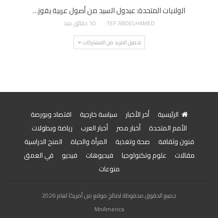
الولايات المتحدة: عبدول السيد من أصول عربية يفوز…
AWATEF ABDELHAMED
10 دقائق منذ
تحميل المزيد من المشاركات
الرئيسية
أخر الأخبار
سياسة خارجية
اقتصاد وبورصة
الأمم المتحدة
أخبار مصر
أخبار العرب
رياضة وبطولات
فنون وثقافة
صحة وتغذية
المرأة والحياة
المنح الدراسية
مقالات
علوم وتكنولوجيا
فيديوهات
فيديو
في العمق
منوعات
جميع الحقوق محفوظة لصالح موقع من أمريكا لعام 2026
MnAmerica