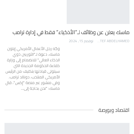
ماسك يعلن عن وظائف لـ”الأذكياء” فقط في إدارة ترامب
AWATEF ABDELHAMED
نوفمبر 15, 2024
وجّه رجل الأعمال الأمريكي إيلون
ماسك، دعوة لـ"الثوريين ذوي
الذكاء العالي" للانضمام إلى وزارة
كفاءة الحكومة الجديدة التي
سيتولى قيادتها بتكليف من الرئيس
الأمريكي المنتخب، دونالد ترامب.
وفي منشور عبر منصة "إكس"، قال
ماسك: "نحن بحاجة إلى…
اقتصاد وبورصة