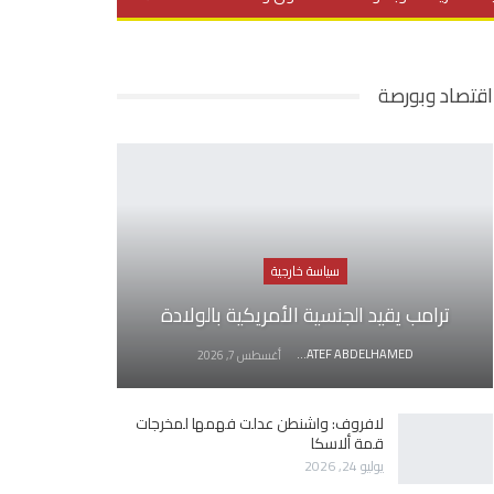
يديو
في العمق
منوعات
اقتصاد وبورصة
سياسة خارجية
ترامب يقيد الجنسية الأمريكية بالولادة
AWATEF ABDELHAMED
أغسطس 7, 2026
لافروف: واشنطن عدلت فهمها لمخرجات
قمة ألاسكا
يوليو 24, 2026