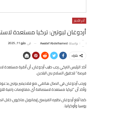
أخر الأخبار
أردوغان لبوتين: تركيا مستعدة لا
في
مايو 11, 2025
بواسطة
Awatef Abdelhamed
شارك
أكد الرئيس التركي رجب طيب أردوغان، أن أنقرة مستعدة
فرصة” لتحقيق السلام بين البلدين.
وأكد أن “تركيا مستعدة لاستضافة أي مفاوضات رامية للتوصل
كما أبلغ أردوغان نظيره الفرنسي إيمانويل ماكرون خلال ات
روسيا وأوكرانيا.