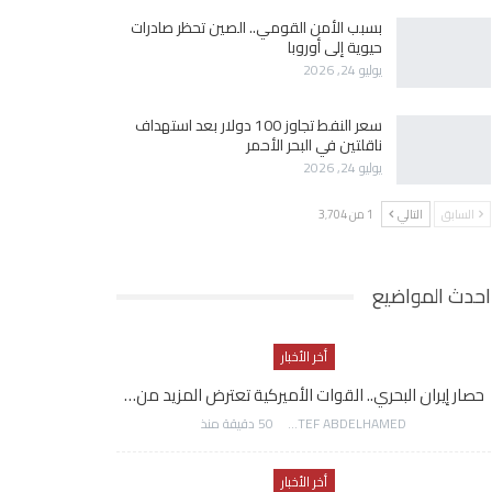
بسبب الأمن القومي.. الصين تحظر صادرات
حيوية إلى أوروبا
يوليو 24, 2026
سعر النفط تجاوز 100 دولار بعد استهداف
ناقلتين في البحر الأحمر
يوليو 24, 2026
السابق
التالي
1 من 3٬704
احدث المواضيع
أخر الأخبار
حصار إيران البحري.. القوات الأميركية تعترض المزيد من…
AWATEF ABDELHAMED
50 دقيقة منذ
أخر الأخبار