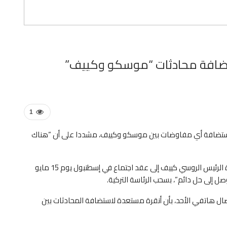
ستضافة محادثات “موسكو وكييف”
1
 لاستضافة أي مفاوضات بين موسكو وكييف، مشددا على أن “هناك
ورحب أردوغان في اتصال هاتفي مع فلاديمير بوتين بدعوة الرئيس الروسي كييف إلى عقد اجتماع في إسطنبول يوم 15 مايو
 إلى حل دائم”، بسحب الرئاسة التركية.
صال هاتفي الأحد، بأن أنقرة مستعدة لاستضافة المحادثات بين