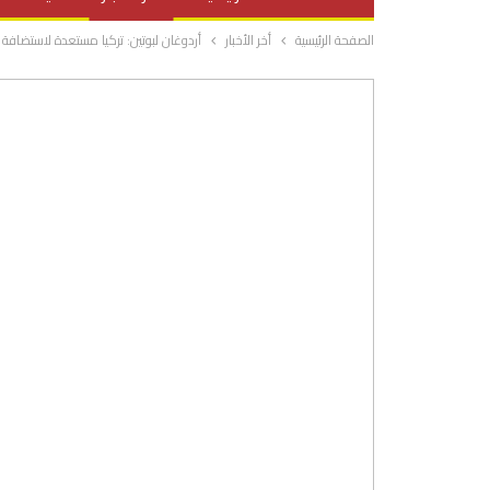
الصفحة الرئيسية
أخر الأخبار
أردوغان لبوتين: تركيا مستعدة لاستضاف
صحة وتغذية
المرأة والحياة