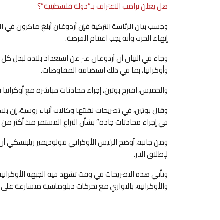
هل يعلن ترامب الاعتراف بـ”دولة فلسطينية”؟
وجسب بيان الرئاسة التركية فإن أردوغان أبلغ ماكرون في ال
إنهاء الحرب وأنه يجب اغتنام الفرصة.
وجاء في البيان أن أردوغان عبر عن استعداد بلاده لبذل كل
وأوكرانيا، بما في ذلك استضافة المفاوضات.
والخميس، اقترح بوتين، إجراء محادثات مباشرة مع أوكرانيا
وقال بوتين، في تصريحات نقلتها وكالات أنباء روسية، إن بل
في إجراء محادثات جادة” بشأن النزاع المستمر منذ أكثر من 
ومن جانبه، أوضح الرئيس الأوكراني فولوديمير زيلينسكي
لإطلاق النار.
وتأتي هذه التصريحات في وقت تشهد فيه الجبهة الأوكرانية 
والأوكرانية، بالتوازي مع تحركات دبلوماسية متسارعة على 