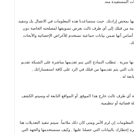
ات المستفيدة منه.
يمها بمحض إرادتك. حيث ستساعدنا هذه المعلومات في الاتصال بك وتنفيذ
 المقدمة من قبلك إلى أي طرف ثالث بغرض تسويقها لمصلحته الخاصة دون
أساس أنها ضمن بيانات جماعية تستخدم للأغراض الإحصائية والأبحاث
ك.
ها سرية . تتطلب النماذج التي يتم تقديمها مباشرة على الشبكة تقديم
نات التي يتم تقديمها من قبلك في الرد على كافة استفساراتك ,
بعة له .
حة أي طرف ثالث خارج هذا الموقع, أو المواقع التابعة له.وسيتم الكشف
قضائية أو تنظيمية.
ومات إن لزم الأمر ومتى كان ذلك ملائماً. سيتم تنفيذ التعديلات هنا
إخطارك بالبيانات التي حصلنا عليها , وكيف سنستخدمها والجهة التي