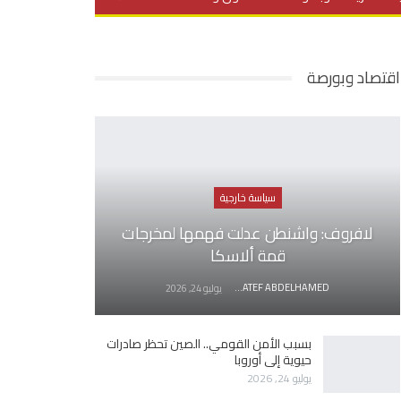
يديو
في العمق
منوعات
اقتصاد وبورصة
سياسة خارجية
لافروف: واشنطن عدلت فهمها لمخرجات
قمة ألاسكا
AWATEF ABDELHAMED
يوليو 24, 2026
بسبب الأمن القومي.. الصين تحظر صادرات
حيوية إلى أوروبا
يوليو 24, 2026