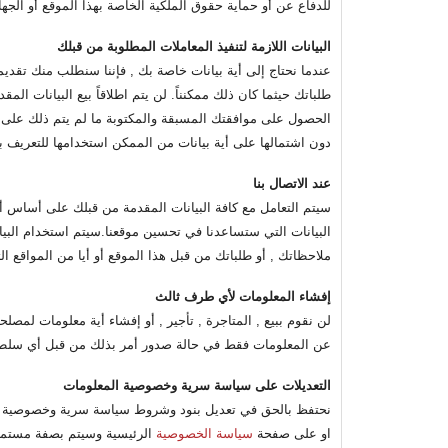
للدفاع عن أو حماية حقوق الملكية الخاصة بهذا الموقع أو الجه
البيانات اللازمة لتنفيذ المعاملات المطلوبة من قبلك
عندما نحتاج إلى أية بيانات خاصة بك , فإننا سنطلب منك تقد
طلباتك حيثما كان ذلك ممكنناً. لن يتم اطلاقاً بيع البيانات
الحصول على موافقتك المسبقة والمكتوبة ما لم يتم ذلك على 
دون اشتمالها على أية بيانات من الممكن استخدامها للتعريف ب
عند الاتصال بنا
سيتم التعامل مع كافة البيانات المقدمة من قبلك على أساس أن
البيانات التي ستساعدنا في تحسين موقعنا.سيتم استخدام البيا
ملاحظاتك , أو طلباتك من قبل هذا الموقع أو أيا من المواقع التا
إفشاء المعلومات لأي طرف ثالث
لن نقوم ببيع , المتاجرة , تأجير , أو إفشاء أية معلومات لمصل
عن المعلومات فقط في حالة صدور أمر بذلك من قبل أي سلطة 
التعديلات على سياسة سرية وخصوصية المعلومات
نحتفظ بالحق في تعديل بنود وشروط سياسة سرية وخصوصية المعل
او على صفحة
سياسة الخصوصية
الرئيسية وسيتم بصفة مستمرة 