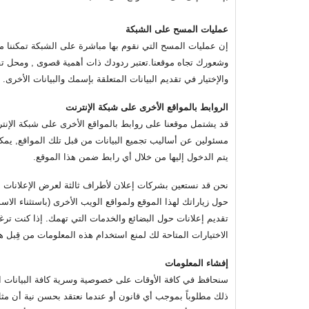
عمليات المسح على الشبكة
إن عمليات المسح التي نقوم بها مباشرة على الشبكة تمكننا 
وشعورك تجاه موقعنا.تعتبر ردودك ذات أهمية قصوى , ومحل تقد
والإختيار في تقديم البيانات المتعلقة بإسمك والبيانات الأخرى.
الروابط بالمواقع الأخرى على شبكة الإنترنت
قد يشتمل موقعنا على روابط بالمواقع الأخرى على شبكة الإنت
مسئولين عن أساليب تجميع البيانات من قبل تلك المواقع, يمك
يتم الدخول إليها من خلال أي رابط ضمن هذا الموقع.
نحن قد نستعين بشركات إعلان لأطراف ثالثة لعرض الإعلانات 
حول زياراتك لهذا الموقع ولمواقع الويب الأخرى (باستثناء الاسم
تقديم إعلانات حول البضائع والخدمات التي تهمك. إذا كنت تر
الاختيارات المتاحة لك لمنع استخدام هذه المعلومات من قِبل 
إفشاء المعلومات
سنحافظ في كافة الأوقات على خصوصية وسرية كافة البيانات ال
ذلك مطلوباً بموجب أي قانون أو عندما نعتقد بحسن نية أن مثل 