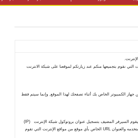
المنح الدراسية
مقالات
علوم وتكنولوجيا
فيديوهات
ف
إنترنت.
 التي نقوم بتجميعها منكم عند زيارتكم لموقعنا على شبكة الانترنت
 جهاز الكمبيوتر الخاص بك أثناء تصفحك لهذا الموقع, وإنما سيتم فقط
في أي وقت تزور فيه اي موقع انترنت بما فيها هذا الموقع , سيقوم السيرفر المضيف بتسجيل عنوان بروتوكول شبكة الإنترنت (IP)
الخاص بك , تاريخ ووقت الزيارة ونوع متصفح الإنترنت الذي تستخدمه والعنوان URL الخاص بأي موقع من مواقع الإنترنت التي تقوم