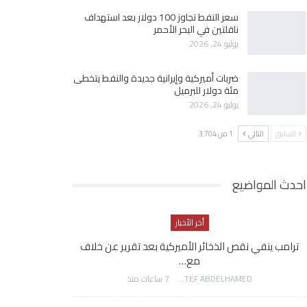
سعر النفط تجاوز 100 دولار بعد استهداف
ناقلتين في البحر الأحمر
يوليو 24, 2026
ضربات أميركية وإيرانية جديدة والنفط يتخطى
مئة دولار للبرميل
يوليو 24, 2026
السابق
التالي
1 من 3٬704
احدث المواضيع
أخر الأخبار
ترامب ينفي نقص الذخائر الأميركية بعد تقرير عن خلاف
مع…
AWATEF ABDELHAMED
7 ساعات منذ