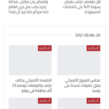
أول نوفمبر.. ترامب يفرض
واشنطن بين مرآتين.. شحاتة
رسوما 25% على الشاحنات
زكريا يكتب: هل ترى العالم
المستوردة
كما هو أم كما تريد أن تراه؟
قد يعجبك ايضا
أخر الأخبار
أخر الأخبار
مجلس الشيوخ الأميركي
الاقتصاد الأميركي يخالف
يتبنى عقوبات جديدة على
ترامب والتوقعات ويخسر 23
روسيا
ألف وظيفة في يوليو
أخر الأخبار
أخر الأخبار