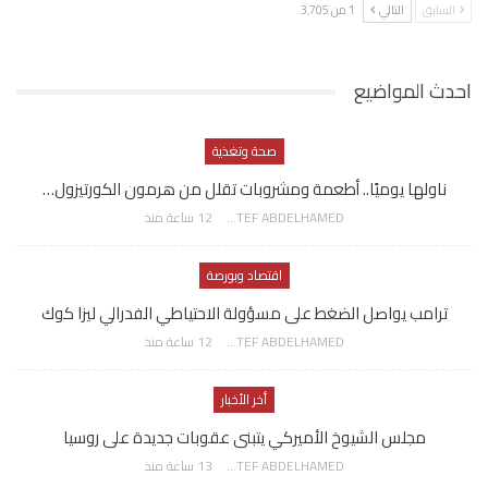
السابق
التالي
1 من 3٬705
احدث المواضيع
صحة وتغذية
ناولها يوميًا.. أطعمة ومشروبات تقلل من هرمون الكورتيزول…
AWATEF ABDELHAMED
12 ساعة منذ
اقتصاد وبورصة
ترامب يواصل الضغط على مسؤولة الاحتياطي الفدرالي ليزا كوك
AWATEF ABDELHAMED
12 ساعة منذ
أخر الأخبار
مجلس الشيوخ الأميركي يتبنى عقوبات جديدة على روسيا
AWATEF ABDELHAMED
13 ساعة منذ