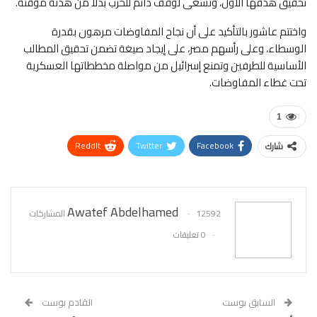
تحقيق هدفها الأول، وتسعى لوقف دائم للحرب بدلًا من هدنة مؤقتة.
واختتم عاشور بالتأكيد على أن نجاح المفاوضات مرهون بقدرة
الوسطاء، وعلى رأسهم مصر، على إيجاد صيغة تضمن تحقيق المطالب
الأساسية للطرفين وتمنع إسرائيل من مواصلة مخططاتها العسكرية
تحت غطاء المفاوضات.
1
ReddIt
Twitter
Facebook
شارك
WhatsApp
Pinterest
البريد الإلكتروني
Awatef Abdelhamed
12592 المشاركات
0 تعليقات
السابق بوست
القادم بوست