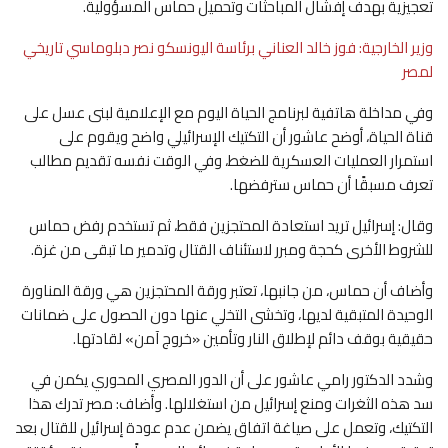
تعجيزية بهدف إفشال المباحثات وتحميل حماس المسؤولية.
وزير الخارجية: فوز خالد العناني برئاسة اليونسكو نصر دبلوماسي تاريخي
لمصر
وفي مداخلة هاتفية لبرنامج الحياة اليوم مع الإعلامية لبنى عسل على
قناة الحياة، أوضح عاشور أن التكتيك الإسرائيلي واضح ويقوم على
استمرار العمليات العسكرية للضغط، وفي الوقت نفسه تقديم مطالب
تعرف مسبقًا أن حماس سترفضها.
وقال: إسرائيل تريد استعادة المحتجزين فقط، ثم تستخدم رفض حماس
للشروط الأخرى كحجة ومبرر لاستئناف القتال وتدمير ما تبقى من غزة.
وأضاف أن حماس، من جانبها، تعتبر ورقة المحتجزين هي ورقة المناورة
الوحيدة المتبقية لديها، وتخشى التخلي عنها دون الحصول على ضمانات
حقيقية بوقف دائم لإطلاق النار وتأمين «خروج آمن» لقادتها.
وشدد الدكتور رامي عاشور على أن الدور المصري المحوري يكمن في
سد هذه الثغرات ومنع إسرائيل من استغلالها. وأضاف: مصر تدرك هذا
التكتيك، وتعمل على صياغة اتفاق يضمن عدم عودة إسرائيل للقتال بعد