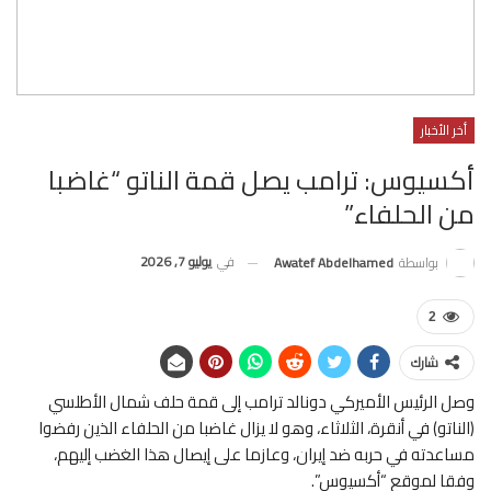
أخر الأخبار
أكسيوس: ترامب يصل قمة الناتو “غاضبا
من الحلفاء”
في
يوليو 7, 2026
بواسطة
Awatef Abdelhamed
2
شارك
وصل الرئيس الأميركي دونالد ترامب إلى قمة حلف شمال الأطلسي
(الناتو) في أنقرة، الثلاثاء، وهو لا يزال غاضبا من الحلفاء الذين رفضوا
مساعدته في حربه ضد إيران، وعازما على إيصال هذا الغضب إليهم،
وفقا لموقع “أكسيوس”.