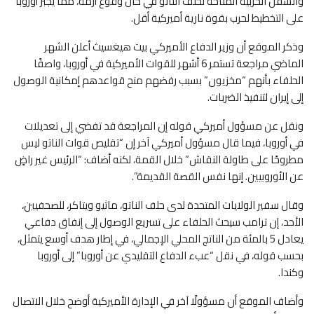
والسفن الحربية المتاحة لحلف الناتو في حال وقوع أزمة، مما يجبر أوروبا
على التخطيط لحرب بقوة نارية أميركية أقل.
وذكر الموقع أن وزير الدفاع الأميركي بيت هيغسيث أعلن الشهر
الماضي مراجعة تستمر 6 أشهر للقوات الأميركية في أوروبا، واصفًا
الحلفاء بأنهم “مخزيون” بسبب رفضهم منح قواعدهم إمكانية الوصول
إلى إيران لتنفيذ الضربات.
ونقل عن مسؤول أميركي قوله إن المراجعة قد تفضي إلى تعديلات
في أوروبا، فيما قال مسؤول أميركي آخر إن “تقليص قوات الناتو ليس
مطروحًا على طاولة النقاش” خلال القمة، لكنه أضاف: “الرئيس غير راضٍ
عن الأوروبيين. إنها نفس القصة القديمة”.
وقال سفير الولايات المتحدة لدى حلف الناتو، ماثيو ويتاكر، للصحفيين،
الأحد، إن ترامب سيحث الحلفاء على تسريع الوصول إلى إنفاق دفاعي
يعادل 5 بالمئة من الناتج المحلي الإجمالي، في إطار هدف أوسع يتمثل،
بحسب قوله، في نقل “عبء الدفاع التقليدي عن أوروبا” إلى أوروبا
وكندا.
وأضاف الموقع أن مسؤولًا آخر في الإدارة الأميركية أوضح خلال الاتصال