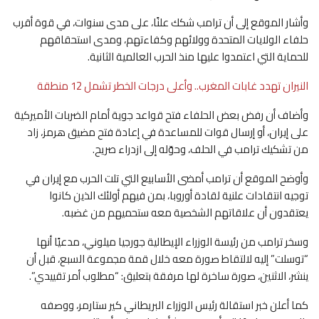
وأشار الموقع إلى أن ترامب شكك علنًا، على مدى سنوات، في قوة أقرب
حلفاء الولايات المتحدة وولائهم وكفاءتهم، ومدى استحقاقهم
للحماية التي اعتمدوا عليها منذ الحرب العالمية الثانية.
النيران تهدد غابات المغرب.. وأعلى درجات الخطر تشمل 12 منطقة
وأضاف أن رفض بعض الحلفاء فتح قواعد جوية أمام الضربات الأميركية
على إيران، أو إرسال قوات للمساعدة في إعادة فتح مضيق هرمز، زاد
من تشكيك ترامب في الحلف، وحوّله إلى ازدراء صريح.
وأوضح الموقع أن ترامب أمضى الأسابيع التي تلت الحرب مع إيران في
توجيه انتقادات علنية لقادة أوروبا، بمن فيهم أولئك الذين كانوا
يعتقدون أن علاقاتهم الشخصية معه ستحميهم من غضبه.
وسخر ترامب من رئيسة الوزراء الإيطالية جورجيا ميلوني، مدعيًا أنها
“توسلت” إليه لالتقاط صورة معه خلال قمة مجموعة السبع، قبل أن
ينشر، الاثنين، صورة ساخرة لها مرفقة بتعليق: “مطلوب أمر تقييدي”.
كما أعلن خبر استقالة رئيس الوزراء البريطاني كير ستارمر، ووصفه