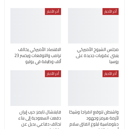
أخر الأخبار
أخر الأخبار
مجلس الشيوخ الأميركي
الاقتصاد الأميركي يخالف
يتبنى عقوبات جديدة على
ترامب والتوقعات ويخسر 23
روسيا
ألف وظيفة في يوليو
أخر الأخبار
أخر الأخبار
واشنطن تتوقع انفراجا وشيكا
فايننشال تايمز: حرب إيران
لأزمة هرمز وجهود
دفعت السعودية إلى بناء
دبلوماسية لبلوغ اتفاق سلام
تحالف دفاعي بديل عن