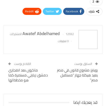
2
ReddIt
Twitter
Facebook
شارك
WhatsApp
Pinterest
البريد الإلكتروني
Awatef Abdelhamed
12592 المشاركات
0 تعليقات
السابق بوست
القادم بوست
رويترز: مشروع قانون في مصر
ماكرون بعد انفجاري
يعيد هيكلة جهاز “مستقبل
دمشق: زيارتي مستمرة كما
مصر”
هو مخطط لها
قد يعجبك ايضا