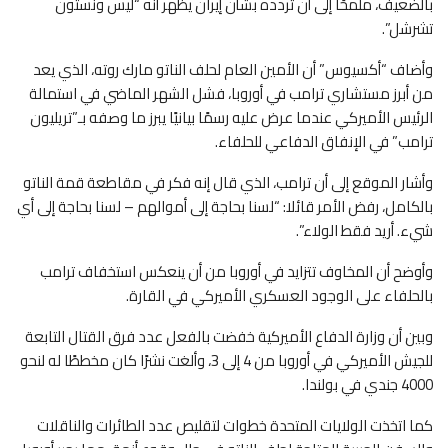
بالضعيف، ملمحًا إلى أن تردده بشأن إيران يظهر أنه “ليس ونستون
تشرشل”.
وأضاف “أكسيوس” أن الأمين العام لحلف الناتو مارك روته، الذي يعد
من أبرز مستشاري ترامب في أوروبا، فشل الشهر الماضي في استمالة
الرئيس الأميركي عندما عرض عليه رسمًا بيانيًا يبرز ما وصفه بـ”تريليون
ترامب” في الإنفاق الدفاعي للحلفاء.
وأشار الموقع إلى أن ترامب، الذي قال إنه فكر في مقاطعة قمة الناتو
بالكامل، رفض الأمر قائلا: “لسنا بحاجة إلى أموالهم – لسنا بحاجة إلى أي
شيء. أريد فقط الولاء”.
وأوضح أن المخاوف تتزايد في أوروبا من أن ينعكس استخفاف ترامب
بالحلفاء على الوجود العسكري الأميركي في القارة.
وبين أن وزارة الدفاع الأميركية خفضت بالفعل عدد فرق القتال التابعة
للجيش الأميركي في أوروبا من 4 إلى 3، وألغت نشرًا كان مخططًا له لنحو
4000 جندي في بولندا.
كما اتخذت الولايات المتحدة خطوات لتقليص عدد الطائرات والناقلات