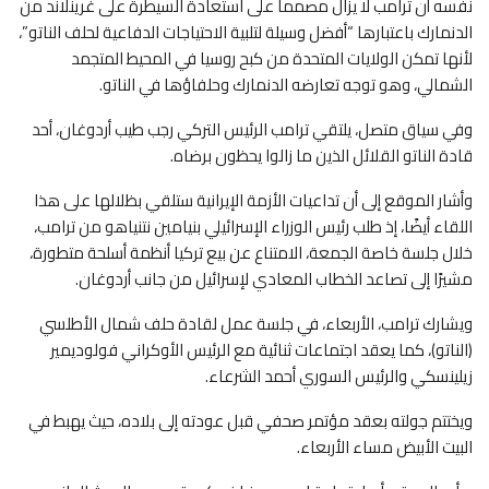
نفسه أن ترامب لا يزال مصمما على استعادة السيطرة على غرينلاند من
الدنمارك باعتبارها “أفضل وسيلة لتلبية الاحتياجات الدفاعية لحلف الناتو”،
لأنها تمكن الولايات المتحدة من كبح روسيا في المحيط المتجمد
الشمالي، وهو توجه تعارضه الدنمارك وحلفاؤها في الناتو.
وفي سياق متصل، يلتقي ترامب الرئيس التركي رجب طيب أردوغان، أحد
قادة الناتو القلائل الذين ما زالوا يحظون برضاه.
وأشار الموقع إلى أن تداعيات الأزمة الإيرانية ستلقي بظلالها على هذا
اللقاء أيضًا، إذ طلب رئيس الوزراء الإسرائيلي بنيامين نتنياهو من ترامب،
خلال جلسة خاصة الجمعة، الامتناع عن بيع تركيا أنظمة أسلحة متطورة،
مشيرًا إلى تصاعد الخطاب المعادي لإسرائيل من جانب أردوغان.
ويشارك ترامب، الأربعاء، في جلسة عمل لقادة حلف شمال الأطلسي
(الناتو)، كما يعقد اجتماعات ثنائية مع الرئيس الأوكراني فولوديمير
زيلينسكي والرئيس السوري أحمد الشرعاء.
ويختتم جولته بعقد مؤتمر صحفي قبل عودته إلى بلاده، حيث يهبط في
البيت الأبيض مساء الأربعاء.