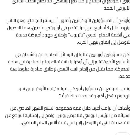
ورأى الموقع أن اجتماع ترامب مع زيلينسكي قد يصبح الحدث الجانبي
الأبرز في القمة.
وأوضح أن المسؤولين الأوكرانيين يأملون أن يسفر الاجتماع، وهو الثاني
بينهما خلال 3 أسابيع، عن إحراز تقدم في أولويتين ملحتين، هما الحصول
على أنظمة الدفاع الجوي “باتريوت” وإطلاق جهود أميركية جديدة
للتوصل إلى اتفاق ينهي الحرب.
لكن مسؤولين أوروبيين قالوا إن الرسائل الصادرة عن واشنطن في
الأسابيع الأخيرة تشير إلى أن أوكرانيا باتت تملك زمام المبادرة في ساحة
المعركة، مما يقلل من إلحاح البيت الأبيض لإطلاق مبادرة دبلوماسية
جديدة.
ونقل الموقع عن مسؤول أميركي قوله: “يتجه الأوكرانيون نحو
الهجوم بشكل أكبر، وقد يحدث ذلك فرقًا”.
وأضاف أن ترامب أعرب خلال قمة مجموعة السبع الشهر الماضي عن
استيائه من الرئيس الروسي فلاديمير بوتين، ولمح إلى إمكانية التراجع عن
التفاهمات التي تم التوصل إليها في قمة ألاس العام الماضي.