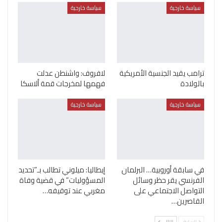
سياسة خارجية
سياسة خارجية
ترامب يقيد الجنسية الأمريكية
لافروف: واشنطن عدلت
بالولادة
فهمها لمخرجات قمة ألاسكا
سياسة خارجية
سياسة خارجية
في سابقة أوروبية… البرلمان
إيطاليا: ميلوني تطالب بـ”تحديد
الفرنسي يقر حظر وسائل
المسؤوليات” في قضية وفاة
التواصل الاجتماعي على
مغربي عند توقيفه…
القاصرين…