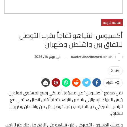
سياسة خارجية
أكسيوس: نتنياهو تفاجأ بقرب التوصل
لاتفاق بين واشنطن وطهران
في
يونيو 14, 2026
بواسطة
Awatef Abdelhamed
2
شارك
نقل موقع “أكسيوس” عن مسؤول أميركي رفيع المستوى قوله إن
رئيس الوزراء الإسرائيلي بنيامين نتنياهو تفاجأ خلال اتصال هاتفي مع
الرئيس الأميركي دونالد ترامب بقرب توصل كل من واشنطن وطهران
لاتفاق.
وبحسب المسؤول الأميركي، فإن نتنياهو على الرغم من ذلك عبّر لترامب