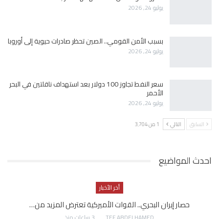
يوليو 24, 2026
بسبب الأمن القومي.. الصين تحظر صادرات حيوية إلى أوروبا
يوليو 24, 2026
سعر النفط تجاوز 100 دولار بعد استهداف ناقلتين في البحر
الأحمر
يوليو 24, 2026
السابق
التالي
1 من 3٬704
احدث المواضيع
أخر الأخبار
حصار إيران البحري.. القوات الأميركية تعترض المزيد من…
AWATEF ABDELHAMED
3 ساعات منذ