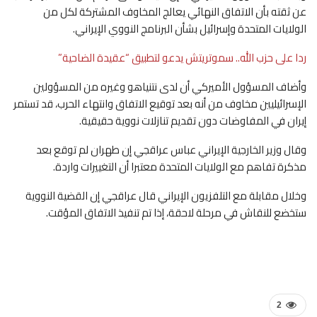
عن ثقته بأن الاتفاق النهائي يعالج المخاوف المشتركة لكل من
الولايات المتحدة وإسرائيل بشأن البرنامج النووي الإيراني.
ردا على حزب الله.. سموتريتش يدعو لتطبيق “عقيدة الضاحية”
وأضاف المسؤول الأميركي أن لدى نتنياهو وغيره من المسؤولين
الإسرائيليين مخاوف من أنه بعد توقيع الاتفاق وانتهاء الحرب، قد تستمر
إيران في المفاوضات دون تقديم تنازلات نووية حقيقية.
وقال وزير الخارجية الإيراني عباس عراقجي إن طهران لم توقع بعد
مذكرة تفاهم مع الولايات المتحدة معتبرا أن التغييرات واردة.
وخلال مقابلة مع التلفزيون الإيراني قال عراقجي إن القضية النووية
ستخضع للنقاش في مرحلة لاحقة، إذا تم تنفيذ الاتفاق المؤقت.
2