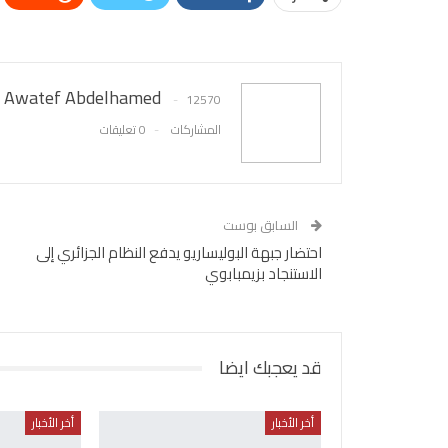
Awatef Abdelhamed
12570
المشاركات
0 تعليقات
السابق بوست
احتضار جبهة البوليساريو يدفع النظام الجزائري إلى
الاستنجاد بزيمبابوي
قد يعجبك ايضا
أخر الأخبار
أخر الأخبار