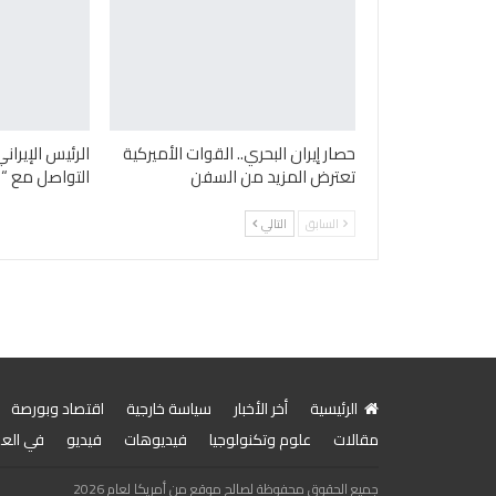
حصار إيران البحري.. القوات الأميركية
الرئيس الإيرا
تعترض المزيد من السفن
التواصل مع “ا
السابق
التالي
الرئيسية
أخر الأخبار
سياسة خارجية
اقتصاد وبورصة
مقالات
علوم وتكنولوجيا
فيديوهات
فيديو
في الع
جميع الحقوق محفوظة لصالح موقع من أمريكا لعام 2026