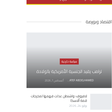
يديو
في العمق
منوعات
اقتصاد وبورصة
سياسة خارجية
ترامب يقيد الجنسية الأمريكية بالولادة
AWATEF ABDELHAMED
أغسطس 7, 2026
لافروف: واشنطن عدلت فهمها لمخرجات
قمة ألاسكا
يوليو 24, 2026