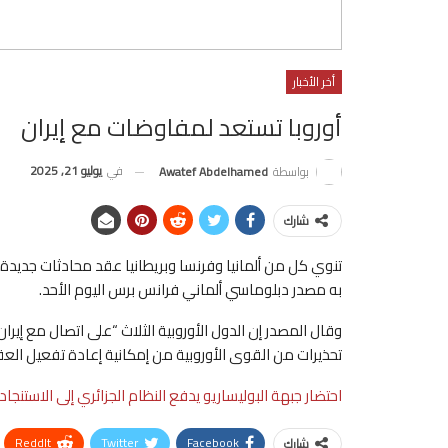
أخر الأخبار
أوروبا تستعد لمفاوضات مع إيران
في
يوليو 21, 2025
بواسطة
Awatef Abdelhamed
شارك
تنوي كل من ألمانيا وفرنسا وبريطانيا عقد محادثات جديدة م
به مصدر دبلوماسي ألماني فرانس برس اليوم الأحد.
وقال المصدر إن الدول الأوروبية الثلاث “على اتصال مع إيرا
تحذيرات من القوى الأوروبية من إمكانية إعادة تفعيل الع
احتضار جبهة البوليساريو يدفع النظام الجزائري إلى الاستنجاد
ReddIt
Twitter
Facebook
شارك