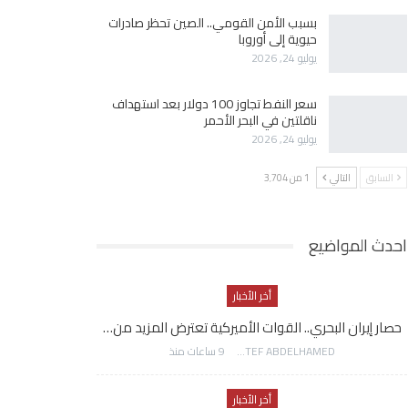
بسبب الأمن القومي.. الصين تحظر صادرات
حيوية إلى أوروبا
يوليو 24, 2026
سعر النفط تجاوز 100 دولار بعد استهداف
ناقلتين في البحر الأحمر
يوليو 24, 2026
السابق
التالي
1 من 3٬704
احدث المواضيع
أخر الأخبار
حصار إيران البحري.. القوات الأميركية تعترض المزيد من…
AWATEF ABDELHAMED
9 ساعات منذ
أخر الأخبار