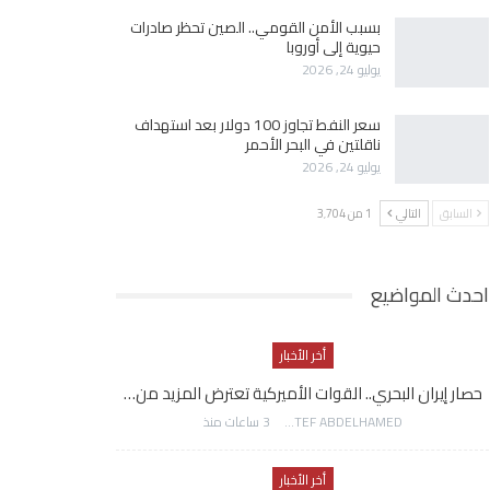
بسبب الأمن القومي.. الصين تحظر صادرات
حيوية إلى أوروبا
يوليو 24, 2026
سعر النفط تجاوز 100 دولار بعد استهداف
ناقلتين في البحر الأحمر
يوليو 24, 2026
السابق
التالي
1 من 3٬704
احدث المواضيع
أخر الأخبار
حصار إيران البحري.. القوات الأميركية تعترض المزيد من…
AWATEF ABDELHAMED
3 ساعات منذ
أخر الأخبار