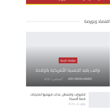
يديو
في العمق
منوعات
اقتصاد وبورصة
سياسة خارجية
ترامب يقيد الجنسية الأمريكية بالولادة
AWATEF ABDELHAMED
أغسطس 7, 2026
لافروف: واشنطن عدلت فهمها لمخرجات
قمة ألاسكا
يوليو 24, 2026