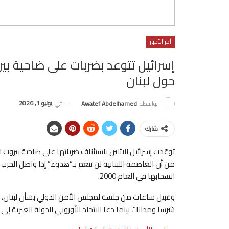
أخر الأخبار
إسرائيل تتوعد بضربات على ضاحية بي
حول لبنان
في
يونيو 1, 2026
بواسطة
Awatef Abdelhamed
شارك
توعّدت إسرائيل الاثنين باستئناف ضرباتها على ضاحية بيروت ال
من أن العاصمة اللبنانية لن تنعم بـ”هدوء” إذا واصل الحز
انسحابها في العام 2000.
وقبيل ساعات من جلسة لمجلس الأمن الدولي بشأن لبنان، اعتبر
شرسا ومدانا”، بينما دعا الاتحاد الأوروبي الدولة العبرية إ