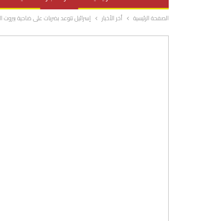
الصفحة الرئيسية
أخر الأخبار
إسرائيل تتوعد بضربات على ضاحية بيروت ا
صحة وتغذية
المرأة والحياة