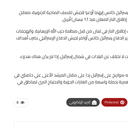
اع يسرائيل كاتس إنهما أوعزا للجيش لقصف الضاحية الجنوبية، معقل
المعلن منذ 17 نيسان/أبريل.
لاق النار في لبنان من قبل منظمة حزب الله الإرهابية، والهجمات
وزير الدفاع يسرائيل كاتس أوامر لجيش الدفاع الإسرائيلي بضرب أهداف
ت لا تختلف عن البلدات في شمال إسرائيل. إذا لم يكن هناك هدوء
ه صواريخ على إسرائيل ردا على مقتل المرشد الأعلى علي خامنئي في
 العبرية بحملة واسعة من الغارات الجوية والاجتياح البري لمناطق في
Pinterest
البريد الإلكتروني
0