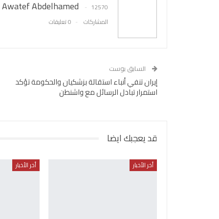
Awatef Abdelhamed
12570
المشاركات
0 تعليقات
السابق بوست
إيران تنفي أنباء استقالة بزشكيان والحكومة تؤكد
استمرار تبادل الرسائل مع واشنطن
قد يعجبك ايضا
أخر الأخبار
أخر الأخبار