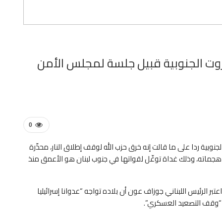
روت الجنوبية قبيل جلسة لمجلس الأمن
0
جنوبية ردا على ما قالت إنه خرق حزب الله لوقف إطلاق النار، محذّرة
ب هجماته، وذلك غداة توغّل لقواتها في جنوب لبنان هو الأعمق منذ
 الرئيس اللبناني جوزاف عون أن بلاده تواجه “عدوانا إسرائيليا
لى “وقف التصعيد العسكري”.