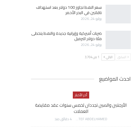
سعر النفط تجاوز 100 دولار بعد استهداف
ناقلتين في البحر الأحمر
يوليو 24, 2026
ضربات أميركية وإيرانية جديدة والنفط يتخطى
مئة دولار للبرميل
يوليو 24, 2026
السابق
التالي
1 من 3٬704
احدث المواضيع
أخر الأخبار
الأرجنتين والصين تجددان لخمس سنوات عقد مقايضة
العملات
AWATEF ABDELHAMED
4 دقائق منذ