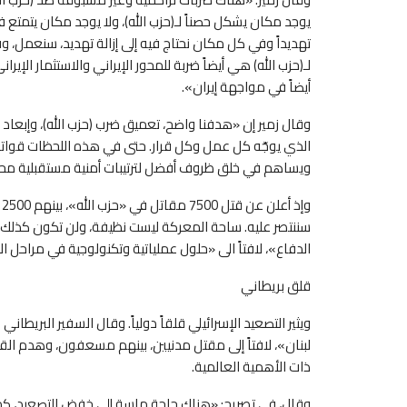
يوجد مكان يشكل حصناً لـ(حزب الله)، ولا يوجد مكان يتمتع في
تهديداً وفي كل مكان نحتاج فيه إلى إزالة تهديد، سنعمل، و
لـ(حزب الله) هي أيضاً ضربة للمحور الإيراني والاستثمار ال
أيضاً في مواجهة إيران».
وقال زمير إن «هدفنا واضح، تعميق ضرب (حزب الله)، وإبعاد 
الذي يوجّه كل عمل وكل قرار. حتى في هذه اللحظات قواتنا
ويساهم في خلق ظروف أفضل لترتيبات أمنية مستقبلية م
و
سننتصر عليه. ساحة المعركة ليست نظيفة، ولن تكون كذلك،
الدفاع»، لافتاً الى «حلول عملياتية وتكنولوجية في مراحل 
قلق بريطاني
ويثير التصعيد الإسرائيلي قلقاً دولياً. وقال السفير البري
لبنان»، لافتاً إلى مقتل مدنيين، بينهم مسعفون، وهدم القرى
ذات الأهمية العالمية.
وقال، في تصريح: «هناك حاجة ماسة إلى خفض التصعيد، كما 