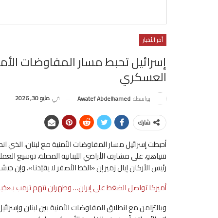
أخر الأخبار
إسرائيل تحبط مسار المفاوضات الأمني
العسكري
في
مايو 30, 2026
بواسطة
Awatef Abdelhamed
شارك
أحبطت إسرائيل مسار المفاوضات الأمنية مع لبنان، الذي انط
نتنياهو، على مشارف الأراضي اللبنانية المحتلة، توسيع العم
رئيس الأركان إيال زمير إن «الخط الأصفر لا يقيّدنا»، وإن 
أميركا تواصل الضغط على إيران… وطهران تتهم ترمب بـ«خيان
وبالتزامن مع انطلاق المفاوضات الأمنية بين لبنان وإسرائي