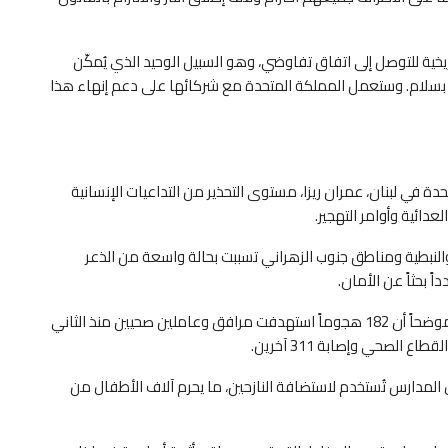
ريخية للتوصل إلى اتفاق تفاوضي، وهو السبيل الوحيد الذي يُمكّن
 بسلام. وستعمل المملكة المتحدة مع شركائها على دعم إنهاء هذا
 في لبنان، عمران ريزا، مستوى التحذير من التداعيات الإنسانية
عدائية وأوامر التهجير.
 والنبطية ومناطق جنوب الزهراني تسببت بحالة واسعة من الذعر
ً بحثاً عن الأمان.
وأشار إلى أن القطاع الصحي يتعرض لضغوط غير مسبوقة، موضحاً أن 182 هجوماً استهدفت مرافق وعاملين صحيين منذ الثاني
 المدارس تُستخدم لاستضافة النازحين، ما يحرم آلاف الأطفال من