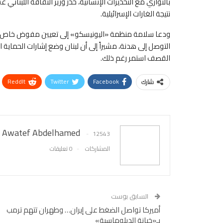
بالتوازي مع التحذيرات الإنسانية، حذّر وزير الثقافة اللبنا
نتيجة الغارات الإسرائيلية.
ودعا سلامة منظمة «اليونيسكو» إلى تعيين مفوض خاص، وإرس
التوصل إلى هدنة، مشيراً إلى أن لبنان وضع إشارات الحماية ا
القصف استمر رغم ذلك.
ReddIt
Twitter
Facebook
شارك
Awatef Abdelhamed
12543
المشاركات
0 تعليقات
السابق بوست
أميركا تواصل الضغط على إيران… وطهران تتهم ترمب
بـ«خيانة ⁠الدبلوماسية»