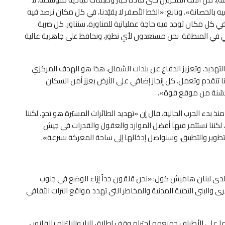
ه بالحصانة». وتابع: «الخط الأصفر لا يقيّدنا، في كل مكان نرصد فيه
في كل مكان توجد فيه حاجة عملياتية للمناورة، سنناور. كل ضربة
إيراني في المنطقة. نحن مستعدون لأي تطور، ونحافظ على جاهزية عالية
التهديد، وتعزيز الدفاع عن بلدات الشمال. هذا هو الهدف المركزي
 تتقدم وتعمل. كل إنجاز إضافي على الأرض يعزز أمن السكان
حسّنة من موقع قوة».
إذ أعلن عن قتل 7500 مقاتل في «حزب الله»، بينهم 2500 منذ بدء الحرب الحالية، قال إن «تهديد الطائرات المسيّرة هو تحدٍ، لكننا
 لكننا نستثمر فيها أفضل الموارد والعقول والقدرات في جيش
التطوير والتطبيق، وسنواصل إدخالها إلى ساحة المعركة بسرعة».
طاني لدى لبنان هاميش كول: «نحن قلقون جداً إزاء الوضع في جنوب
 والبنى التحتية المدنية والمخاطر التي تهدد مواقع التراث الثقافي
على الأطراف جميعهم احترام وقف إطلاق النار والالتزام بالقانون