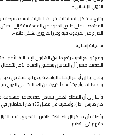
الدولي الإنساني».
وتابع: «تُشكل المحادثات بقيادة الولايات المتحدة فرصة تا
المجتمعات على جانبي الحدود من العودة بثقة إلى العيش
الصراع غير المرغوب فيه وغير الضروري بشكل دائم».
تداعيات إنسانية
ومع توسع الحرب، رفع منسق الشؤون الإنسانية للأمم المتحدة
للتصعيد، معتبراً أن المدنيين يتحملون العبء الأكبر للأعمال ال
وقال ريزا إن أوامر الإخلاء الواسعة وغير الواضحة في صور
والمعاناة، وأجبرت أعداداً كبيرة من العائلات على النزوح مجددا
من مارس (آذار)، وأسفرت عن مقتل 125 من العاملين في القطاع الصحي وإصابة 311 آخرين.
وأضاف أن مراكز الإيواء بلغت طاقتها القصوى، فيما لا تزال
حقهم في التعليم.