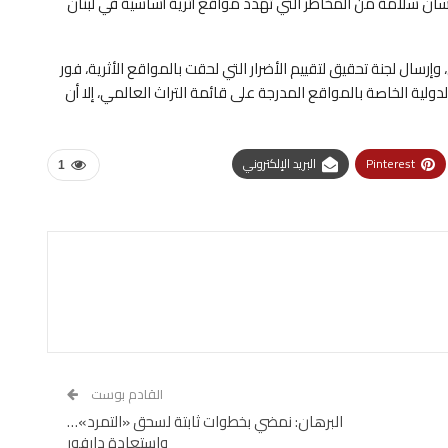
ني غسان سلامة من المخاطر التي تهدد مواقع أثرية أساسية في لبنان
ال لجنة تحقيق لتقييم الأضرار التي لحقت بالمواقع الأثرية، فور
لدولية الخاصة بالمواقع المدرجة على قائمة التراث العالمي، إلا أن
Pinterest
البريد الإلكتروني
1
القادم بوست
البرهان: نمضي بخطوات ثابتة لسحق «التمرد»…
واستعادة دارفور