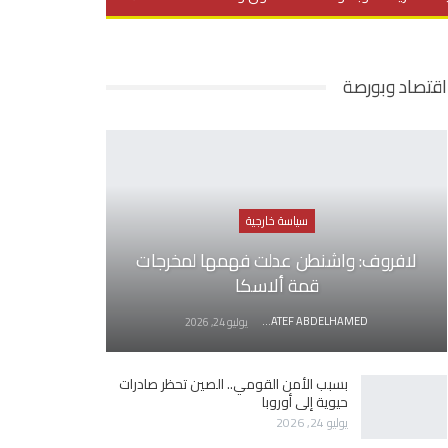
يديو
في العمق
منوعات
اقتصاد وبورصة
سياسة خارجية
لافروف: واشنطن عدلت فهمها لمخرجات
قمة ألاسكا
AWATEF ABDELHAMED
يوليو 24, 2026
بسبب الأمن القومي.. الصين تحظر صادرات
حيوية إلى أوروبا
يوليو 24, 2026