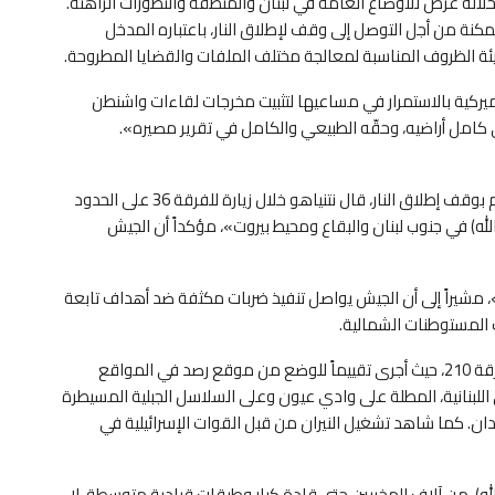
ى خلاله عرض للأوضاع العامة في لبنان والمنطقة والتطورات الراهنة.
كنة من أجل التوصل إلى وقف لإطلاق النار، باعتباره المدخل
يئة الظروف المناسبة لمعالجة مختلف الملفات والقضايا المطروحة.
ة الأميركية بالاستمرار في مساعيها لتثبيت مخرجات لقاءات واشنطن
 كامل أراضيه، وحقّه الطبيعي والكامل في تقرير مصيره».
وفيما كانت الجلسة تُعقد في واشنطن، بمطلب لبناني حاسم بوقف إطلاق النار، قال نتنياهو خلال زيارة للفرقة 36 على الحدود
لله) في جنوب لبنان والبقاع ومحيط بيروت»، مؤكداً أن الجيش
»، مشيراً إلى أن الجيش يواصل تنفيذ ضربات مكثفة ضد أهداف تابعة
 المستوطنات الشمالية.
بالموازاة، قام رئيس الأركان، الجنرال إيال زمير، بزيارة إلى الفرقة 210، حيث أجرى تقييماً للوضع من موقع رصد في المواقع
اللبنانية، المطلة على وادي عيون وعلى السلاسل الجبلية المسيطرة
يدان. كما شاهد تشغيل النيران من قبل القوات الإسرائيلية في
ه)، من آلاف المخربين حتى قادة كبار وطبقات قيادية متوسطة. لا