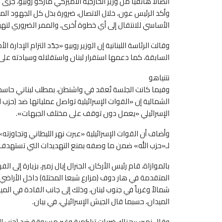
اتصالاً هاتفياً من وزير الخارجية الأميركي ماركو روبيو، جر
وأكد الرئيس عون، خلال الاتصال، ضرورة بذل كل الجهود المم
الأساسي للانتقال إلى أي خطوة أخرى، والممر الضروري لته
وقالت الرئاسة اللبنانية إن الوزير روبيو «جدّد التزام الإدار
السابقة، كما دعمها استقرار لبنان واستقلاله وسيادته على
نتنياهو
الشمالية إن «القوات الإسرائيلية تواصل عملياتها ضد (حزب ا
الإسرائيلي «يعمل دون توقف على مختلف الجبهات».
وأضاف أن القوات الإسرائيلية «عبرت نهر الليطاني وتجاوزته
لـ«حزب الله» ضمن ما وصفه بمنع التهديدات التي تستهدف
المتقدمة في هار دوف (مزارع شبعا المحتلة) داخل الأراضي 
شمالاً وغرباً في جنوب لبنان، وذلك إلى جانب القادة في الم
الميدان، حسبما قال الجيش الإسرائيلي، في بيان.
وقال زمير: «هناك ضربات تراكمية وغير مسبوقة ضد (حزب الل