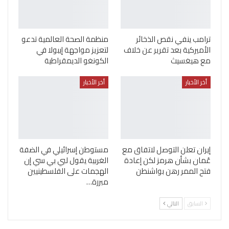
ترامب ينفي نقص الذخائر
منظمة الصحة العالمية تدعو
الأميركية بعد تقرير عن خلاف
لتعزيز مواجهة إيبولا في
مع هيغسيث
الكونغو الديمقراطية
أخر الأخبار
أخر الأخبار
إيران تعلن التوصل لاتفاق مع
مستوطن إسرائيلي في الضفة
عُمان بشأن هرمز لكن إعادة
الغربية يقول لبي بي سي إن
فتح الممر رهن بواشنطن
الهجمات على الفلسطينيين
مبررة…
السابق
التالي