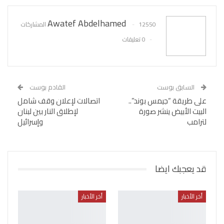
Awatef Abdelhamed
12550 المشاركات
0 تعليقات
السابق بوست
القادم بوست
على طريقة “جيمس بوند”..
اتصالات لإعلان وقف شامل
البيت الأبيض ينشر صورة
لإطلاق النار بين لبنان
لترامب
وإسرائيل
قد يعجبك ايضا
أخر الأخبار
أخر الأخبار