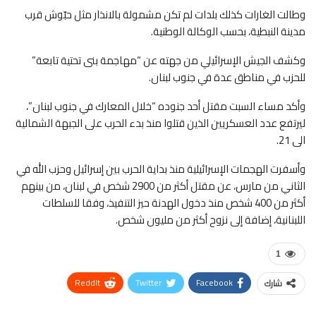
وطالت الغارات كذلك بلدات لم تكن مشمولة بالانذار مثل حبّوش قرب
مدينة النبطية، بحسب الوكالة الوطنية.
وكشف الجيش الإسرائيلي من جهته عن “مهاجمة بنى تحتية تابعة”
للحزب في مناطق عدة في جنوب لبنان.
وأكد مساء السبت مقتل أحد جنوده “خلال المعارك في جنوب لبنان”،
ليرتفع عدد العسكريين الذين قتلوا منذ بدء الحرب على الجبهة الشمالية
الى 21.
وأسفرت الهجمات الإسرائيلية منذ بداية الحرب بين إسرائيل وحزب الله في
الثاني من مارس، عن مقتل أكثر من 2900 شخص في لبنان، من بينهم
أكثر من 400 شخص منذ دخول الهدنة حيز التنفيذ، وفقا للسلطات
اللبنانية، إضافة إلى نزوح أكثر من مليون شخص.
1
ReddIt
Twitter
Facebook
شارك
WhatsApp
Pinterest
البريد الإلكتروني