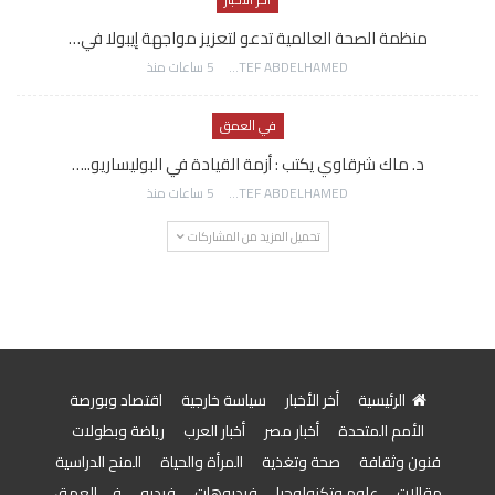
منظمة الصحة العالمية تدعو لتعزيز مواجهة إيبولا في…
AWATEF ABDELHAMED
5 ساعات منذ
في العمق
د. ماك شرقاوي يكتب : أزمة القيادة في البوليساريو..…
AWATEF ABDELHAMED
5 ساعات منذ
تحميل المزيد من المشاركات
الرئيسية
أخر الأخبار
سياسة خارجية
اقتصاد وبورصة
الأمم المتحدة
أخبار مصر
أخبار العرب
رياضة وبطولات
فنون وثقافة
صحة وتغذية
المرأة والحياة
المنح الدراسية
مقالات
علوم وتكنولوجيا
فيديوهات
فيديو
في العمق