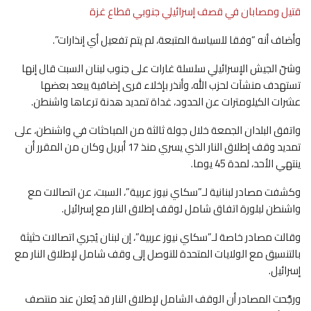
قتيل ومصابان في قصف إسرائيلي جنوبي قطاع غزة
وأضاف أنه “وفقا للسياسة المتبعة، لم يتم تفعيل أي إنذارات”.
وشنّ الجيش الإسرائيلي سلسلة غارات على جنوب لبنان السبت قال إنها
تستهدف منشآت لحزب الله، وأنذر بإخلاء قرى إضافية يبعد بعضها
عشرات الكيلومترات عن الحدود، غداة تمديد هدنة ترعاها واشنطن.
واتفق البلدان الجمعة خلال جولة ثالثة من المباحثات في واشنطن، على
تمديد وقف إطلاق النار الذي يسري منذ 17 أبريل وكان من المقرر أن
ينتهي الأحد، لمدة 45 يوما.
وكشفت مصادر لبنانية لـ”سكاي نيوز عربية”، السبت، عن اتصالات مع
واشنطن لبلورة اتفاق شامل لوقف إطلاق النار مع إسرائيل.
وقالت مصادر خاصة لـ”سكاي نيوز عربية”، إن لبنان يُجري اتصالات حثيثة
بالتنسيق مع الولايات المتحدة للتوصل إلى وقف شامل لإطلاق النار مع
إسرائيل.
ورجَّحت المصادر أن الوقف الشامل لإطلاق النار قد يُعلن عند منتصف