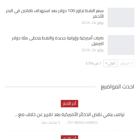
سعر النفط تجاوز 100 دولار بعد استهداف ناقلتين في البحر
الأحمر
يوليو 24, 2026
ضربات أميركية وإيرانية جديدة والنفط يتخطى مئة دولار
للبرميل
يوليو 24, 2026
السابق
التالي
1 من 3٬704
احدث المواضيع
أخر الأخبار
ترامب ينفي نقص الذخائر الأميركية بعد تقرير عن خلاف مع…
AWATEF ABDELHAMED
5 ساعات منذ
أخر الأخبار