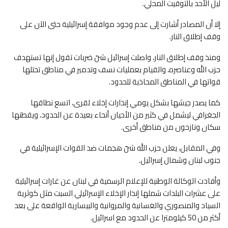
ليل الأحد بالتوقيت المحلي.
إلا أن المصادر أشارت إلى عدم وجود موافقة إسرائيلية حتى الآن على
وقف إطلاق النار.
ومنذ وقف إطلاق النار، واصلت إسرائيل شنّ ضربات تقول إنها تستهدف
حزب الله وعناصره، والقيام بعمليات نسف وتدمير في مناطق تحتلها
قواتها في المناطق المحاذية للحدود.
كما يصدر جيشها بشكل يومي إنذارات إخلاء لقرى، اتسع نطاقها
الجغرافي ليشمل في كثير من الأحيان أنحاء بعيدة عن الحدود، ويقطنها
سكان ونازحون من مناطق أخرى.
وفي المقابل، يعلن حزب الله شنّ هجمات ضد القوات الإسرائيلية في
جنوب لبنان وشمال إسرائيل.
وأفادت الوكالة الوطنية للإعلام الرسمية في لبنان عن غارات إسرائيلية
على عشرات البلدات شملها إنذار الإخلاء الإسرائيلي السبت مثل كوثرية
السياد والمنصوري والغسانية والمروانية والبيسارية الواقعة على بعد
أكثر من 50 كيلومترا عن الحدود مع اسرائيل.