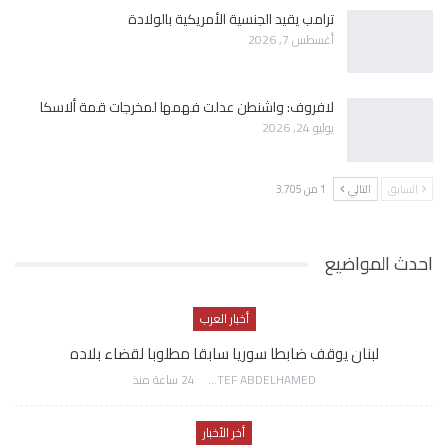
ترامب يقيد الجنسية الأمريكية بالولادة
أغسطس 7, 2026
لافروف: واشنطن عدلت فهمها لمخرجات قمة ألاسكا
يوليو 24, 2026
السابق
التالي
1 من 3٬705
احدث المواضيع
أخبار العرب
لبنان يوقف ضابطا سوريا سابقا مطلوبا لقضاء بلاده
AWATEF ABDELHAMED
24 ساعة منذ
أخر الأخبار