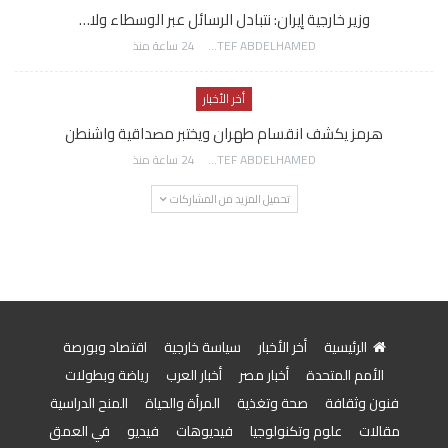
وزير خارجية إيران: نتبادل الرسائل عبر الوسطاء ولا…
AWATEF ABDELHAMED
24 ساعة منذ
أخر الأخبار
هرمز يكشف انقسام طهران ويختبر مصداقية واشنطن
AWATEF ABDELHAMED
24 ساعة منذ
تحميل المزيد من المشاركات
الرئيسية
أخر الأخبار
سياسة خارجية
اقتصاد وبورصة
الأمم المتحدة
أخبار مصر
أخبار العرب
رياضة وبطولات
فنون وثقافة
صحة وتغذية
المرأة والحياة
المنح الدراسية
مقالات
علوم وتكنولوجيا
فيديوهات
فيديو
في العمق