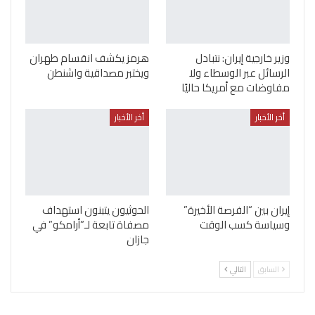
وزير خارجية إيران: نتبادل
هرمز يكشف انقسام طهران
الرسائل عبر الوسطاء ولا
ويختبر مصداقية واشنطن
مفاوضات مع أمريكا حاليًا
أخر الأخبار
أخر الأخبار
إيران بين “الفرصة الأخيرة”
الحوثيون يتبنون استهداف
وسياسة كسب الوقت
مصفاة تابعة لـ”أرامكو” في
جازان
السابق
التالي