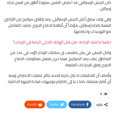
كان الجيش الإسرائيلي قد اعترض، الاثنين، صاروخا أطلق من اليمن تجاه
إسرائيل.
وفي وقت سابق أعلن الجيش الإسرائيلي، رصد إطلاق صواريخ من الأراضي
اليمنية باتجاه إسرائيل، مؤكداً أن أنظمة الدفاع الجوي باشرت التعامل
مع التهديدات واعتراضها.
دراسة تكشف الإجابة.. هل قتل الهاتف الذكي الرغبة في الإنجاب؟
وقال الجيش، في بيان مقتضب، إن صفارات الإنذار دُوّيت في عدد من
المناطق عقب رصد الصواريخ، فيما جرى تفعيل منظومات الدفاع
الجوي وفق الإجراءات المتبعة.
وأضاف أن التحقيقات لا تزال جارية لتحديد نتائج عمليات الاعتراض ورصد
أي أضرار محتملة، كما دعا إلى الالتزام بتوجيهات قيادة الجبهة الداخلية.
0
ReddIt
Twitter
Facebook
شارك
WhatsApp
Pinterest
البريد الإلكتروني