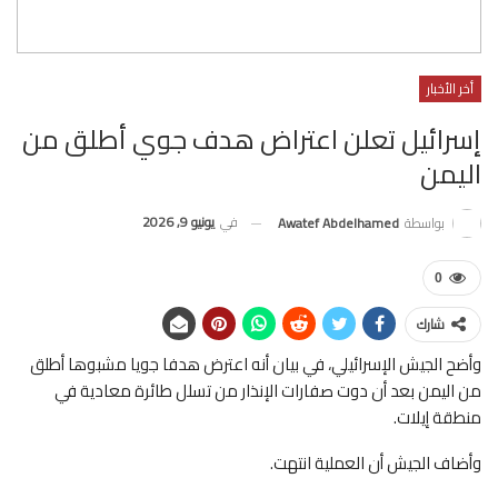
أخر الأخبار
إسرائيل تعلن اعتراض هدف جوي أطلق من
اليمن
في
يونيو 9, 2026
بواسطة
Awatef Abdelhamed
0
شارك
وأضح الجيش الإسرائيلي، في بيان أنه ‌اعترض ‌هدفا جويا مشبوها أطلق
‌من ‌اليمن بعد ⁠أن دوت صفارات ⁠الإنذار ‌من ⁠تسلل طائرة معادية ⁠في
منطقة ⁠إيلات.
وأضاف الجيش أن العملية انتهت.