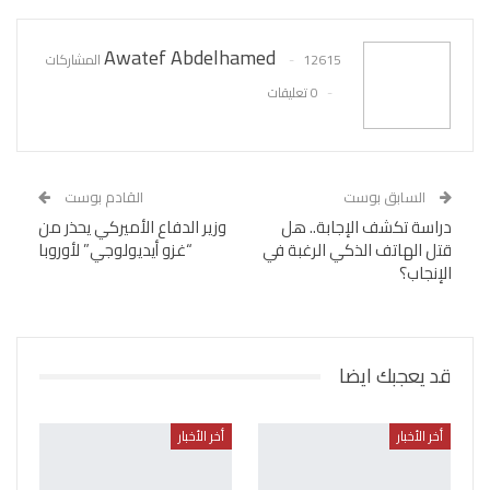
Awatef Abdelhamed
12615 المشاركات
0 تعليقات
السابق بوست
القادم بوست
دراسة تكشف الإجابة.. هل
وزير الدفاع الأميركي يحذر من
قتل الهاتف الذكي الرغبة في
“غزو أيديولوجي” لأوروبا
الإنجاب؟
قد يعجبك ايضا
أخر الأخبار
أخر الأخبار