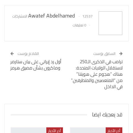
Awatef Abdelhamed
12537 المشاركات
0 تعليقات
السابق بوست
القادم بوست
ترامب في الذكرى الـ250
أول رد إيراني على بيان ستارمر
لاستقلال الولايات المتحدة:
وماكرون بشأن مضيق هرمز
هناك “هجوم على هويتنا”
من “المتعصبين والمتطرفين”
في الداخل
قد يعجبك ايضا
أخر الأخبار
أخر الأخبار