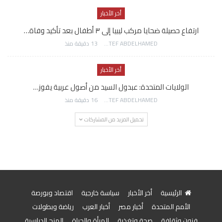
أخر الأخبار
ارتفاع حصيلة ضحايا مركب ليبيا إلى ٣ أطفال بعد تأكيد وفاة…
AWATEF ABDELHAMED
13 دقيقة منذ
أخر الأخبار
الولايات المتحدة: عبدول السيد من أصول عربية يفوز…
AWATEF ABDELHAMED
16 دقيقة منذ
تحميل المزيد من المشاركات
الرئيسية
أخر الأخبار
سياسة خارجية
اقتصاد وبورصة
الأمم المتحدة
أخبار مصر
أخبار العرب
رياضة وبطولات
فنون وثقافة
صحة وتغذية
المرأة والحياة
المنح الدراسية