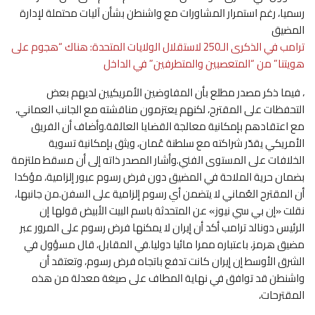
رسميا، رغم استمرار المشاورات مع واشنطن بشأن آليات محتملة لإدارة
المضيق
ترامب في الذكرى الـ250 لاستقلال الولايات المتحدة: هناك “هجوم على
هويتنا” من “المتعصبين والمتطرفين” في الداخل
، فيما ذكر مصدر مطلع بأن المفاوضين الأمريكيين لديهم بعض
التحفظات على المقترح، لكنهم يعتزمون مناقشته مع الجانب العماني،
مع اعتقادهم بإمكانية معالجة القضايا العالقة.وأضاف أن الفريق
الأمريكي يقدّر شراكته مع سلطنة عُمان، ويثق بإمكانية تسوية
الخلافات على المستوى الفني.وأشار المصدر ذاته إلى أن مسقط ملتزمة
بضمان حرية الملاحة في المضيق دون فرض رسوم عبور إلزامية، مؤكدا
أن المقترح العُماني لا يتضمن أي رسوم إلزامية على السفن.من جانبها،
نقلت «إن بي سي نيوز» عن المتحدثة باسم البيت الأبيض قولها إن
الرئيس دونالد ترامب أكد أن إيران لا يمكنها فرض رسوم على المرور عبر
مضيق هرمز، باعتباره ممرا مائيا دوليا.في المقابل، قال مسؤول في
الشرق الأوسط إن إيران كانت تدفع باتجاه فرض رسوم، وتعتقد أن
واشنطن قد توافق في نهاية المطاف على صيغة معدلة من هذه
المقترحات،