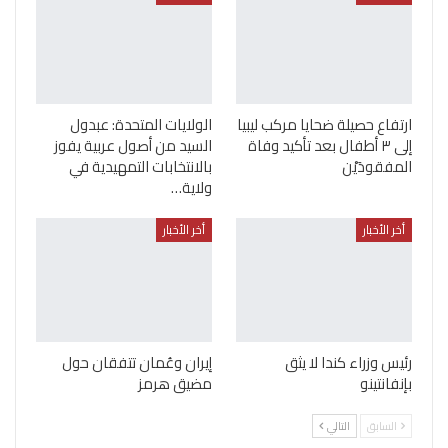
ارتفاع حصيلة ضحايا مركب ليبيا
الولايات المتحدة: عبدول
إلى ٣ أطفال بعد تأكيد وفاة
السيد من أصول عربية يفوز
المفقودَيْن
بالانتخابات التمهيدية في
ولاية…
أخر الأخبار
أخر الأخبار
رئيس وزراء كندا لا يثق
إيران وعُمان تتفقان حول
بإنفانتينو
مضيق هرمز
السابق
التالي