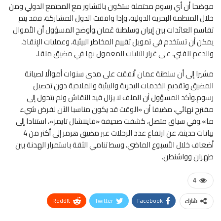
موضحا أن أي رسوم محتملة ستكون بالتشاور مع المجتمع الدولي ومن
خلال المنظمة البحرية الدولية، وإذا وافقت الدول المشاركة، فقد يتم
تقاسم العائدات بين إيران وسلطنة عُمان.وأوضح المسؤول أن الأموال
يمكن أن تستخدم في تمويل تقييم المخاطر البيئية، وعمليات الإنقاذ،
والدعم الفني، على غرار الآليات المعمول بها في مضيق ملقا،
مشيرا إلى أن سلطنة عمان أنفقت على مدى سنوات أموالًا لصيانة
المضيق وتقديم الخدمات البحرية والبيئية والملاحية دون تحصيل
رسوم.وأكد المسؤول أن الملف لا يزال قيد النقاش ولم يتحول إلى
مقترح نهائي، مضيفا أن «الوقت قد يكون مناسبا الآن لفرض شيء
ما».وفي سياق متصل، كشفت صحيفة «فايننشال تايمز»، استنادا إلى
بيانات حديثة، عن ارتفاع عدد الرحلات عبر مضيق هرمز إلى أكثر من 4
أضعاف خلال الأسبوع الماضي، وسط تنامي الثقة باستمرار الهدنة بين
طهران وواشنطن.
4
ReddIt
Twitter
Facebook
شارك
WhatsApp
Pinterest
البريد الإلكتروني