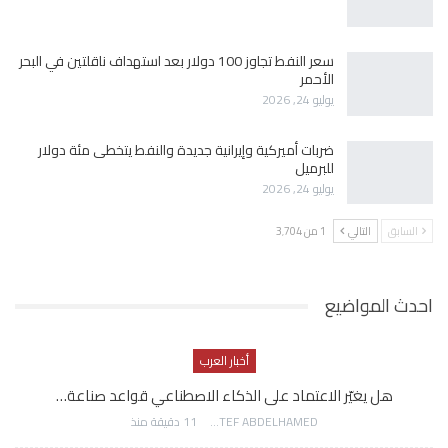
سعر النفط تجاوز 100 دولار بعد استهداف ناقلتين في البحر
الأحمر
يوليو 24, 2026
ضربات أميركية وإيرانية جديدة والنفط يتخطى مئة دولار
للبرميل
يوليو 24, 2026
السابق
التالي
1 من 3٬704
احدث المواضيع
أخبار العرب
هل يغيّر الاعتماد على الذكاء الاصطناعي قواعد صناعة…
AWATEF ABDELHAMED
11 دقيقة منذ