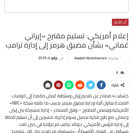
أخر الأخبار
إعلام أمريكي: تسليم مقترح «إيراني
عُماني» بشأن مضيق هرمز إلى إدارة ترامب
في
يوليو 4, 2026
بواسطة
Awatef Abdelhamed
4
شارك
كشفت 4 مصادر عن تقديم إيران وسلطنة عُمان مقترحا إلى الولايات
المتحدة يتناول آلية لإدارة مضيق هرمز، بحسب ما نقلته شبكة «NBC»
الأمريكية.ويتضمن المقترح – وفق المصادر – إدارة مشتركة بين إيران
وعمان، مع طرح فكرة تحصيل رسوم إدارية، مشيرين إلى أن تسليم الخطة
إلى إدارة الرئيس الأمريكي، دونالد ترامب تم مؤخرا.في حين، لفت
مسؤول في الشرق الأوسط أن «مسقط» لم تقدم حتى الآن مقترحا