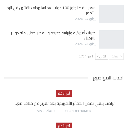
سعر النفط تجاوز 100 دولار بعد استهداف ناقلتين في البحر
الأحمر
يوليو 24, 2026
ضربات أميركية وإيرانية جديدة والنفط يتخطى مئة دولار
للبرميل
يوليو 24, 2026
السابق
التالي
1 من 3٬704
احدث المواضيع
أخر الأخبار
ترامب ينفي نقص الذخائر الأميركية بعد تقرير عن خلاف مع…
AWATEF ABDELHAMED
10 ساعات منذ
أخر الأخبار