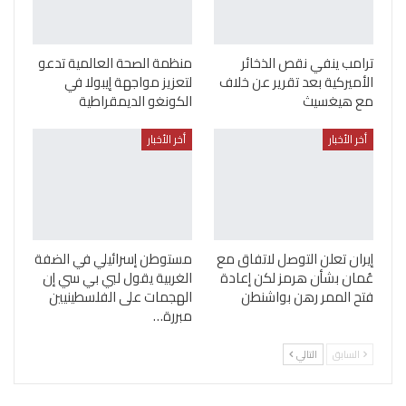
ترامب ينفي نقص الذخائر
منظمة الصحة العالمية تدعو
الأميركية بعد تقرير عن خلاف
لتعزيز مواجهة إيبولا في
مع هيغسيث
الكونغو الديمقراطية
أخر الأخبار
أخر الأخبار
إيران تعلن التوصل لاتفاق مع
مستوطن إسرائيلي في الضفة
عُمان بشأن هرمز لكن إعادة
الغربية يقول لبي بي سي إن
فتح الممر رهن بواشنطن
الهجمات على الفلسطينيين
مبررة…
السابق
التالي