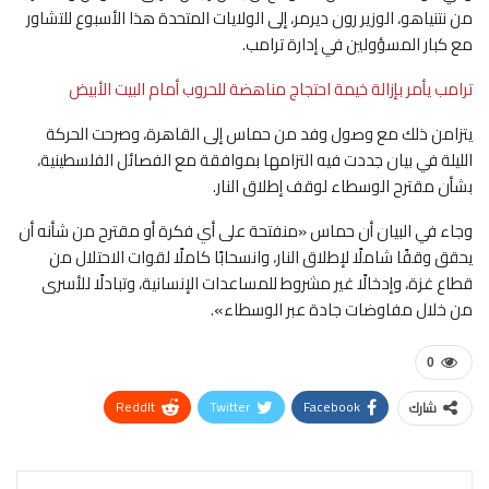
من نتنياهو، الوزير رون ديرمر، إلى الولايات المتحدة هذا الأسبوع للتشاور
مع كبار المسؤولين في إدارة ترامب.
ترامب يأمر بإزالة خيمة احتجاج مناهضة للحروب أمام البيت الأبيض
يتزامن ذلك مع وصول وفد من حماس إلى القاهرة، وصرحت الحركة
الليلة في بيان جددت فيه التزامها بموافقة مع الفصائل الفلسطينية،
بشأن مقترح الوسطاء لوقف إطلاق النار.
وجاء في البيان أن حماس «منفتحة على أي فكرة أو مقترح من شأنه أن
يحقق وقفًا شاملًا لإطلاق النار، وانسحابًا كاملًا لقوات الاحتلال من
قطاع غزة، وإدخالًا غير مشروط للمساعدات الإنسانية، وتبادلًا للأسرى
من خلال مفاوضات جادة عبر الوسطاء».
0
ReddIt
Twitter
Facebook
شارك
WhatsApp
Pinterest
البريد الإلكتروني