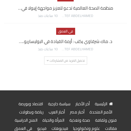
منظمة الصحة العالمية تدعو لتعزيز مواجهة إيبولا في…
AWATEF ABDELHAMED
10 ساعات منذ
في العمق
د. ماك شرقاوي يكتب : أزمة القيادة في البوليساريو..…
AWATEF ABDELHAMED
10 ساعات منذ
تحميل المزيد من المشاركات
الرئيسية
أخر الأخبار
سياسة خارجية
اقتصاد وبورصة
الأمم المتحدة
أخبار مصر
أخبار العرب
رياضة وبطولات
فنون وثقافة
صحة وتغذية
المرأة والحياة
المنح الدراسية
مقالات
علوم وتكنولوجيا
فيديوهات
فيديو
في العمق