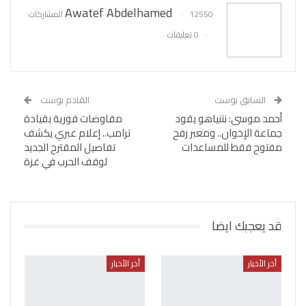
Awatef Abdelhamed
12550 المشاركات
0 تعليقات
السابق بوست
القادم بوست
أحمد موسى: نتنياهو يقود
مفاوضات فورية بقيادة
جماعة الإخوان.. ومعبر رفح
ترامب.. إعلام عبري يكشف
مفتوح فقط للمساعدات
تفاصيل المقترح الجديد
لوقف الحرب في غزة
قد يعجبك ايضا
أخر الأخبار
أخر الأخبار