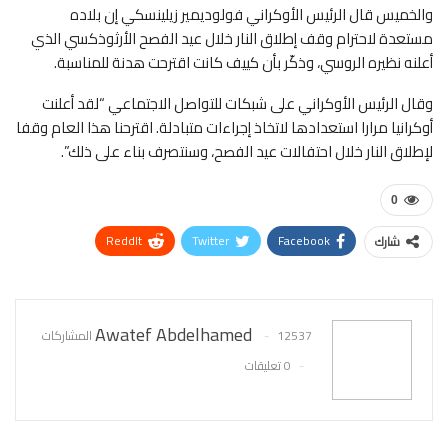
والخميس قال الرئيس الأوكراني فولوديمير زيلينسكي إن بلاده
مستعدة لاحترام وقف إطلاق النار خلال عيد الفصح الأرثوذكسي الذي
أعلنه نظيره الروسي، وذكّر بأن كييف كانت اقترحت هدنة للمناسبة.
وقال الرئيس الأوكراني على شبكات للتواصل الاجتماعي “لقد أعلنت
أوكرانيا مرارا استعدادها لاتخاذ إجراءات متبادلة. اقترحنا هذا العام وقفا
لإطلاق النار خلال احتفالات عيد الفصح، وسنتصرف بناء على ذلك”.
0
ReddIt
Twitter
Facebook
شارك
WhatsApp
Pinterest
البريد الإلكتروني
Awatef Abdelhamed
12537 المشاركات
0 تعليقات