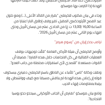
الأرثوذكسي، كما أفاد الكرملين الخميس، وقد أعلنت كييف التزامها
الهدنة إذا التزمت بها موسكو.
وجاء في بيان مكتوب للكرملين “بقرار من القائد الأعلى (…) ومع حلول
عيد الفصح الأرثوذكسي المقبل، تقرر وقف إطلاق النار اعتبارا من
الساعة 16,00 (13,00 ت غ) من الحادي عشر من نيسان/أبريل وحتى
انتهاء يوم الثاني عشر من نيسان/أبريل 2026”.
ترامب يحذر إيران من “رسوم هرمز”
وأوضح الكرملين أن هيئة الأركان العامة “تلقّت توجيهات بوقف
العمليات القتالية في كل الاتجاهات خلال هذه الفترة”، مضيفا أن
القوات مستعدة “للتصدي لأي استفزازات محتملة من جانب العدو”.
ونقلت وكالة “تاس” للأنباء عن الناطق باسم الكرملين دميتري بيسكوف
قوله إن إعلان هذه الهدنة لم يناقش مسبقا مع كييف وواشنطن، ولا
يرتبط بمفاوضات إنهاء الحرب.
وتابع بيان موسكو “نفترض أن الجانب الأوكراني سيحذو حذو روسيا
الاتحادية”.