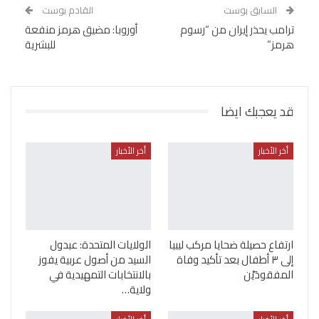
السابق بوست
القادم بوست
ترامب يحذر إيران من “رسوم
أوروبا: مضيق هرمز منفعة
هرمز”
للبشرية
قد يعجبك ايضا
أخر الأخبار
أخر الأخبار
ارتفاع حصيلة ضحايا مركب ليبيا
الولايات المتحدة: عبدول
إلى ٣ أطفال بعد تأكيد وفاة
السيد من أصول عربية يفوز
المفقودَيْن
بالانتخابات التمهيدية في
ولاية…