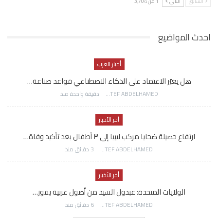
السابق
التالي
1 من 3٬704
احدث المواضيع
أخبار العرب
هل يغيّر الاعتماد على الذكاء الاصطناعي قواعد صناعة…
AWATEF ABDELHAMED
دقيقة واحدة منذ
أخر الأخبار
ارتفاع حصيلة ضحايا مركب ليبيا إلى ٣ أطفال بعد تأكيد وفاة…
AWATEF ABDELHAMED
3 دقائق منذ
أخر الأخبار
الولايات المتحدة: عبدول السيد من أصول عربية يفوز…
AWATEF ABDELHAMED
6 دقائق منذ