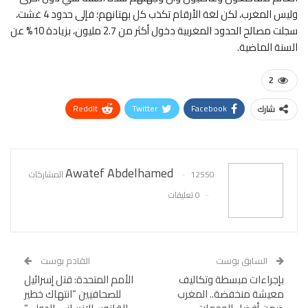
وليس المغرب، لكن لغة الأرقام تكذب كل بهتانهم؛ فإلى حدود 4 غشت،
سجلت مصالح الحدود المغربية دخول أكثر من 2.7 مليون، بزيادة 10% عن
السنة الماضية.
2
ReddIt
Twitter
Facebook
شارك
WhatsApp
Pinterest
البريد الإلكتروني
Awatef Abdelhamed
12550 المشاركات
0 تعليقات
السابق بوست
القادم بوست
بإجراءات مبسطة وتكاليف
الأمم المتحدة: قتل إسرائيل
معيشة منخفضة.. المغرب
للصحافيين “انتهاك خطير