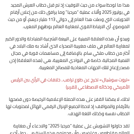
هذا ما لوحظ سواء من حيث التوقيت؛ إذ تم قبل خطاب العرش المجيد
في يوليوز 2025 وأثناء عملية “مرحبا” وما يرافق ذلك من إعلان أرقام
التحويلات التي وصلت هذا العام إلى حوالي 113 مليار درهم، أو من حيث
الموضوع، أي الارتباط القوي لمغاربة العالم بوطنهم المغرب.
ويبدو أن هذه العلاقة المبنية على البيعة الشرعية المتبادلة والدور الكبير
لمغاربة العالم في ملف مغربية الصحراء الذي أشاد به ملك البلاد في
أكثر من خطاب ملكي سام، بالإضافة إلى مساهمات قوية في مجال
التنمية المجالية، خاصة في البوادي المغربية، هي (هذه العلاقة) إذن
مصدر إزعاج لتلك الجهات المعادية للمصالح المغربية.
«تروث سوشيال» تخرج عن طوع ترامب.. خلافات في الرأي بين الرئيس
الأمريكي وذكائه الاصطناعي (تقرير)
لذلك، لا يمكننا القفز على هذه الحملة الإعلامية الرخيصة دون فضحها
بالأرقام والمواقف؛ إذ لاحظ الجميع الإنزال الرقمي الهائل لمحتويات لها
الخطاب نفسه وكذلك اللغة الهدف.
لقد حاولوا التشويش على عملية “مرحبا 2025” والادعاء أن مغاربة
العالم مقاطعون وغاضبون وأن وجهتهم هذه السنة هي دول أخرى