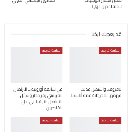
ضمن أفضل الوجهات
للقانون الإنساني الدولي”
للمتقاعدين دوليا
قد يعجبك ايضا
سياسة خارجية
سياسة خارجية
لافروف: واشنطن عدلت
في سابقة أوروبية… البرلمان
فهمها لمخرجات قمة ألاسكا
الفرنسي يقر حظر وسائل
التواصل الاجتماعي على
القاصرين…
سياسة خارجية
سياسة خارجية