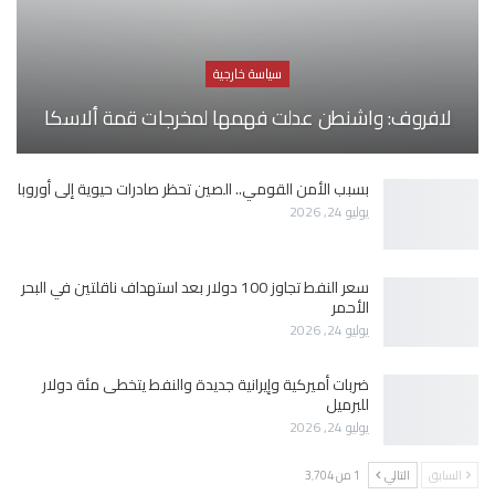
سياسة خارجية
لافروف: واشنطن عدلت فهمها لمخرجات قمة ألاسكا
بسبب الأمن القومي.. الصين تحظر صادرات حيوية إلى أوروبا
يوليو 24, 2026
سعر النفط تجاوز 100 دولار بعد استهداف ناقلتين في البحر
الأحمر
يوليو 24, 2026
ضربات أميركية وإيرانية جديدة والنفط يتخطى مئة دولار
للبرميل
يوليو 24, 2026
السابق
التالي
1 من 3٬704