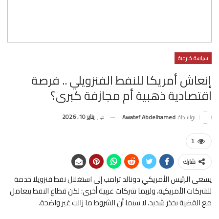
سياسة خارجية
إنعاش أمريكا للنفط الفنزويلي .. فرصة
اقتصادية ذهبية أم مجازفة كبرى؟
في
يناير 10, 2026
بواسطة
Awatef Abdelhamed
1
شارك
يسعى الرئيس الأمريكي دونالد ترامب إلى استغلال نفط فنزويلا خدمة
للشركات الأمريكية، ولربما شركات غربية أخرى؛ لكن قطاع النفط يتعامل
مع القضية بحذر شديد، لا سيما أن الشروط ما زالت غير واضحة.