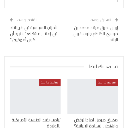
السابق بوست
القادم بوست
إيران ..حرق مرقد محمد بن
الأحزاب السياسية في غرينلاند
موسى الكاظم جنوب غربي
في إعلان مشترك: “لا نريد أن
البلاد
نكون أميركيين”
قد يعجبك ايضا
سياسة خارجية
سياسة خارجية
مضيق هرمز.. لماذا ترفض
ترامب يقيد الجنسية الأمريكية
واشنطن السيادة الإيرانية؟
بالولادة