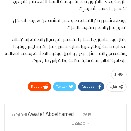
اللزوجة وغني بالكربون مقارنة بنوعيات النفط الأخف، مثل خام غرب
تكساس الوسيط الأمريكي”.
ووصفه شخص من القطاع، طلب عدم الكشف عن هويته، بأنه مثل
“مزيج قابل للدهن مخلوط بالرمل”.
وقال وود ماكينزي، المحلل المتخصص في مجال الطاقة، إنه “يتطلب
معالجة خاصة (يطلق عليها عملية تحسين) قبل تكريره ليصبح وقودا
يستخدم في النقل مثل البنزين والديزل ووقود الطائرات. وهذه المعالجة
الإضافية تتطلب بنيات تحتية مكلفة وذات رأس مال كبير”.
1
ReddIt
Twitter
Facebook
شارك
WhatsApp
Pinterest
البريد الإلكتروني
Awatef Abdelhamed
12615 المشاركات
0 تعليقات