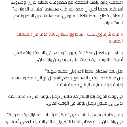
اجتمعت إدارة ترامب، الجمعة، مع مجموعات نفطية كبرى، وخصوصا
أمريكية، بعدما أعلن أن هذه الشركات ستستثمر “مليارات الدولارات”
لإنعاش قطاع النفط والغاز الفنزويلي، بعد سنوات من الحظر ونقص
الاستثمارات.
د.ماك شرقاوي يكتب : الرباط وواشنطن.. 250 عاماً من العلاقات
الممتازة
وحتى الآن، تعمل شركة “شيفرون” وحدها في الدولة الواقعة في
أمريكا اللاتينية، حيث حصلت على ترخيص من واشنطن.
هل يعد استخراج النفط الفنزويلي عملية سهلة؟
بين حالة عدم اليقين السياسي وحجم التمويل الهائل المطلوب، تبدو
إعادة إحياء عمليات الإنتاج مهمة شاقة.
في وقت الذروة، بلغ الإنتاج 3,5 ملايين برميل يوميا، قبل 25 عاما؛ لكنه
تدنى إلى مليون برميل يوميا في الوقت الحالي.
وقال كلايتن سيغل، الباحث لدى “مركز الدراسات الاستراتيجية والدولية”
في واشنطن، إن “معظم النفط الفنزويلي فائق الثقل؛ ما يعني أنه شديد