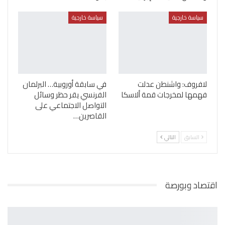
سياسة خارجية
سياسة خارجية
لافروف: واشنطن عدلت
في سابقة أوروبية… البرلمان
فهمها لمخرجات قمة ألاسكا
الفرنسي يقر حظر وسائل
التواصل الاجتماعي على
القاصرين…
السابق
التالي
اقتصاد وبورصة