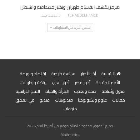
هرمز يكشف انقسام طهران ويختبر مصداقية واشنطن
AWATEF ABDELHAMED
5 ساعات منذ
تحميل المزيد من المشاركات
الرئيسية
أخر الأخبار
سياسة خارجية
اقتصاد وبورصة
الأمم المتحدة
أخبار مصر
أخبار العرب
رياضة وبطولات
فنون وثقافة
صحة وتغذية
المرأة والحياة
المنح الدراسية
مقالات
علوم وتكنولوجيا
فيديوهات
فيديو
في العمق
منوعات
جميع الحقوق محفوظة لصالح موقع من أمريكا لعام 2026
MnAmerica