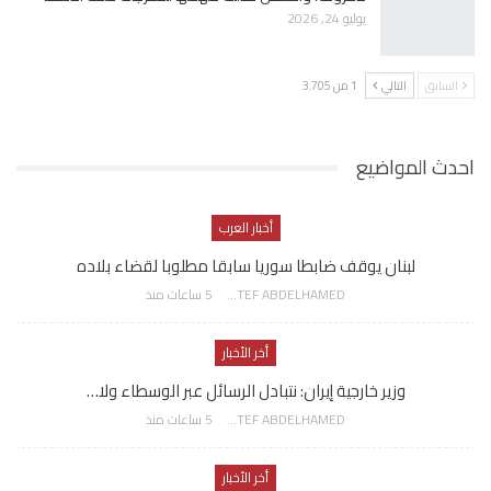
يوليو 24, 2026
السابق
التالي
1 من 3٬705
احدث المواضيع
أخبار العرب
لبنان يوقف ضابطا سوريا سابقا مطلوبا لقضاء بلاده
AWATEF ABDELHAMED
5 ساعات منذ
أخر الأخبار
وزير خارجية إيران: نتبادل الرسائل عبر الوسطاء ولا…
AWATEF ABDELHAMED
5 ساعات منذ
أخر الأخبار