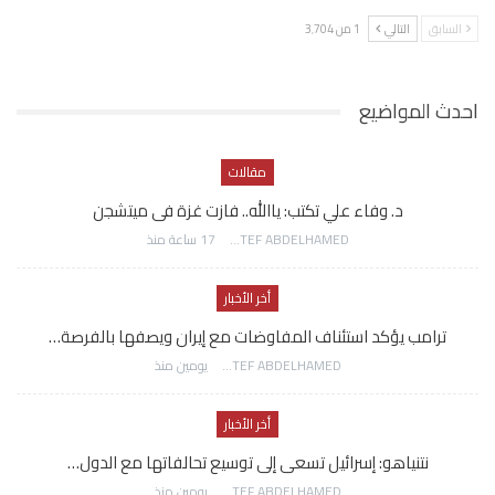
السابق
التالي
1 من 3٬704
احدث المواضيع
مقالات
د. وفاء علي تكتب: ياالله.. فازت غزة فى ميتشجن
AWATEF ABDELHAMED
17 ساعة منذ
أخر الأخبار
ترامب يؤكد استئناف المفاوضات مع إيران ويصفها بالفرصة…
AWATEF ABDELHAMED
يومين منذ
أخر الأخبار
نتنياهو: إسرائيل تسعى إلى توسيع تحالفاتها مع الدول…
AWATEF ABDELHAMED
يومين منذ