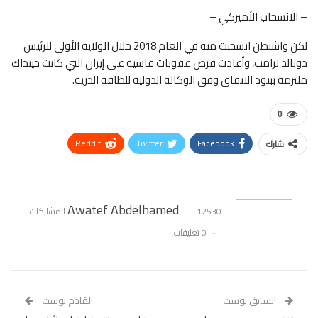
– الانسحاب الأميركي –
لكن واشنطن انسحبت منه في العام 2018 خلال الولاية الأولى للرئيس
دونالد ترامب، وأعادت فرض عقوبات قاسية على إيران التي كانت حينذاك
ملتزمة ببنود الاتفاق وفق الوكالة الدولية للطاقة الذرية.
0
ReddIt
Twitter
Facebook
شارك
WhatsApp
Pinterest
البريد الإلكتروني
Awatef Abdelhamed
12530 المشاركات
0 تعليقات
السابق بوست
القادم بوست