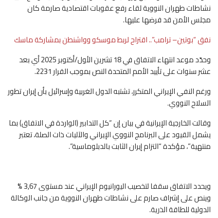
نشاطات طهران النووية لقاء رفع عقوبات اقتصادية صارمة كان
مجلس الأمن قد فرضها عليها.
نفق “بوتين– ترامب”.. اقتراح لربط موسكو وواشنطن بمشاركة ماسك
وحدّد موعد انتهاء الاتفاق في 18 تشرين الأول/أكتوبر 2025 أي بعد
عشر سنوات على تأييد الأمم المتحدة النص بموجب القرار 2231.
ورغم النفي الإيراني المتكرر، تشتبه الدول الغربية وإسرائيل بأن إيران تطور
السلاح النووي.
وقالت الخارجية الإيرانية في بيان إن “كل التدابير (الواردة في الاتفاق) بما
يشمل القيود على البرنامج النووي الإيراني والآليات ذات الصلة، تعتبر
منتهية”، مؤكدة “التزام إيران الثابت بالدبلوماسية”.
ويحدد الاتفاق سقفا لتخصيب اليورانيوم الإيراني عند مستوى 3,67 %
وينص على إشراف صارم على نشاطات طهران النووية من جانب الوكالة
الدولية للطاقة الذرية.