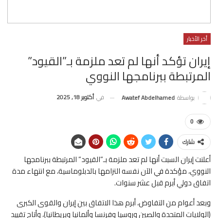
أخر الأخبار
إيران تؤكد أنها لم تعد ملزمة بـ”القيود”
المرتبطة ببرنامجها النووي
في
أكتوبر 18, 2025
بواسطة
Awatef Abdelhamed
0
شارك
أعلنت إيران السبت أنها لم تعد ملزمة بـ”القيود” المرتبطة ببرنامجها
النووي، مؤكدة في الآن نفسه التزامها بالدبلوماسية، مع انتهاء مدة
اتفاق دولي أبرم قبل عشر سنوات.
وبعد أعوام من التفاوض، أبرم هذا الاتفاق بين إيران والقوى الكبرى
(الولايات المتحدة والصين وروسيا وفرنسا وألمانيا وبريطانيا)، وأتاح تقييد