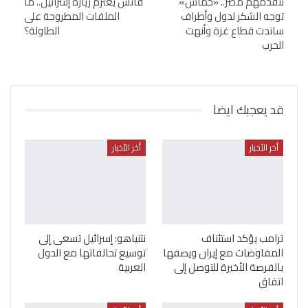
تتقدمهم مصر.. «حماس»
فانس يعتزم زيارة إسرائيل.. ما
توجه الشكر لدول وأطراف
الملفات المطروحة على
ساندت قطاع غزة وأنهت
الطاولة؟
الحرب
قد يعجبك ايضا
أخر الأخبار
أخر الأخبار
ترامب يؤكد استئناف
نتنياهو: إسرائيل تسعى إلى
المفاوضات مع إيران ويصفها
توسيع تحالفاتها مع الدول
بالفرصة الأخيرة للتوصل إلى
العربية
اتفاق