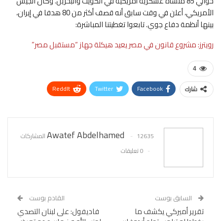
حوالي 85 منشأة عسكرية أمريكية في الكويت والبحرين. وكان الجيش
الأمريكي، أعلن في وقت سابق أنه قصف أكثر من 80 هدفا في إيران،
بينها أنظمة دفاع جوي. تابعوا تغطيتنا المباشرة:
رويترز: مشروع قانون في مصر يعيد هيكلة جهاز “مستقبل مصر”
4
ReddIt
Twitter
Facebook
شارك
WhatsApp
Pinterest
البريد الإلكتروني
Awatef Abdelhamed
12635 المشاركات
0 تعليقات
السابق بوست
القادم بوست
تقرير أميركي يكشف ما
فاديفول: على لبنان التصدي