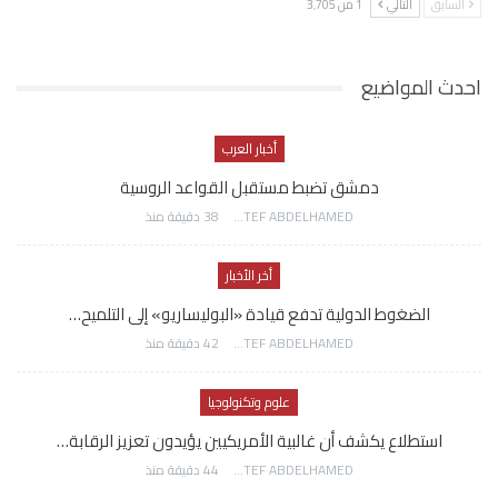
السابق
التالي
1 من 3٬705
احدث المواضيع
أخبار العرب
دمشق تضبط مستقبل القواعد الروسية
AWATEF ABDELHAMED
38 دقيقة منذ
أخر الأخبار
الضغوط الدولية تدفع قيادة «البوليساريو» إلى التلميح…
AWATEF ABDELHAMED
42 دقيقة منذ
علوم وتكنولوجيا
استطلاع يكشف أن غالبية الأمريكيين يؤيدون تعزيز الرقابة…
AWATEF ABDELHAMED
44 دقيقة منذ