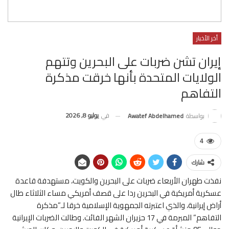
أخر الأخبار
إيران تشن ضربات على البحرين وتتهم
الولايات المتحدة بأنها خرقت مذكرة
التفاهم
في
يوليو 8, 2026
بواسطة
Awatef Abdelhamed
4
شارك
نفذت طهران الأربعاء ضربات على البحرين والكويت، مستهدفة قاعدة
عسكرية أمريكية في البحرين ردا على قصف أمريكي مساء الثلاثاء طال
أراض إيرانية، والذي اعتبرته الجمهوية الإسلامية خرقا لـ”مذكرة
التفاهم” المبرمة في 17 حزيران الشهر الفائت. وطالت الضربات الإيرانية