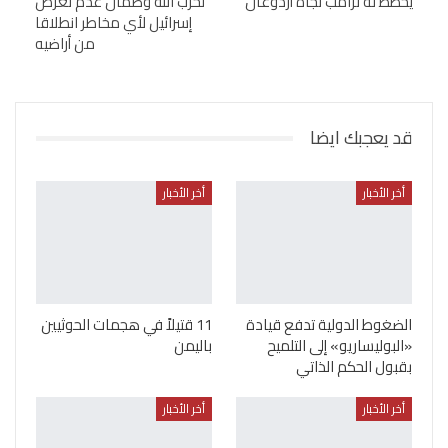
يخطط له ترامب تجاه أردوغان
لحزب الله وضمان عدم تعرض
إسرائيل لأي مخاطر انطلاقا
من أراضيه
قد يعجبك ايضا
أخر الأخبار
أخر الأخبار
الضغوط الدولية تدفع قيادة
11 قتيلاً في هجمات الحوثيين
«البوليساريو» إلى التلميح
باليمن
بقبول الحكم الذاتي
أخر الأخبار
أخر الأخبار