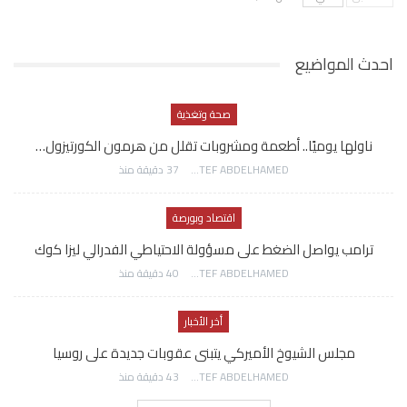
احدث المواضيع
صحة وتغذية
ناولها يوميًا.. أطعمة ومشروبات تقلل من هرمون الكورتيزول…
AWATEF ABDELHAMED
37 دقيقة منذ
اقتصاد وبورصة
ترامب يواصل الضغط على مسؤولة الاحتياطي الفدرالي ليزا كوك
AWATEF ABDELHAMED
40 دقيقة منذ
أخر الأخبار
مجلس الشيوخ الأميركي يتبنى عقوبات جديدة على روسيا
AWATEF ABDELHAMED
43 دقيقة منذ