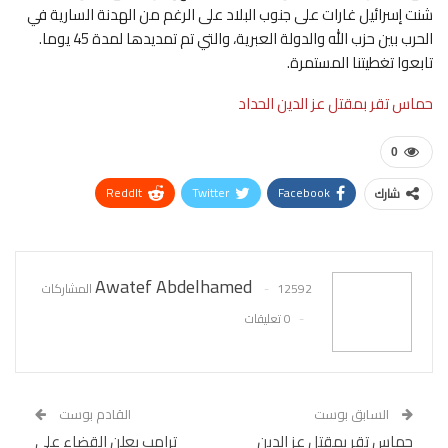
شنت إسرائيل غارات على جنوب البلاد على الرغم من الهدنة السارية في
الحرب بين حزب الله والدولة العبرية، والتي تم تمديدها لمدة 45 يوما.
تابعوا تغطيتنا المستمرة.
حماس تقر بمقتل عز الدين الحداد
0
ReddIt
Twitter
Facebook
شارك
WhatsApp
Pinterest
البريد الإلكتروني
Awatef Abdelhamed
12592 المشاركات
0 تعليقات
السابق بوست
القادم بوست
حماس تقر بمقتل عز الدين
ترامب يعلن القضاء على