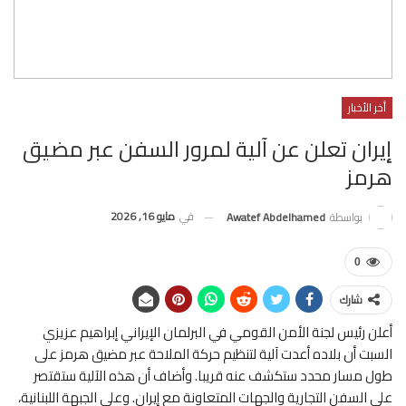
أخر الأخبار
إيران تعلن عن آلية لمرور السفن عبر مضيق
هرمز
في
مايو 16, 2026
بواسطة
Awatef Abdelhamed
0
شارك
أعلن رئيس ​لجنة الأمن القومي في البرلمان الإيراني إبراهيم ​عزيزي
‌السبت أن ‌بلاده أعدت آلية لتنظيم حركة الملاحة عبر مضيق هرمز ​على
طول ‌مسار محدد ستكشف عنه قريبا. وأضاف ‌أن هذه ​الآلية ستقتصر
على السفن التجارية والجهات المتعاونة مع ​إيران. وعلى الجبهة اللبنانية،