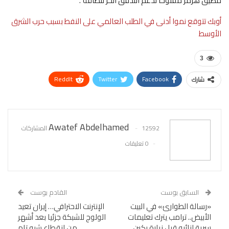
مضيق هرمز مفتوحا لدعم التدفق الحر للطاقة”.
أوبك تتوقع نموا أدنى في الطلب العالمي على النفط بسبب حرب الشرق
الأوسط
3
ReddIt
Twitter
Facebook
شارك
WhatsApp
Pinterest
البريد الإلكتروني
Awatef Abdelhamed
12592 المشاركات
0 تعليقات
السابق بوست
القادم بوست
«رسالة الطوارئ» في البيت
الإنترنت الاحترافي… إيران تعيد
الأبيض.. ترامب يترك تعليمات
الولوج للشبكة جزئيا بعد أشهر
سرية لنائبه قبل زيارة بكين
من انقطاع شبه تام