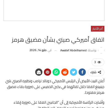
أخر الأخبار
اتفاق أميركي صيني بشأن مضيق هرمز
في
مايو 14, 2026
بواسطة
Awatef Abdelhamed
3
شارك
أعلن البيت الأبيض أن الرئيس الأميركي دونالد ترامب ونظيره الصيني شي
جينبينغ اتفقا خلال لقائهما في بكين الخميس على ضرورة بقاء مضيق
هرمز مفتوحا.
وأشارت الرئاسة الأميركية إلى أن “الجانبين اتفقا على ضرورة إبقاء