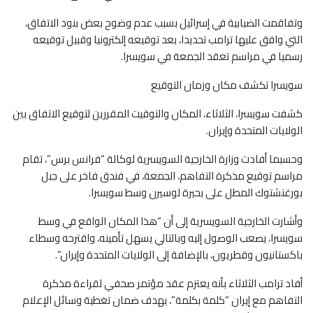
وتفاقمت الضبابية في إسرائيل بسبب عدم وضوح بعض بنود الاتفاق،
التي وافق عليها ترامب تحديدا، بعد توقيعه إلكترونيا وقبيل توقيعه
رسميا في مراسم تعقد الجمعة في سويسرا.
سويسرا تكشف مكان وزمان التوقيع
كشفت سويسرا، الثلاثاء، المكان والتوقيت المقررين لتوقيع الاتفاق بين
الولايات المتحدة وإيران.
وحسبما أفادت وزارة الخارجية السويسرية لوكالة “فرانس برس”، تقام
مراسم توقيع مذكرة التفاهم، الجمعة، في فندق فاخر على جبل
بورغنشتوك المطل على بحيرة لوسيرن وسط سويسرا.
وأشارت الخارجية السويسرية إلى أن “هذا المكان الواقع في وسط
سويسرا، يصعب الوصول إليه وبالتالي يسهل تأمينه، واقترحه وسطاء
باكستانيون وقطريون، بالإضافة إلى الولايات المتحدة وإيران”.
أفاد ترامب الثلاثاء بأنه يعتزم عقد مؤتمر صحفي لقراءة مذكرة
التفاهم مع إيران “كلمة بكلمة”، بهدف ضمان تغطية وسائل الإعلام