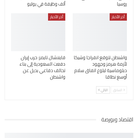
روسيا
ألف وظيفة في يوليو
أخر الأخبار
أخر الأخبار
واشنطن تتوقع انفراجا وشيكا
فايننشال تايمز: حرب إيران
لأزمة هرمز وجهود
دفعت السعودية إلى بناء
دبلوماسية لبلوغ اتفاق سلام
تحالف دفاعي بديل عن
أوسع نطاقا
واشنطن
السابق
التالي
اقتصاد وبورصة