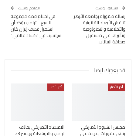
السابق بوست
القادم بوست
رسالة دكتوراة بجامعة الأزهر
في اختتام قمة مجموعة
تناقش الأبعاد القانونية
السبع… ترامب يؤكد أن
والأخلاقية والتكنولوجية
استمرار قصف إيران كان
وتأثيرها على مستقبل
سيتسبب في “كساد عالمي”
صحافة البيانات.
قد يعجبك ايضا
أخر الأخبار
أخر الأخبار
مجلس الشيوخ الأميركي
الاقتصاد الأميركي يخالف
يتبنى عقوبات جديدة على
ترامب والتوقعات ويخسر 23