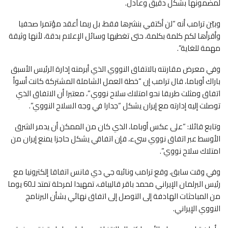
لمضمونها بشكل دقيق وعادل.
وبيّن ترامب أنه “لن أكتفي بنشرها فقط، بل ربما أعقد مؤتمرا صحفيا
وأقرأها لكم كلمة بكلمة، حتى تغطيها وسائل الإعلام بدقة، لأنها وثيقة
مهمة للغاية”.
وفي معرض مقارنته بالاتفاق النووي الذي أبرمته إدارة الرئيس الأسبق
باراك أوباما، قال ترامب إن “خطة العمل الشاملة المشتركة كانت أسوأ
اتفاق ومثلت طريقا نحو امتلاك سلاح نووي”، معتبرا أن الاتفاق الذي
توصلت إليه إدارته مع إيران يشكل “جدارا في وجه السلاح النووي”.
وتابع قائلا: “على عكس أوباما، الذي كان من الممكن أن يدمر الشرق
الأوسط عبر اتفاق نووي سيء، فإن اتفاقي يشكل حاجزا يمنع إيران من
امتلاك سلاح نووي”.
وفي وقت سابق، وقع ترامب ونائبه جي دي فانس اتفاقا إلكترونيا مع
رئيس البرلمان الإيراني محمد باقر قاليباف، تمهيدا لمرحلة تمتد لـ60 يوما
من المباحثات الهادفة إلى التوصل إلى اتفاق نهائي بشأن البرنامج
النووي الإيراني.