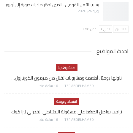
بسبب الأمن القومي.. الصين تحظر صادرات حيوية إلى أوروبا
يوليو 24, 2026
السابق
التالي
1 من 3٬705
احدث المواضيع
صحة وتغذية
ناولها يوميًا.. أطعمة ومشروبات تقلل من هرمون الكورتيزول…
AWATEF ABDELHAMED
16 ساعة منذ
اقتصاد وبورصة
ترامب يواصل الضغط على مسؤولة الاحتياطي الفدرالي ليزا كوك
AWATEF ABDELHAMED
16 ساعة منذ