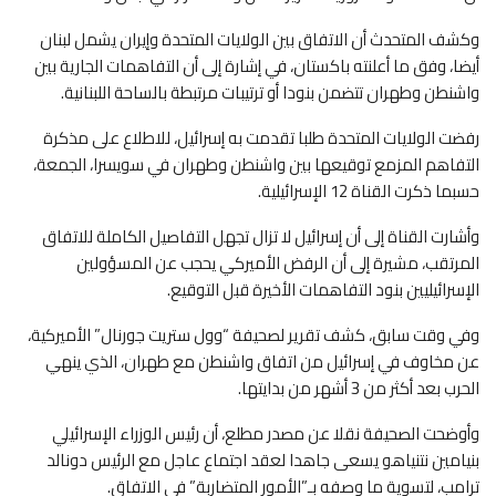
وكشف المتحدث أن الاتفاق بين الولايات المتحدة وإيران يشمل لبنان
أيضا، وفق ما أعلنته باكستان، في إشارة إلى أن التفاهمات الجارية بين
واشنطن وطهران تتضمن بنودا أو ترتيبات مرتبطة بالساحة اللبنانية.
رفضت الولايات المتحدة طلبا تقدمت به إسرائيل، للاطلاع على مذكرة
التفاهم المزمع توقيعها بين واشنطن وطهران في سويسرا، الجمعة،
حسبما ذكرت القناة 12 الإسرائيلية.
وأشارت القناة إلى أن إسرائيل لا تزال تجهل التفاصيل الكاملة للاتفاق
المرتقب، مشيرة إلى أن الرفض الأميركي يحجب عن المسؤولين
الإسرائيليين بنود التفاهمات الأخيرة قبل التوقيع.
وفي وقت سابق، كشف تقرير لصحيفة “وول ستريت جورنال” الأميركية،
عن مخاوف في إسرائيل من اتفاق واشنطن مع طهران، الذي ينهي
الحرب بعد أكثر من 3 أشهر من بدايتها.
وأوضحت الصحيفة نقلا عن مصدر مطلع، أن رئيس الوزراء الإسرائيلي
بنيامين نتنياهو يسعى جاهدا لعقد اجتماع عاجل مع الرئيس دونالد
ترامب، لتسوية ما وصفه بـ”الأمور المتضاربة” في الاتفاق.