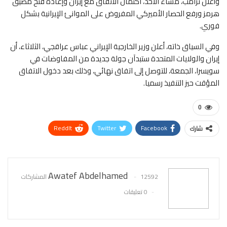
وأعلن ترامب، مساء الأحد، اكتمال الاتفاق مع إيران وإعادة فتح مضيق
هرمز ورفع الحصار الأميركي المفروض على الموانئ الإيرانية بشكل
فوري.
وفي السياق ذاته، أعلن وزير الخارجية الإيراني عباس عراقجي، الثلاثاء، أن
إيران والولايات المتحدة ستبدآن جولة جديدة من المفاوضات في
سويسرا، الجمعة، للتوصل إلى اتفاق نهائي، وذلك بعد دخول الاتفاق
المؤقت حيز التنفيذ رسميا.
0
ReddIt
Twitter
Facebook
شارك
WhatsApp
Pinterest
البريد الإلكتروني
Awatef Abdelhamed
12592 المشاركات
0 تعليقات