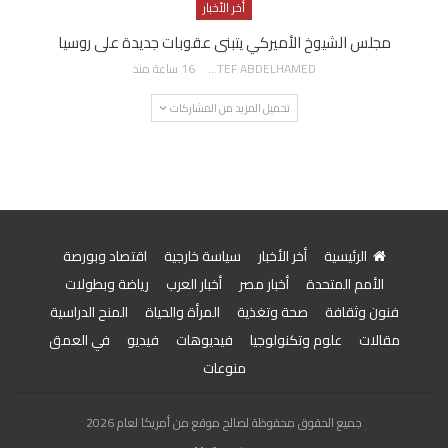
أخر الأخبار
مجلس الشيوخ الأميركي يتبنى عقوبات جديدة على روسيا
AWATEF ABDELHAMED
16 ساعة منذ
تحميل المزيد من المشاركات
الرئيسية
أخر الأخبار
سياسة خارجية
اقتصاد وبورصة
الأمم المتحدة
أخبار مصر
أخبار العرب
رياضة وبطولات
فنون وثقافة
صحة وتغذية
المرأة والحياة
المنح الدراسية
مقالات
علوم وتكنولوجيا
فيديوهات
فيديو
في العمق
منوعات
جميع الحقوق محفوظة لصالح موقع من أمريكا لعام 2026