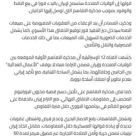
قولها إن الولايات المتحدة ستسمح لإيران بالبدء فورا في بيع النفط
والوقود بموجب مذكرة التفاهم التي توصل إليها الجانبان.
وذكرت المصادر أن بند الإعفاء من العقوبات المفروضة على مبيعات
النفط سيدخل حيز التنفيذ فور توقيع الاتفاق هذا الأسبوع، كما يشمل
الخدمات الضرورية لتسهيل تلك المبيعات، بما في ذلك الخدمات
المصرفية والنقل والتأمين.
كشفت القناة 12 الإسرائيلية أن مذكرة التفاهم الأولية الموقعة بين
الولايات المتحدة وإيران تتضمن التزاما متبادلا بوقف “الأعمال العدائية”
بين الجانبين وحلفائهما، بما يشمل الساحة اللبنانية، مع تأكيد إيراني
بعدم تطوير أو امتلاك أسلحة نووية.
كما تنص مذكرة التفاهم على تأجيل حسم قضية مخزون اليورانيوم
المخصب إلى مفاوضات الاتفاق النهائي، مع التزام إيران بالحفاظ على
الوضع القائم في برنامجها النووي خلال فترة التفاوض.
وتشمل التفاهمات رفع الحصار البحري وعدم فرض واشنطن عقوبات
جديدة أو زيادة قواتها العسكرية خلال المفاوضات، مقابل اتخاذ إيران
ترتيبات تضمن حرية وأمن الملاحة التجارية عبر مضيق هرمز لمدة 60