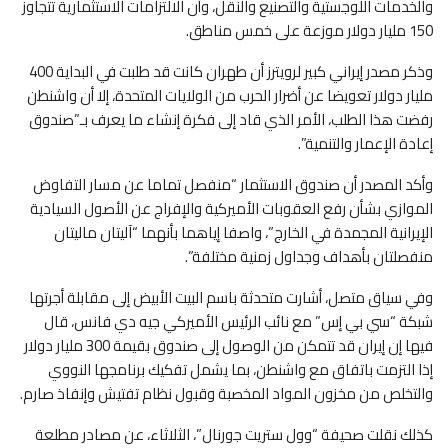
والخدمات اللوجستية والتصنيع والنقل، وأن الالتزامات الاستثمارية تتجاوز
150 مليار دولار موزعة على خمس مناطق.
وذكر مصدر إيراني كبير لرويترز أن طهران كانت قد طلبت في البداية 400
مليار دولار تعويضا عن أضرار الحرب من الولايات المتحدة، إلا أن واشنطن
رفضت هذا الطلب، الأمر الذي قاد إلى فكرة إنشاء ما يعرف بـ”صندوق
إعادة الإعمار والتنمية”.
وأكد المصدر أن صندوق الاستثمار “منفصل تماما عن مسار التفاوض
الموازي بشأن رفع العقوبات الأميركية والإفراج عن الأصول السيادية
الإيرانية المجمدة في الخارج”، واصفا إياهما بأنهما “آليتان ماليتان
منفصلتان بأهداف وجداول زمنية مختلفة”.
وفي سياق متصل، أشارت متحدثة باسم البيت الأبيض إلى مقابلة أجرتها
شبكة “سي بي إس” مع نائب الرئيس الأميركي جيه دي فانس، قال
فيها إن إيران قد تتمكن من الوصول إلى صندوق بقيمة 300 مليار دولار
إذا التزمت باتفاق مع واشنطن، بما يشمل تفكيك برنامجها النووي
والتخلص من مخزون المواد المخصبة وقبول نظام تفتيش وإنفاذ صارم.
كذلك نقلت صحيفة “وول ستريت جورنال”، الثلاثاء، عن مصادر مطلعة