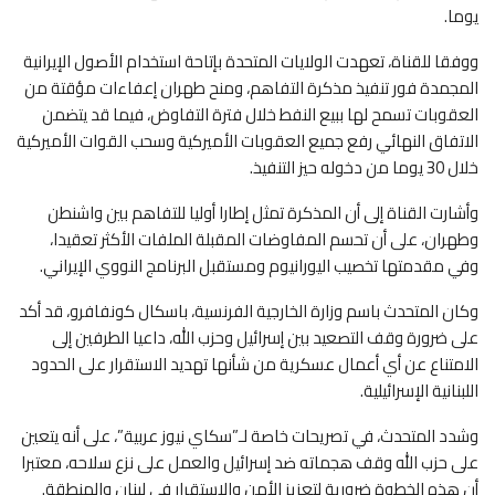
يوما.
ووفقا للقناة، تعهدت الولايات المتحدة بإتاحة استخدام الأصول الإيرانية
المجمدة فور تنفيذ مذكرة التفاهم، ومنح طهران إعفاءات مؤقتة من
العقوبات تسمح لها ببيع النفط خلال فترة التفاوض، فيما قد يتضمن
الاتفاق النهائي رفع جميع العقوبات الأميركية وسحب القوات الأميركية
خلال 30 يوما من دخوله حيز التنفيذ.
وأشارت القناة إلى أن المذكرة تمثل إطارا أوليا للتفاهم بين واشنطن
وطهران، على أن تحسم المفاوضات المقبلة الملفات الأكثر تعقيدا،
وفي مقدمتها تخصيب اليورانيوم ومستقبل البرنامج النووي الإيراني.
وكان المتحدث باسم وزارة الخارجية الفرنسية، باسكال كونفافرو، قد أكد
على ضرورة وقف التصعيد بين إسرائيل وحزب الله، داعيا الطرفين إلى
الامتناع عن أي أعمال عسكرية من شأنها تهديد الاستقرار على الحدود
اللبنانية الإسرائيلية.
وشدد المتحدث، في تصريحات خاصة لـ”سكاي نيوز عربية”، على أنه يتعين
على حزب الله وقف هجماته ضد إسرائيل والعمل على نزع سلاحه، معتبرا
أن هذه الخطوة ضرورية لتعزيز الأمن والاستقرار في لبنان والمنطقة.