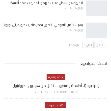
لافروف: واشنطن عدلت فهمها لمخرجات قمة ألاسكا
يوليو 24, 2026
بسبب الأمن القومي.. الصين تحظر صادرات حيوية إلى أوروبا
يوليو 24, 2026
السابق
التالي
1 من 3٬705
احدث المواضيع
صحة وتغذية
ناولها يوميًا.. أطعمة ومشروبات تقلل من هرمون الكورتيزول…
AWATEF ABDELHAMED
12 ساعة منذ
اقتصاد وبورصة