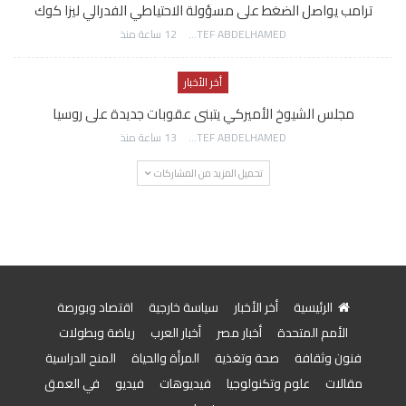
ترامب يواصل الضغط على مسؤولة الاحتياطي الفدرالي ليزا كوك
AWATEF ABDELHAMED
12 ساعة منذ
أخر الأخبار
مجلس الشيوخ الأميركي يتبنى عقوبات جديدة على روسيا
AWATEF ABDELHAMED
13 ساعة منذ
تحميل المزيد من المشاركات
الرئيسية
أخر الأخبار
سياسة خارجية
اقتصاد وبورصة
الأمم المتحدة
أخبار مصر
أخبار العرب
رياضة وبطولات
فنون وثقافة
صحة وتغذية
المرأة والحياة
المنح الدراسية
مقالات
علوم وتكنولوجيا
فيديوهات
فيديو
في العمق