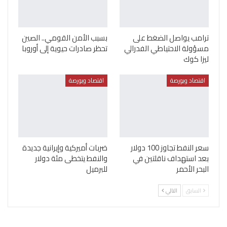
ترامب يواصل الضغط على
بسبب الأمن القومي.. الصين
مسؤولة الاحتياطي الفدرالي
تحظر صادرات حيوية إلى أوروبا
ليزا كوك
اقتصاد وبورصة
اقتصاد وبورصة
سعر النفط تجاوز 100 دولار
ضربات أميركية وإيرانية جديدة
بعد استهداف ناقلتين في
والنفط يتخطى مئة دولار
البحر الأحمر
للبرميل
السابق
التالي