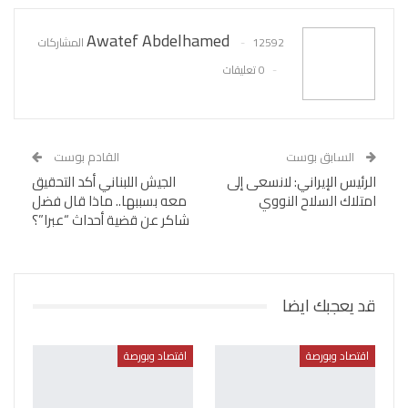
Awatef Abdelhamed
12592 المشاركات
0 تعليقات
السابق بوست
القادم بوست
الرئيس الإيراني: لانسعى إلى
الجيش اللبناني أكد التحقيق
امتلاك السلاح النووي
معه بسببها.. ماذا قال فضل
شاكر عن قضية أحداث “عبرا”؟
قد يعجبك ايضا
اقتصاد وبورصة
اقتصاد وبورصة