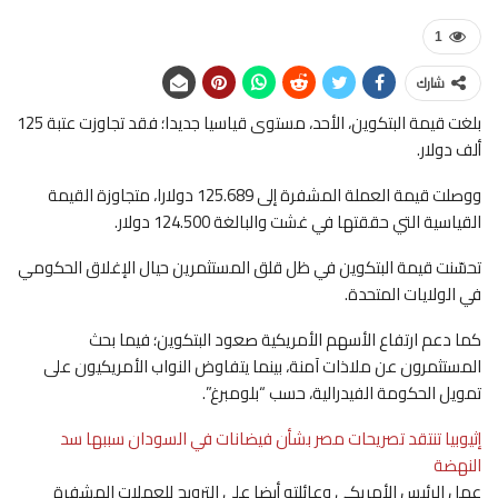
1
شارك
بلغت قيمة البتكوين، الأحد، مستوى قياسيا جديدا؛ فقد تجاوزت عتبة 125
ألف دولار.
ووصلت قيمة العملة المشفرة إلى 125.689 دولارا، متجاوزة القيمة
القياسية التي حققتها في غشت والبالغة 124.500 دولار.
تحسّنت قيمة البتكوين في ظل قلق المستثمرين حيال الإغلاق الحكومي
في الولايات المتحدة.
كما دعم ارتفاع الأسهم الأمريكية صعود البتكوين؛ فيما بحث
المستثمرون عن ملاذات آمنة، بينما يتفاوض النواب الأمريكيون على
تمويل الحكومة الفيدرالية، حسب “بلومبرغ”.
إثيوبيا تنتقد تصريحات مصر بشأن فيضانات في السودان سببها سد
النهضة
عمل الرئيس الأمريكي وعائلته أيضا على الترويج للعملات المشفرة