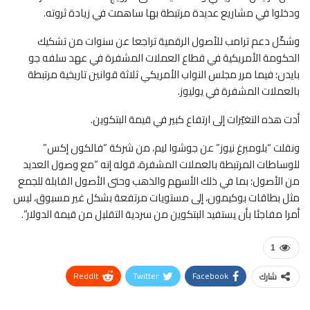
ودخلوا في مشاريع عديدة مرتبطة بها ساهمت في زيادة ثروته.
وشكّل دعم ترامب للأصول الرقمية تراجعا عن سنوات من تشكيك
الحكومة الأمريكية في قطاع العملات المشفرة في عهد سلفه جو
بايدن؛ فيما مرر مجلس النواب الأمريكي ثلاثة قوانين تاريخية مرتبطة
بالعملات المشفرة في يوليوز.
أدت هذه التغيّرات إلى ارتفاع كبير في قيمة البتكوين.
ونقلت “بلومبرغ نيوز” عن جوشوا ليم، من شركة “فالكون إكس”
للوساطات المرتبطة بالعملات المشفرة، قوله إنه “مع وصول العديد
من الأصول؛ بما في ذلك الأسهم والذهب وحتى الأصول القابلة للجمع
مثل بطاقات بوكيمون، إلى مستويات مرتفعة بشكل غير مسبوق، ليس
أمرا مفاجئا بأن يستفيد البتكوين من سردية التقليل من قيمة الدولار”.
1
ReddIt
Twitter
Facebook
شارك
WhatsApp
Pinterest
البريد الإلكتروني