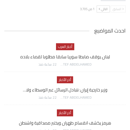
السابق
التالي
1 من 3٬705
احدث المواضيع
أخبار العرب
لبنان يوقف ضابطا سوريا سابقا مطلوبا لقضاء بلاده
AWATEF ABDELHAMED
22 ساعة منذ
أخر الأخبار
وزير خارجية إيران: نتبادل الرسائل عبر الوسطاء ولا…
AWATEF ABDELHAMED
22 ساعة منذ
أخر الأخبار
هرمز يكشف انقسام طهران ويختبر مصداقية واشنطن