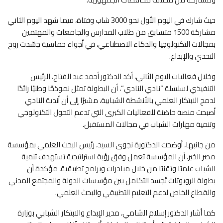
حيث شارك في اليوم الأول نحو 3000 شاب وفتاة، فيما شهد اليوم الثاني
مشاركة 1500 متسابق من طلاب المدارس والجامعات والمهتمين
بمجالات التكنولوجيا والذكاء الاصطناعي، في أجواء حماسية جسّدت روح
التحدي والإبداع.
وخلال فعاليات اليوم الثاني، أكد الدكتور أحمد عبد الفتاح، الرئيس
التنفيذي لسلسلة “نادي النادي”، أن البطولة تمثل نموذجًا وطنيًا رائدًا
لدمج الابتكار العلمي بالأنشطة الشبابية، مشيرًا إلى أن أندية النادي
أصبحت منصة حاضنة للفعاليات الكبرى التي تدعم التحول التكنولوجي
وتنمية مهارات الشباب في مجالات المستقبل.
من جانبها، أوضحت الدكتورة نجوى السيد، رئيس البحث العلمي بمؤسسة
مصر الخير، أن المؤسسة تعمل وفق رؤية استراتيجية تستهدف تنمية
الشباب علميًا وتقنيًا من خلال مبادرات وبرامج تطبيقية، مؤكدة أن
بطولة الروبوتات تُجسد التكامل بين مؤسسات الدولة والمجتمع المدني
والقطاع الخاص لدعم التعليم التطبيقي والبحث العلمي.
كما أشار الدكتور إسلام الشامي، مدير الإبداع والابتكار الشبابي بوزارة