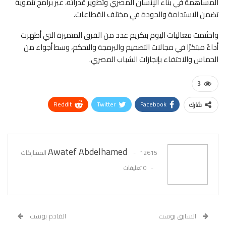
المساهمة في بناء الإنسان المصري وتطوير قدراته، عبر برامج تنموية
تضمن الاستدامة والجودة في مختلف القطاعات.
واختُتمت فعاليات اليوم بتكريم عدد من الفرق المتميزة التي أظهرت
أداءً مبتكرًا في مجالات التصميم والبرمجة والتحكم، وسط أجواء من
الحماس والاحتفاء بإنجازات الشباب المصري.
3
ReddIt
Twitter
Facebook
شارك
WhatsApp
Pinterest
البريد الإلكتروني
Awatef Abdelhamed
12615 المشاركات
0 تعليقات
السابق بوست
القادم بوست