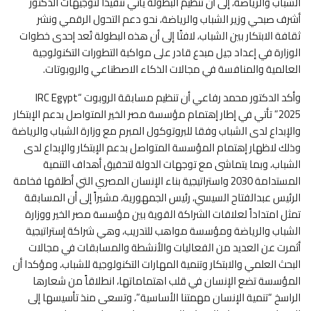
الشباب والرياضة، إلى أن تنظيم البطولة يأتي تنفيذًا لتوجيهات الدكتور
أشرف صبحي وزير الشباب والرياضة، نحو دعم التحول الرقمي ونشر
ثقافة الابتكار بين الشباب، لافتًا إلى أن هذه البطولة تُعد إحدى خطوات
الوزارة في إعداد جيل مبدع قادر على مواكبة التطورات التكنولوجية
العالمية والمنافسة في مجالات الذكاء الاصطناعي والروبوتات.
وأكد الدكتور محمد رفاعي أن تنظيم مسابقة الروبوت “IRC Egypt
2025” تأتي في إطار إهتمام مؤسسة مصر الخير المتواصل بدعم الإبتكار
والإبداع لدى الشباب وفقا للبروتوكول المبرم مع وزارة الشباب والرياضة
وذلك لاظهار إهتمام المؤسسة المتواصل بدعم الإبتكار والإبداع لدى
الشباب، وبما يتماشى مع توجهات الدولة لتحقيق أهداف التنمية
المستدامة 2030 واستراتيجية بناء الإنسان المصري التي أطلقها فخامة
الرئيس عبدالفتاح السيسي، رئيس الجمهورية، مشيراً إلى أن المسابقة
تمثل امتداداً لعلاقات الشراكة القوية بين مؤسسة مصر الخير ووزارة
الشباب والرياضة ومؤسسة مواهب للتدريب، وهي شراكة إستراتيجية
أثمرت عن العديد من الفعاليات والأنشطة والمسابقات في مجالات
البحث العلمي والابتكار وتنمية المهارات التكنولوجية للشباب، ومؤكدا أن
المؤسسة تضع الإنسان في قلب اهتماماتها، انطلاقاً من شعارها
الراسخ “تنمية الإنسان مهمتنا الأساسية”، وتسعى منذ تأسيسها إلى