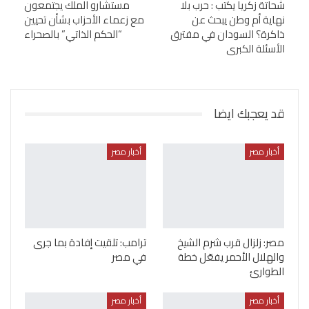
شحاتة زكريا يكتب : حرب بلا
مستشارو الملك يجتمعون
نهاية أم وطن يبحث عن
مع زعماء الأحزاب بشأن تحيين
ذاكرة؟ السودان في مفترق
“الحكم الذاتي” بالصحراء
الأسئلة الكبرى
قد يعجبك ايضا
أخبار مصر
أخبار مصر
مصر: زلزال قرب شرم الشيخ
ترامب: تلقيت إفادة بما جرى
والهلال الأحمر يفعّل خطة
في مصر
الطوارئ
أخبار مصر
أخبار مصر