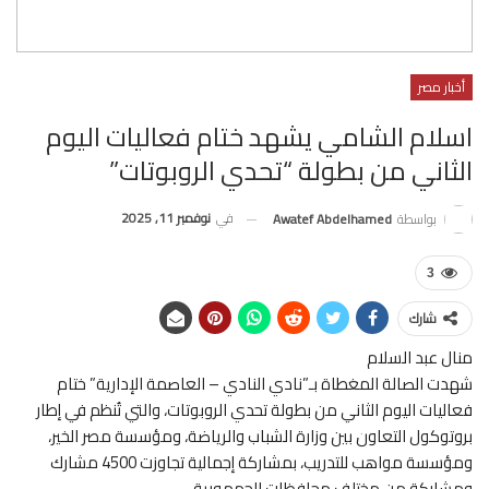
أخبار مصر
اسلام الشامي يشهد ختام فعاليات اليوم
الثاني من بطولة “تحدي الروبوتات”
في
نوفمبر 11, 2025
بواسطة
Awatef Abdelhamed
3
شارك
منال عبد السلام
شهدت الصالة المغطاة بـ”نادي النادي – العاصمة الإدارية” ختام
فعاليات اليوم الثاني من بطولة تحدي الروبوتات، والتي تُنظم في إطار
بروتوكول التعاون بين وزارة الشباب والرياضة، ومؤسسة مصر الخير،
ومؤسسة مواهب للتدريب، بمشاركة إجمالية تجاوزت 4500 مشارك
ومشاركة من مختلف محافظات الجمهورية.