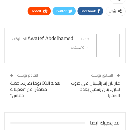
ReddIt
Twitter
Facebook
شارك
WhatsApp
Pinterest
البريد الإلكتروني
Awatef Abdelhamed
12550 المشاركات
0 تعليقات
السابق بوست
القادم بوست
غاراتان إسرائيليتان على جنوب
هدنة الـ60 يوما تقترب.. حديث
لبنان.. بيان رسمي بعدد
مطمئن عن “تعديلات
الضحايا
حماس”
قد يعجبك ايضا