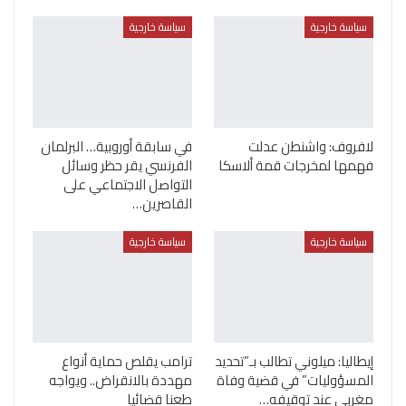
سياسة خارجية
سياسة خارجية
لافروف: واشنطن عدلت
في سابقة أوروبية… البرلمان
فهمها لمخرجات قمة ألاسكا
الفرنسي يقر حظر وسائل
التواصل الاجتماعي على
القاصرين…
سياسة خارجية
سياسة خارجية
إيطاليا: ميلوني تطالب بـ”تحديد
ترامب يقلص حماية أنواع
المسؤوليات” في قضية وفاة
مهددة بالانقراض.. ويواجه
مغربي عند توقيفه…
طعنا قضائيا