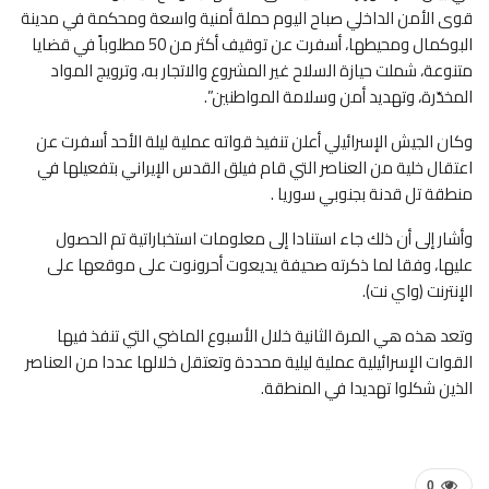
قوى الأمن الداخلي صباح اليوم حملة أمنية واسعة ومحكمة في مدينة
البوكمال ومحيطها، أسفرت عن توقيف أكثر من 50 مطلوباً في قضايا
متنوعة، شملت حيازة السلاح غير المشروع والاتجار به، وترويج المواد
المخدّرة، وتهديد أمن وسلامة المواطنين”.
وكان الجيش الإسرائيلي أعلن تنفيذ قواته عملية ليلة الأحد أسفرت عن
اعتقال خلية من العناصر التي قام فيلق القدس الإيراني بتفعيلها في
منطقة تل قدنة بجنوبي سوريا .
وأشار إلى أن ذلك جاء استنادا إلى معلومات استخباراتية تم الحصول
عليها، وفقا لما ذكرته صحيفة يديعوت أحرونوت على موقعها على
الإنترنت (واي نت).
وتعد هذه هي المرة الثانية خلال الأسبوع الماضي التي تنفذ فيها
القوات الإسرائيلية عملية ليلية محددة وتعتقل خلالها عددا من العناصر
الذين شكلوا تهديدا في المنطقة.
0