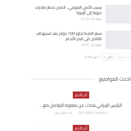
بسبب الأمن القومي.. الصين تحظر صادرات
حيوية إلى أوروبا
يوليو 24, 2026
سعر النفط تجاوز 100 دولار بعد استهداف
ناقلتين في البحر الأحمر
يوليو 24, 2026
السابق
التالي
1 من 3٬704
احدث المواضيع
أخر الأخبار
الرئيس الإيراني يتحدث عن صعوبة التواصل مع…
AWATEF ABDELHAMED
8 دقائق منذ
أخر الأخبار