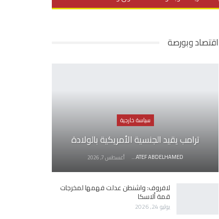
يديو
في العمق
منوعات
اقتصاد وبورصة
سياسة خارجية
ترامب يقيد الجنسية الأمريكية بالولادة
AWATEF ABDELHAMED
أغسطس 7, 2026
لافروف: واشنطن عدلت فهمها لمخرجات
قمة ألاسكا
يوليو 24, 2026