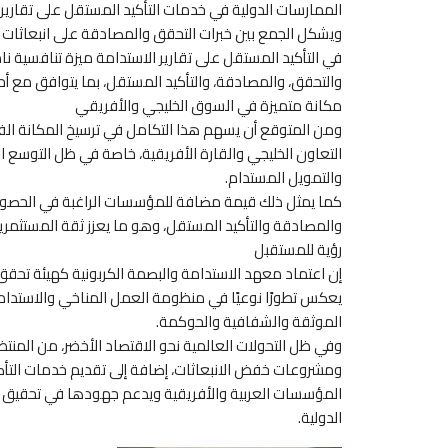
الممارسات الدولية في خدمات التأكيد المستقل على تقارير 
ويشكل الجمع بين خبرات التحقق والمصادقة على انبعاثات غا
في التأكيد المستقل على تقارير الاستدامة ميزة تنافسية 
والتحقق، والمصادقة، والتأكيد المستقل، بما يتوافق مع أحد
مكانة متميزة في السوق الخليجي والأفريقي
ومن المتوقع أن يسهم هذا التكامل في ترسيخ المكانة ال
التعاون الخليجي والقارة الأفريقية، خاصة في ظل التوسع ا
والتمويل المستدام.
كما يمثل ذلك قيمة مضافة للمؤسسات الراغبة في الحصول
والمصادقة والتأكيد المستقل، وهو ما يعزز ثقة المستثمرين
رؤية للمستقبل
إن اعتماد معهد الاستدامة والبصمة الكربونية كهيئة تحقق
يعكس تطورًا نوعيًا في منظومة العمل المناخي والاستدامة 
الموثقة والشفافية والحوكمة.
وفي ظل التحولات العالمية نحو الاقتصاد الأخضر، من المنتظ
ومشروعات خفض الانبعاثات، إضافة إلى تقديم خدمات التأكي
المؤسسات العربية والأفريقية ويدعم جهودها في تحقيق أه
الدولية.