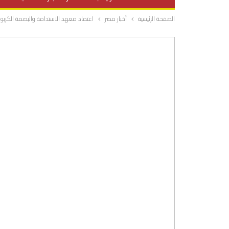
الصفحة الرئيسية
أخبار مصر
اعتماد معهد الاستدامة والبصمة الكربون
صحة وتغذية
المرأة والحياة