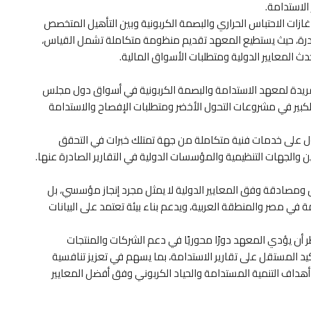
الاستدامة.
زات الاحتباس الحراري والبصمة الكربونية وبين التأهيل المتخصص
نادرة، حيث يستطيع المعهد تقديم منظومة متكاملة تشمل القياس،
ث المعايير الدولية ومتطلبات الأسواق المالية.
فريدة لمعهد الاستدامة والبصمة الكربونية في أسواق دول مجلس
لكبير في مشروعات التحول الأخضر ومتطلبات الإفصاح والاستدامة
 على خدمات فنية متكاملة من جهة تمتلك خبرات في التحقق
 والجهات التنظيمية والمؤسسات الدولية في التقارير الصادرة عنها.
 ومصادقة وفق المعايير الدولية لا يمثل مجرد إنجاز مؤسسي، بل
في مصر والمنطقة العربية، ويدعم بناء بيئة تعتمد على البيانات
ر أن يؤدي المعهد دورًا محوريًا في دعم الشركات والمنتجات
د المستقل على تقارير الاستدامة، بما يسهم في تعزيز تنافسية
داف التنمية المستدامة والحياد الكربوني وفق أفضل المعايير