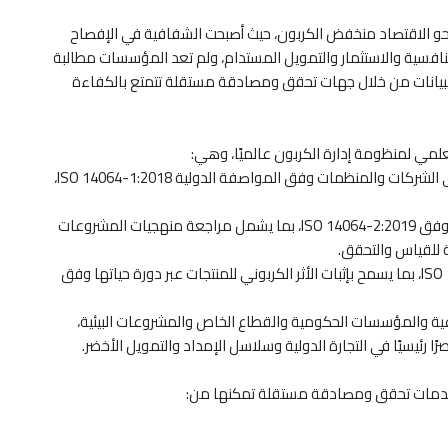
ا نحو الاقتصاد منخفض الكربون، حيث أصبحت الشفافية في الإفصاح
التنافسية والاستثمار والتمويل المستدام، ولم تعد المؤسسات مطالبة
 البيانات من خلال جهات تحقق ومصادقة مستقلة تتمتع بالكفاءة
لمي لمنظومة إدارة الكربون عالميًا، وهي:
• التحقق من انبعاثات غازات الاحتباس الحراري على مستوى الشركات والمنظمات وفق المواصفة الدولية ISO 14064-1:2018،
• المصادقة والتحقق لمشروعات خفض الانبعاثات وإزالتها وفق ISO 14064-2:2019، بما يشمل مراجعة منهجيات المشروعات
ة للقياس والتحقق.
• التحقق من البصمة الكربونية للمنتجات وفق ISO 14067:2018، بما يسمح بإثبات الأثر الكربوني للمنتجات عبر دورة حياتها وفق
ية والمؤسسات الحكومية والقطاع الخاص والمشروعات البيئية،
ا رئيسيًا في التجارة الدولية وسلاسل الإمداد والتمويل الأخضر.
خدمات تحقق ومصادقة مستقلة تمكنها من: