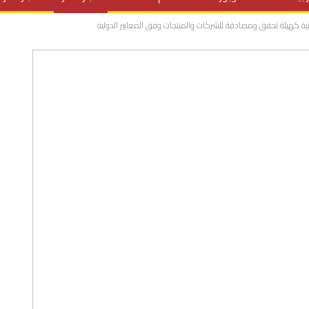
ية كهيئة تحقق ومصادقة للشركات والمنتجات وفق المعايير الدولية
المنح الدراسية
مقالات
علوم وتكنولوجيا
فيديوهات
ف