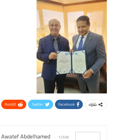
ReddIt
Twitter
Facebook
شارك
Awatef Abdelhamed
12569