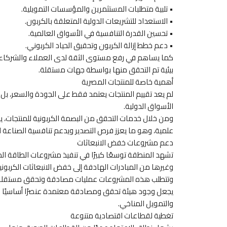
• تلبية متطلبات المستثمرين والمؤسسات التمويلية.
• الاستعداد للتشريعات الدولية المتعلقة بالكربون.
• تحسين القدرة التنافسية في الأسواق العالمية.
• دعم خطط إزالة الكربون وتحقيق الحياد الكربوني.
كما يساهم في رفع مستوى الثقة لدى العملاء والشركاء ال
بيئية تم التحقق منها بواسطة جهات مستقلة.
أهمية خاصة للمنتجات المصرية
لم يعد تقييم المنتجات يعتمد فقط على الجودة والسعر، بل 
الأسواق الدولية.
ومن خلال خدمات التحقق من البصمة الكربونية للمنتجات، يمك
علمية، وهو ما يعزز فرص التصدير ويدعم تنافسية الصناعة ا
دعم مشروعات خفض الانبعاثات
تشهد المنطقة توسعًا كبيرًا في تنفيذ مشروعات الطاقة ال
وغيرها من المبادرات الهادفة إلى خفض الانبعاثات الكربوني
وتتطلب هذه المشروعات عمليات مصادقة وتحقق مستقلة تؤك
يجعل وجود هيئة تحقق ومصادقة معتمدة عنصرًا أساسيًا ل
والتمويل المناخي.
تغطية لقطاعات اقتصادية متنوعة