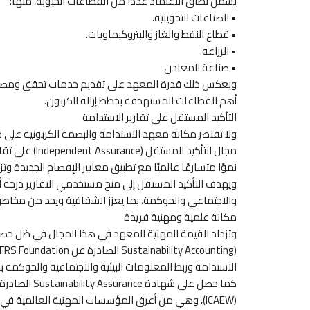
يشمل نطاق الاعتماد عددًا من القطاعات الحيوية، منها:
• الصناعات التحويلية.
• قطاع النفط والغاز والبتروكيماويات.
• الزراعة.
• صناعة المعادن.
ويعكس ذلك قدرة المعهد على تقديم خدمات تحقق ومصادقة ل
أهم القطاعات المستهدفة بخطط إزالة الكربون.
التأكيد المستقل على تقارير الاستدامة
ولا تقتصر مكانة معهد الاستدامة والبصمة الكربونية على 
مجال التأكيد ا
نموًا متسارعًا عالميًا مع تطبيق معايير الإفصاح الجديدة وت
ويهدف التأكيد المستقل إلى منح مستخدمي التقارير درجة أع
والاجتماعي والحوكمة، بما يعزز الشفافية ويحد من مخاطر ا
مكانة علمية ومهنية فريدة
الاستدامة وربط المعلومات البيئية والاجتماعية والحوكمة 
(ICAEW)، وهي من أعرق المؤسسات المهنية العالمية