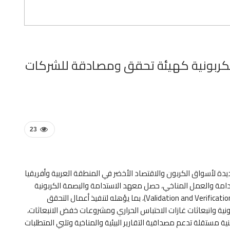
لكربونية كهيئة تحقق ومصادقة للشركات
23
ديدة لأسواق الكربون والاقتصاد الأخضر في المنطقة العربية وأفريقيا
دامة والعمل المناخي، حصل معهد الاستدامة والبصمة الكربونية
على اعتماد رسمي كهيئة تحقق ومصادقة (Validation and Verification Body – VVB)، بما يؤهله لتنفيذ أعمال التحقق
نية وانبعاثات غازات الاحتباس الحراري ومشروعات خفض الانبعاثات،
ة مستقلة تدعم مصداقية التقارير البيئية والمناخية وتلبي المتطلبات