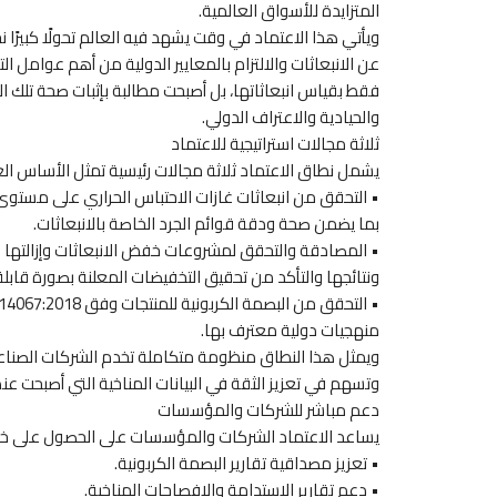
المتزايدة للأسواق العالمية.
ويأتي هذا الاعتماد في وقت يشهد فيه العالم تحولًا كبيرً
عن الانبعاثات والالتزام بالمعايير الدولية من أهم عوامل 
فقط بقياس انبعاثاتها، بل أصبحت مطالبة بإثبات صحة تلك
والحيادية والاعتراف الدولي.
ثلاثة مجالات استراتيجية للاعتماد
يشمل نطاق الاعتماد ثلاثة مجالات رئيسية تمثل الأساس الع
بما يضمن صحة ودقة قوائم الجرد الخاصة بالانبعاثات.
ونتائجها والتأكد من تحقيق التخفيضات المعلنة بصورة قابل
منهجيات دولية معترف بها.
ويمثل هذا النطاق منظومة متكاملة تخدم الشركات الصناع
وتسهم في تعزيز الثقة في البيانات المناخية التي أصبحت عنصرً
دعم مباشر للشركات والمؤسسات
يساعد الاعتماد الشركات والمؤسسات على الحصول على 
• تعزيز مصداقية تقارير البصمة الكربونية.
• دعم تقارير الاستدامة والإفصاحات المناخية.