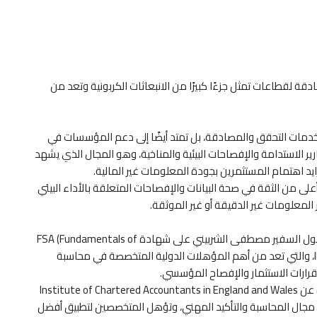
قطاعات تمثل جزءًا كبيرًا من الانبعاثات الكربونية وتعد من
خدمات التحقق والمصادقة، بل تمتد أيضًا إلى دعم المؤسسات في
لمستقل (Independent Assurance) على تقارير الاستدامة والإفصاحات البيئية والمناخية، وهو المجال الذي يشهد
زايد اهتمام المستثمرين بجودة المعلومات غير المالية.
لى من الثقة في صحة البيانات والإفصاحات المتعلقة بالأداء البيئي
لمعلومات غير الدقيقة أو غير الموثقة.
وتزداد القيمة المهنية للمعهد في هذا المجال في ظل حصول السفير مصطفى الشربيني على شهادة FSA (Fundamentals of
Sustainability Accounting) الصادرة عن IFRS Foundation، والتي تعد من أهم المؤهلات الدولية المتخصصة في محاسبة
بقرارات الاستثمار والإفصاح المؤسسي.
كما حصل على شهادة Sustainability Assurance الصادرة عن Institute of Chartered Accountants in England and Wales
 في مجال المحاسبة والتأكيد المهني، وتؤهل المتخصصين لتطبيق أفضل