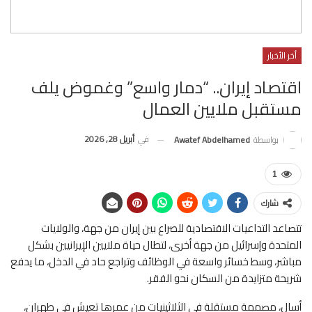
أخر الأخبار
اقتصاد إيران.. “دمار واسع” وغموض يلف
مستقبل ملايين العمال
في
أبريل 28, 2026
بواسطة
Awatef Abdelhamed
1
شارك
تتصاعد التداعيات الاقتصادية للصراع بين إيران من جهة، والولايات
المتحدة وإسرائيل من جهة أخرى، لتطال حياة ملايين الإيرانيين بشكل
مباشر، وسط خسائر واسعة في الوظائف وتراجع حاد في الدخل، ما يدفع
شريحة متزايدة من السكان نحو الفقر.
أسال، مصممة مستقلة في الثلاثينيات من عمرها تعيش في طهران،