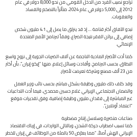
تراجع نصيب الفرد من الدخل القومي من نحو 8,000 دولار في عام
2012 إلى 5,000 دولار في عام 2024، متأثراً بالتضخم والفساد
والعقوبات.
تبدو الآفاق أكثر قتامة … إذ قد ينزلق ما يصل إلى 4.1 مليون شخص
إضافي إلى براثن الفقر نتيجة الصراع، وفقاً لبرنامج الأمم المتحدة
الإنمائي.
كما أدت الأضرار المادية الناجمة عن آلاف الضربات الجوية إلى نزوح واسع
النطاق، بحسب البرنامج. وأفادت وسائل إعلام، منها “إيكو إيران”، بأن أكثر
من 23 ألف مصنع وشركة تعرضت لأضرار.
وقد كلف ذلك مليون وظيفة بشكل مباشر، بحسب نائب وزير العمل
والضمان الاجتماعي الإيراني غلام حسين محمدي، فيما أدت التداعيات
غير المباشرة إلى فقدان مليون وظيفة إضافية، وفق تقديرات موقع
“اعتماد أونلاين”.
صناعات متضررة وسلاسل إنتاج مضطربة
كما تسبب اضطراب حركة الشحن، وبالتالي الواردات، في إرباك الاقتصاد
الإيراني الهش أصلاً، “مما يعرّض 50 بالمئة من الوظائف في إيران للخطر