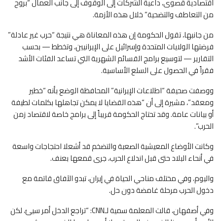
اقتصادية قصوى، داعية الشركات إلى الوقوف إلى جانب العمال “بروح
من التعاطف والتضحية” خلال هذه الأزمة.
من جانبها، تقول الحكومة إن هذه المعاناة هي نتيجة “حرب غير عادلة”
فرضتها الولايات المتحدة وإسرائيل على الإيرانيين، وتخطط — بحسب
التقارير — لتوسيع برامج القسائم الشهرية التي تساعد الفئات الأشد
فقراً في الحصول على السلع الأساسية.
ووصفت صحيفة “اطلاعات الإيرانية” المحافظة الوضع بأنه “خطير
ومعقد”، مشيرة إلى أن “هذه القضايا لا يمكن تجاهلها بكلمات لطيفة
أو بيانات عامة. وقد تحتاج الحكومة قريباً إلى برامج خاصة لاقتصاد زمن
الحرب”.
وكانت الأوضاع المعيشية الصعبة والتضخم قد أشعلا احتجاجات واسعة
في أنحاء البلاد حتى قبل اندلاع الحرب، جرى قمعها بعنف.
واليوم، وفي مختلف مناحي الحياة في إيران، تبدو الآفاق قاتمة مع
دخول الحرب مرحلة غامضة دون حل.
وفي أصفهان، قالت المعلمة سمية لـCNN: “تراجع الدخل أمر سيئ، لكن