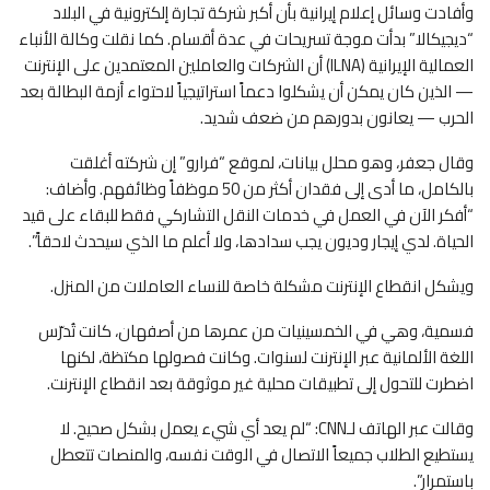
وأفادت وسائل إعلام إيرانية بأن أكبر شركة تجارة إلكترونية في البلاد
“ديجيكالا” بدأت موجة تسريحات في عدة أقسام. كما نقلت وكالة الأنباء
العمالية الإيرانية (ILNA) أن الشركات والعاملين المعتمدين على الإنترنت
— الذين كان يمكن أن يشكلوا دعماً استراتيجياً لاحتواء أزمة البطالة بعد
الحرب — يعانون بدورهم من ضعف شديد.
وقال جعفر، وهو محلل بيانات، لموقع “فرارو” إن شركته أغلقت
بالكامل، ما أدى إلى فقدان أكثر من 50 موظفاً وظائفهم. وأضاف:
“أفكر الآن في العمل في خدمات النقل التشاركي فقط للبقاء على قيد
الحياة. لدي إيجار وديون يجب سدادها، ولا أعلم ما الذي سيحدث لاحقاً”.
ويشكل انقطاع الإنترنت مشكلة خاصة للنساء العاملات من المنزل.
فسمية، وهي في الخمسينيات من عمرها من أصفهان، كانت تُدرّس
اللغة الألمانية عبر الإنترنت لسنوات. وكانت فصولها مكتظة، لكنها
اضطرت للتحول إلى تطبيقات محلية غير موثوقة بعد انقطاع الإنترنت.
وقالت عبر الهاتف لـCNN: “لم يعد أي شيء يعمل بشكل صحيح. لا
يستطيع الطلاب جميعاً الاتصال في الوقت نفسه، والمنصات تتعطل
باستمرار”.