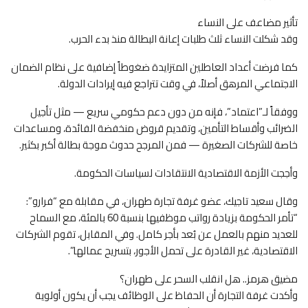
تأثير مضاعف على النساء
وقد شكلت النساء ثلث طلبات إعانة البطالة منذ بدء الحرب.
كما فرضت أعداد العاطلين المتزايدة ضغوطاً إضافية على نظام الضمان
الاجتماعي المرهق أصلاً، في وقت تتراجع فيه إيرادات الدولة.
ووفقاً لـ”اعتماد”، فإنه من دون دعم حكومي سريع — مثل تأجيل
الضرائب وأقساط التأمين، وتقديم قروض منخفضة الفائدة، ومساعدات
خاصة للشركات الصغيرة — فمن المرجح حدوث موجة بطالة أكبر بكثير.
وأججت الأزمة الاقتصادية الانتقادات لسياسات الحكومة.
وقال سعيد تاجيك، عضو غرفة تجارة طهران، في مقابلة مع “فرارو”:
“تأمر الحكومة بزيادة رواتب موظفيها بنسبة 60 بالمئة، مع السماح
للعديد منهم بالعمل عن بُعد بأجر كامل. وفي المقابل، تقوم الشركات
الاقتصادية، غير القادرة على تحمل الأجور، بتسريح عمالها”.
مضيق هرمز.. هل انقلب السحر على طهران؟
وأكدت غرفة التجارة أن الحفاظ على الوظائف يجب أن يكون أولوية