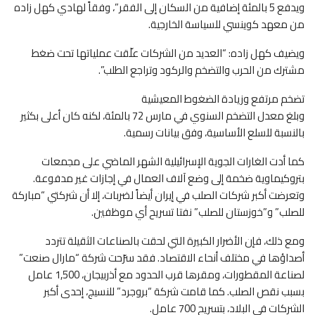
ويدفع 5 بالمئة إضافية من السكان إلى الفقر”، وفقاً لهادي كهل زاده
من معهد كوينسي للسياسة الخارجية.
ويضيف كهل زاده: “العديد من الشركات علّقت عملياتها تحت ضغط
مشترك من الحرب والتضخم والركود وتراجع الطلب”.
تضخم مرتفع وزيادة الضغوط المعيشية
وبلغ معدل التضخم السنوي في مارس 72 بالمئة، لكنه كان أعلى بكثير
بالنسبة للسلع الأساسية، وفق بيانات رسمية.
كما أدت الغارات الجوية الإسرائيلية الشهر الماضي على مجمعات
بتروكيماوية ضخمة إلى وضع آلاف العمال في إجازات غير مدفوعة.
وتعرضت أكبر شركات الصلب في إيران أيضاً لضربات، إلا أن شركتي “مباركة
للصلب” و”خوزستان للصلب” نفتا تسريح أي موظفين.
ومع ذلك، فإن الأضرار الكبيرة التي لحقت بالصناعات الثقيلة تتردد
أصداؤها في مختلف أنحاء الاقتصاد. فقد سرّحت شركة “مارال صنعت”
لصناعة المقطورات، ومقرها قرب الحدود مع أذربيجان، 1,500 عامل
بسبب نقص الصلب. كما قامت شركة “بروجرد” للنسيج، إحدى أكبر
الشركات في البلاد، بتسريح 700 عامل.