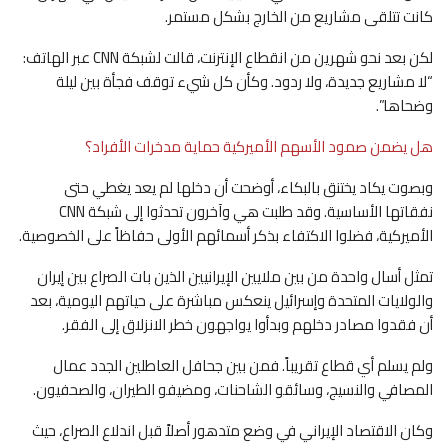
كانت تتلقى مشاريع من الخارج بشكل مستمر.
لكن بعد نحو شهرين من انقطاع الإنترنت، قالت لشبكة CNN عبر الهاتف:
“لا مشاريع جديدة، ولا ردود. وكأن كل شيء توقف فجأة بين ليلة
وضحاها”.
هل يضمن صمود الأسهم الأميركية حماية مدخرات الأفراد؟
وبصوت يكاد يختنق بالبكاء، أوضحت أن دخلها لم يعد يغطي حتى
نفقاتها الأساسية. وقد طلبت هي وآخرون تحدثوا إلى شبكة CNN
الأميركية، فضلوا الاكتفاء بذكر أسمائهم الأولى حفاظاً على الخصوصية.
تمثل أسال واحدة من بين ملايين الإيرانيين الذين بات الصراع بين إيران
والولايات المتحدة وإسرائيل ينعكس مباشرة على حياتهم اليومية، بعد
أن فقدوا مصادر دخلهم وبدأوا يواجهون خطر الانزلاق إلى الفقر.
ولم يسلم أي قطاع تقريباً. فمن بين جحافل العاطلين الجدد عمال
المصافي والنسيج، وسائقو الشاحنات، ومضيفو الطيران، والصحفيون.
وكان الاقتصاد الإيراني في وضع متدهور أصلاً قبل اندلاع الصراع، حيث