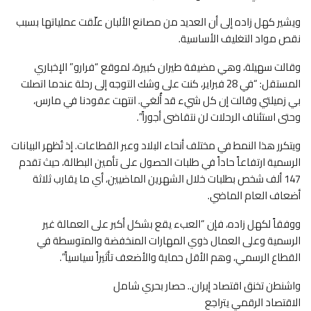
ويشير كهل زاده إلى أن العديد من مصانع الألبان علّقت عملياتها بسبب
نقص مواد التغليف الأساسية.
وقالت سهيلة، وهي مضيفة طيران كبيرة، لموقع “فرارو” الإخباري
المستقل: “في 28 فبراير، كنت على وشك التوجه إلى رحلة عندما اتصلت
بي زميلتي وقالت إن كل شيء قد أُلغي. انتهت عقودنا في مارس،
وحتى استئناف الرحلات لن نتقاضى أجوراً”.
ويتكرر هذا النمط في مختلف أنحاء البلاد وعبر القطاعات. إذ تُظهر البيانات
الرسمية ارتفاعاً حاداً في طلبات الحصول على تأمين البطالة، حيث تقدم
147 ألف شخص بطلبات خلال الشهرين الماضيين، أي ما يقارب ثلاثة
أضعاف العام الماضي.
ووفقاً لكهل زاده، فإن “العبء يقع بشكل أكبر على العمالة غير
الرسمية وعلى العمال ذوي المهارات المنخفضة والمتوسطة في
القطاع الرسمي، وهم الأقل حماية والأضعف تأثيراً سياسياً”.
واشنطن تخنق اقتصاد إيران.. حصار بحري شامل
الاقتصاد الرقمي يتراجع