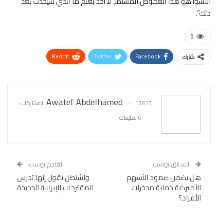
الأسوأ هو هذا الغموض المستمر. لا أحد يعلم ما الذي سيحدث بعد
ذلك”.
1
ReddIt
Twitter
Facebook
شارك
WhatsApp
Pinterest
البريد الإلكتروني
Awatef Abdelhamed
12615 المشاركات
0 تعليقات
السابق بوست
القادم بوست
هل يضمن صمود الأسهم
واشنطن تقول إنها تدرس
الأميركية حماية مدخرات
المقترحات الإيرانية الجديدة
الأفراد؟