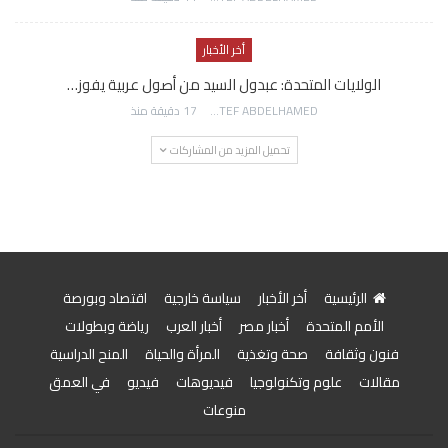
أخر الأخبار
الولايات المتحدة: عبدول السيد من أصول عربية يفوز…
AWATEF ABDELHAMED
17 دقيقة منذ
تحميل المزيد من المشاركات
الرئيسية
أخر الأخبار
سياسة خارجية
اقتصاد وبورصة
الأمم المتحدة
أخبار مصر
أخبار العرب
رياضة وبطولات
فنون وثقافة
صحة وتغذية
المرأة والحياة
المنح الدراسية
مقالات
علوم وتكنولوجيا
فيديوهات
فيديو
في العمق
منوعات