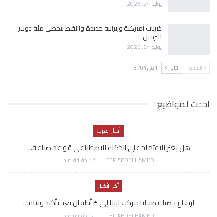
يوليو 24, 2026
ضربات أميركية وإيرانية جديدة والنفط يتخطى مئة دولار
للبرميل
يوليو 24, 2026
السابق
التالي
1 من 3٬704
احدث المواضيع
أخبار العرب
هل يغيّر الاعتماد على الذكاء الاصطناعي قواعد صناعة…
AWATEF ABDELHAMED
12 دقيقة منذ
أخر الأخبار
ارتفاع حصيلة ضحايا مركب ليبيا إلى ٣ أطفال بعد تأكيد وفاة…
AWATEF ABDELHAMED
14 دقيقة منذ