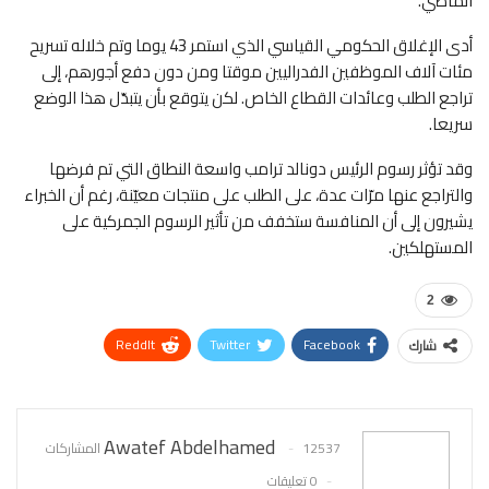
الماضي.
أدى الإغلاق الحكومي القياسي الذي استمر 43 يوما وتم خلاله تسريح
مئات آلاف الموظفين الفدراليين موقتا ومن دون دفع أجورهم، إلى
تراجع الطلب وعائدات القطاع الخاص. لكن يتوقع بأن يتبدّل هذا الوضع
سريعا.
وقد تؤثر رسوم الرئيس دونالد ترامب واسعة النطاق التي تم فرضها
والتراجع عنها مرّات عدة، على الطلب على منتجات معيّنة، رغم أن الخبراء
يشيرون إلى أن المنافسة ستخفف من تأثير الرسوم الجمركية على
المستهلكين.
2
ReddIt
Twitter
Facebook
شارك
WhatsApp
Pinterest
البريد الإلكتروني
Awatef Abdelhamed
12537 المشاركات
0 تعليقات