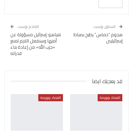
السابق بوست
القادم بوست
هجوم “حماس” يطيح بضباط
نتنياهو: إسرائيل مسؤولة عن
إسرائيليين
أمنها وسنفعل اللازم لمنع
«حزب الله» من إعادة بناء
قدراته
قد يعجبك ايضا
اقتصاد وبورصة
اقتصاد وبورصة