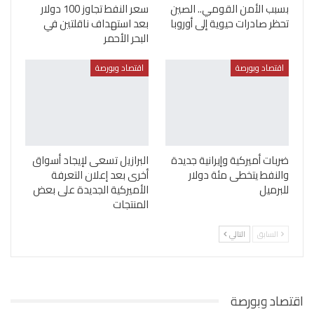
بسبب الأمن القومي.. الصين
سعر النفط تجاوز 100 دولار
تحظر صادرات حيوية إلى أوروبا
بعد استهداف ناقلتين في
البحر الأحمر
اقتصاد وبورصة
اقتصاد وبورصة
ضربات أميركية وإيرانية جديدة
البرازيل تسعى لإيجاد أسواق
والنفط يتخطى مئة دولار
أخرى بعد إعلان التعرفة
للبرميل
الأميركية الجديدة على بعض
المنتجات
السابق
التالي
اقتصاد وبورصة