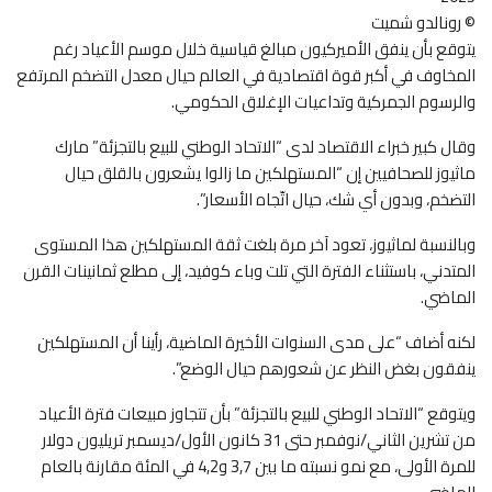
© رونالدو شميت
يتوقع بأن ينفق الأميركيون مبالغ قياسية خلال موسم الأعياد رغم
المخاوف في أكبر قوة اقتصادية في العالم حيال معدل التضخم المرتفع
والرسوم الجمركية وتداعيات الإغلاق الحكومي.
وقال كبير خبراء الاقتصاد لدى “الاتحاد الوطني للبيع بالتجزئة” مارك
ماثيوز للصحافيين إن “المستهلكين ما زالوا يشعرون بالقلق حيال
التضخم، وبدون أي شك، حيال اتّجاه الأسعار”.
وبالنسبة لماثيوز، تعود آخر مرة بلغت ثقة المستهلكين هذا المستوى
المتدني، باستثناء الفترة التي تلت وباء كوفيد، إلى مطلع ثمانينات القرن
الماضي.
لكنه أضاف “على مدى السنوات الأخيرة الماضية، رأينا أن المستهلكين
ينفقون بغض النظر عن شعورهم حيال الوضع”.
ويتوقع “الاتحاد الوطني للبيع بالتجزئة” بأن تتجاوز مبيعات فترة الأعياد
من تشرين الثاني/نوفمبر حتى 31 كانون الأول/ديسمبر تريليون دولار
للمرة الأولى، مع نمو نسبته ما بين 3,7 و4,2 في المئة مقارنة بالعام