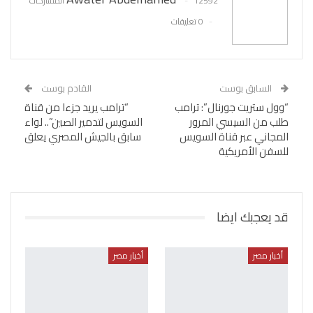
12592 المشاركات
0 تعليقات
السابق بوست
القادم بوست
“وول ستريت جورنال”: ترامب
“ترامب يريد جزءا من قناة
طلب من السيسي المرور
السويس لتدمير الصين”.. لواء
المجاني عبر قناة السويس
سابق بالجيش المصري يعلق
للسفن الأمريكية
قد يعجبك ايضا
أخبار مصر
أخبار مصر