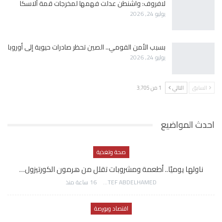
لافروف: واشنطن عدلت فهمها لمخرجات قمة ألاسكا
يوليو 24, 2026
بسبب الأمن القومي.. الصين تحظر صادرات حيوية إلى أوروبا
يوليو 24, 2026
السابق
التالي
1 من 3٬705
احدث المواضيع
صحة وتغذية
ناولها يوميًا.. أطعمة ومشروبات تقلل من هرمون الكورتيزول…
AWATEF ABDELHAMED
16 ساعة منذ
اقتصاد وبورصة