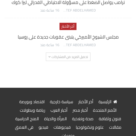
ترامب يواصل الضغط على مسؤولة الاحتياطي الفدرالي ليزا كوك
AWATEF ABDELHAMED
16 ساعة منذ
أخر الأخبار
مجلس الشيوخ الأميركي يتبنى عقوبات جديدة على روسيا
AWATEF ABDELHAMED
16 ساعة منذ
تحميل المزيد من المشاركات
الرئيسية
أخر الأخبار
سياسة خارجية
اقتصاد وبورصة
الأمم المتحدة
أخبار مصر
أخبار العرب
رياضة وبطولات
فنون وثقافة
صحة وتغذية
المرأة والحياة
المنح الدراسية
مقالات
علوم وتكنولوجيا
فيديوهات
فيديو
في العمق
منوعات