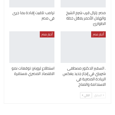
مصر: زلزال قرب شرم الشيخ
ترامب: تلقيت إفادة بما جرى
والهلال الأحمر يفعّل خطة
في مصر
الطوارئ
أخبار مصر
أخبار مصر
. السفير الدكتور مصطفى
استطلاع لرويترز: توقعات نمو
شربيني في إنجاز جديد يعكس
الاقتصاد المصري مستقرة
الريادة المصرية في
الاستدامة والمناخ
السابق
التالي