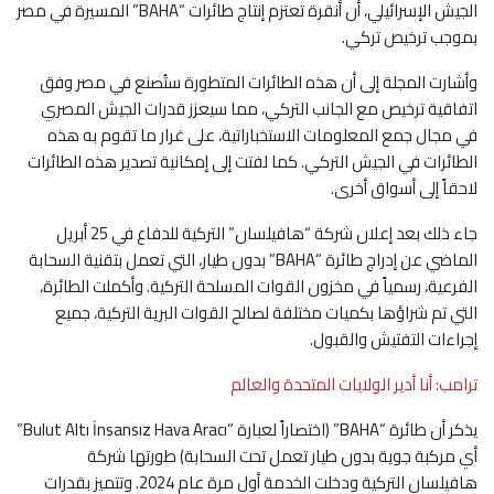
الجيش الإسرائيلي، أن أنقرة تعتزم إنتاج طائرات “BAHA” المسيرة في مصر
بموجب ترخيص تركي.
وأشارت المجلة إلى أن هذه الطائرات المتطورة ستُصنع في مصر وفق
اتفاقية ترخيص مع الجانب التركي، مما سيعزز قدرات الجيش المصري
في مجال جمع المعلومات الاستخباراتية، على غرار ما تقوم به هذه
الطائرات في الجيش التركي. كما لفتت إلى إمكانية تصدير هذه الطائرات
لاحقاً إلى أسواق أخرى.
جاء ذلك بعد إعلان شركة “هافيلسان” التركية للدفاع في 25 أبريل
الماضي عن إدراج طائرة “BAHA” بدون طيار، التي تعمل بتقنية السحابة
الفرعية، رسمياً في مخزون القوات المسلحة التركية. وأكملت الطائرة،
التي تم شراؤها بكميات مختلفة لصالح القوات البرية التركية، جميع
إجراءات التفتيش والقبول.
ترامب: أنا أدير الولايات المتحدة والعالم
يذكر أن طائرة “BAHA” (اختصاراً لعبارة “Bulut Altı İnsansız Hava Aracı”
أي مركبة جوية بدون طيار تعمل تحت السحابة) طورتها شركة
هافيلسان التركية ودخلت الخدمة أول مرة عام 2024. وتتميز بقدرات