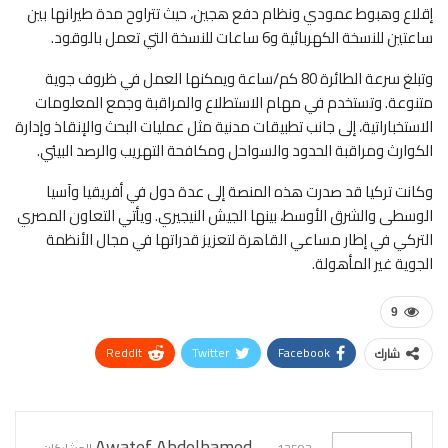
إقلاع وهبوط عمودي ونظام دفع هجين، حيث تتراوح مدة طيرانها بين
ساعتين للنسخة الكهربائية و6 ساعات للنسخة التي تعمل بالوقود.
وتبلغ سرعة الطائرة 80 كم/ساعة ويمكنها العمل في ظروف جوية
متنوعة. وتستخدم في مهام الاستطلاع والمراقبة وجمع المعلومات
الاستخباراتية، إلى جانب تطبيقات مدنية مثل عمليات البحث والإنقاذ وإدارة
الكوارث ومراقبة الحدود والسواحل ومكافحة التهريب والرصد البيئي.
وكانت تركيا قد صدرت هذه المنصة إلى عدة دول في أفريقيا وآسيا
الوسطى والشرق الأوسط، بينها الجيش النيجيري. ويأتي التعاون المصري
التركي في إطار مساعي القاهرة لتعزيز قدراتها في مجال الأنظمة
الجوية غير المأهولة.
9
ReddIt
Twitter
Facebook
شارك
WhatsApp
Pinterest
البريد الإلكتروني
Awatef Abdelhamed