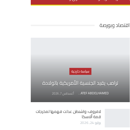
يديو
في العمق
منوعات
اقتصاد وبورصة
سياسة خارجية
ترامب يقيد الجنسية الأمريكية بالولادة
AWATEF ABDELHAMED
أغسطس 7, 2026
لافروف: واشنطن عدلت فهمها لمخرجات
قمة ألاسكا
يوليو 24, 2026