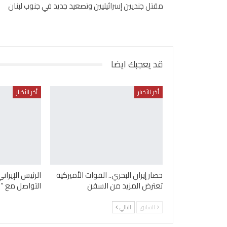
مقتل جنديين إسرائيليين وتصعيد جديد في جنوب لبنان
قد يعجبك ايضا
أخر الأخبار
أخر الأخبار
حصار إيران البحري.. القوات الأميركية
الرئيس الإيرا
تعترض المزيد من السفن
التواصل مع “ا
السابق
التالي