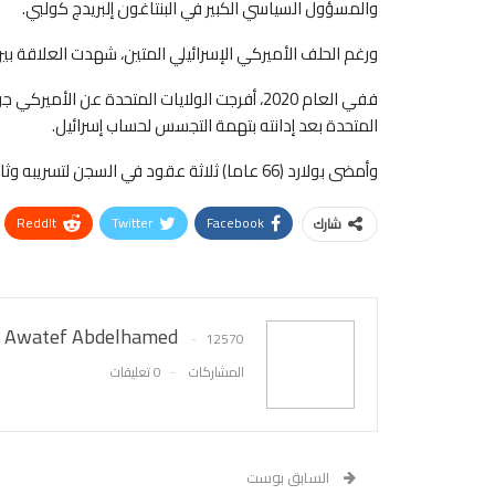
والمسؤول السياسي الكبير في البنتاغون إلبريدج كولبي.
ورغم الحلف الأميركي الإسرائيلي المتين، شهدت العلاقة بي
المتحدة بعد إدانته بتهمة التجسس لحساب إسرائيل.
وأمضى بولارد (66 عاما) ثلاثة عقود في السجن لتسريبه وثائق أميركية سرية إلى الدولة العبرية.
ReddIt
Twitter
Facebook
شارك
Awatef Abdelhamed
12570
المشاركات
0 تعليقات
السابق بوست