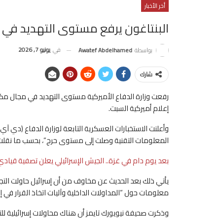
أخر الأخبار
البنتاغون يرفع مستوى التهديد في
في
يونيو 7, 2026
بواسطة
Awatef Abdelhamed
شارك
رفعت وزارة الدفاع الأميركية مستوى التهديد في مجال مك
إعلام أميركية السبت.
وأعلنت الاستخبارات العسكرية التابعة لوزارة الدفاع (دي آي
المعلومات التقنية وصلت إلى مستوى حرج”، بحسب ما نقلت
بعد يوم دام في غزة.. الجيش الإسرائيلي يعلن تصفية قيا
يأتي ذلك بعد الحديث عن مخاوف من أن إسرائيل حاولت ال
معلومات حول “المداولات الداخلية وآليات اتخاذ القرار في 
وذكرت صحيفة نيويورك تايمز أن هناك محاولات إسرائيلية 