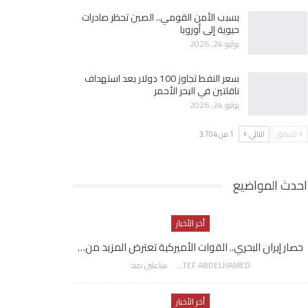
بسبب الأمن القومي.. الصين تحظر صادرات
حيوية إلى أوروبا
يوليو 24, 2026
سعر النفط تجاوز 100 دولار بعد استهداف
ناقلتين في البحر الأحمر
يوليو 24, 2026
السابق
التالي
1 من 3٬704
احدث المواضيع
أخر الأخبار
حصار إيران البحري.. القوات الأميركية تعترض المزيد من…
AWATEF ABDELHAMED
ساعتين منذ
أخر الأخبار