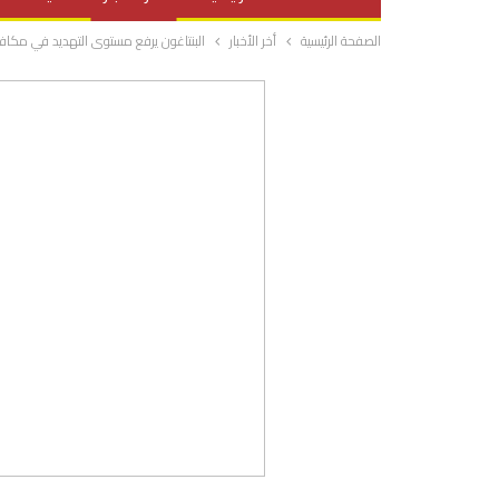
الصفحة الرئيسية
أخر الأخبار
البنتاغون يرفع مستوى التهديد في مكاف
صحة وتغذية
المرأة والحياة