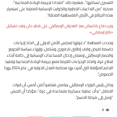
القسري لسكانها”، معتبرة ذلك “امتدادا لجريمة الإبادة الجماعية”،
محذرة “من التداعيات الخطيرة والكوارث الإنسانية المترتبة على استمرار
هذه الجرائم في الأرض الفلسطينية المحتلة”.
وزير دفاع باكستان بعد العدوان الإسرائيلي على قطر: حان وقت تشكيل
«ناتو إسلامي»
وجددت المنظمة “دعوتها لمجلس الأمن الدولي إلى اتخاذ إجراءات
حاسمة لفرض وقف إطلاق نار فوري وشامل، وإنهاء سياسة التجويع
والحصار الإسرائيلي وضمان إدخال المساعدات الإنسانية إلى كافة أنحاء
قطاع غزة، واتخاذ الإجراءات اللازمة لمنع جريمة الإبادة الجماعية وتنفيذ
التدابير المؤقتة التي أمرت بها محكمة العدل الدولية في عام 2024 بهذا
الخصوص”.
وكان رئيس الوزراء الإسرائيلي بنيامين نتنياهو أعلن، أمس، أن قوات
الاحتلال “بدأت عملية عسكرية متصاعدة في غزة”، مؤكدا أن الجيش
“وصل إلى مرحلة الحسم”.
0