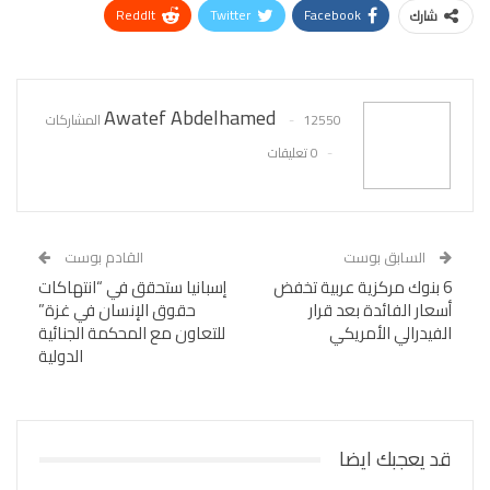
ReddIt
Twitter
Facebook
شارك
WhatsApp
Pinterest
البريد الإلكتروني
Awatef Abdelhamed
12550 المشاركات
0 تعليقات
السابق بوست
القادم بوست
6 بنوك مركزية عربية تخفض
إسبانيا ستحقق في “انتهاكات
أسعار الفائدة بعد قرار
حقوق الإنسان في غزة”
الفيدرالي الأمريكي
للتعاون مع المحكمة الجنائية
الدولية
قد يعجبك ايضا