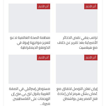
أخر الأخبار
أخر الأخبار
ترامب ينفي نقص الذخائر
منظمة الصحة العالمية تدعو
الأميركية بعد تقرير عن خلاف
لتعزيز مواجهة إيبولا في
مع هيغسيث
الكونغو الديمقراطية
أخر الأخبار
أخر الأخبار
إيران تعلن التوصل لاتفاق مع
مستوطن إسرائيلي في الضفة
عُمان بشأن هرمز لكن إعادة
الغربية يقول لبي بي سي إن
فتح الممر رهن بواشنطن
الهجمات على الفلسطينيين
مبررة…