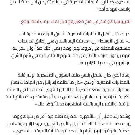
المصري، كما أن التحركات المصرية في سيناء تتم من أجل حفظ الأمن
وليست لتهديد أحد».
تقرير: نتنياهو فكر في فتح معبر رفح قبل لقاء ترمب لكنه تراجع
بدوره، قال وكيل المخابرات المصرية الأسبق اللواء محمد رشاد،
لـ«الشرق الأوسط»، إن «طريقة الإسرائيليين هي إطلاق تصريحات
مستفزة للتغطية على خروقاتهم، ومصر تعي ذلك جيداً، ولن تنجر إليه؛
فهم يريدون صرف الأنظار عن مخالفتهم لاتفاق غزة في شرم الشيخ،
ورغبتهم في عدم الالتزام به».
رشاد الذي كان يشغل رئيس ملف الشؤون العسكرية الإسرائيلية
بالمخابرات المصرية، أوضح: «كل ما تطلقه إسرائيل من اتهامات يعتبر
استمراراً لتشويه سمعة مصر؛ لأنها الحاجز القوي لأطماعها في الضفة
الغربية وغزة وسوريا ولبنان، وهذا ليس جديداً. وستستمر هذه الاتهامات
الزائفة، والتقارير الإسرائيلية المنشورة حديثاً تؤكد ذلك».
وشدد رشاد على أن «الأجهزة المصرية تعلم جيداً أغراض نتنياهو وما
يردده ضد القاهرة؛ لذلك لا تنجر إلى الأرض التي يريد جرها إليها، وتتعامل
بحكمة وقوة وحزم، والأيام تثبت صحة وعقلانية الموقف المصري».