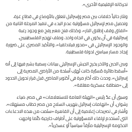
تحركاته الإقليمية الأخرى».
وتثار حالياً خلافات بين مصر وإسرائيل تتعلق بالأوضاع في قطاع غزة،
وتحميل مصر لإسرائيل مسؤولية عدم البدء في تنفيذ المرحلة الثانية من
«اتفاق وقف إطلاق النار»، وكذلك فتح معبر رفح مع وجود رغبة
إسرائيلية في أن يكون في اتجاه واحد، وملف تهجير الفلسطينيين،
والوجود الإسرائيلي في «محور فيلادلفيا»، والتأكيد المصري على ضرورة
إيجاد مسار سياسي لدولة فلسطينية.
وبين الحين والآخر يخرج الجيش الإسرائيلي ببيانات رسمية يشير فيها إلى أنه
«أسقط طائرة مُسيَّرة كانت تُهرّب أسلحة من الأراضي المصرية إلى
إسرائيل»، وحدث ذلك أكثر مرة في أكتوبر الماضي قبل قرار تحويل الحدود
إلى «منطقة عسكرية مغلقة».
وسبق أن عدَّ رئيس «الهيئة العامة للاستعلامات» في مصر، ضياء
رشوان، أن «اتهامات إسرائيل بتهريب السلاح من مصر خطاب مستهلك»،
وأشار في تصريحات إعلامية إلى أن القاهرة «سئمت من هذه الادعاءات
التي تُستخدم لإلقاء المسؤولية على أطراف خارجية كلّما واجهت
الحكومة الإسرائيلية مأزقاً سياسياً أو عسكرياً».