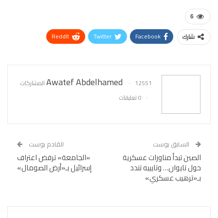
6
ReddIt
Twitter
Facebook
شارك
WhatsApp
Pinterest
البريد الإلكتروني
Awatef Abdelhamed
12551 المشاركات
0 تعليقات
السابق بوست
القادم بوست
الصين تبدأ مناورات عسكرية
«الجامعة» ترفض اعتراف
حول تايوان… وتايبيه تندد
إسرائيل بـ«أرض الصومال»
بـ«ترهيب عسكري»