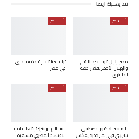
قد يعجبك ايضا
أخبار مصر
أخبار مصر
مصر: زلزال قرب شرم الشيخ
ترامب: تلقيت إفادة بما جرى
والهلال الأحمر يفعّل خطة
في مصر
الطوارئ
أخبار مصر
أخبار مصر
. السفير الدكتور مصطفى
استطلاع لرويترز: توقعات نمو
شربيني في إنجاز جديد يعكس
الاقتصاد المصري مستقرة