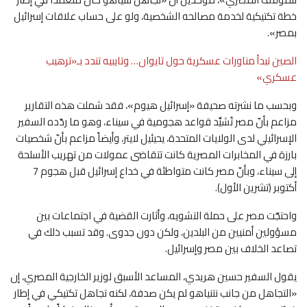
خطة تكتيكية لخدمة مصالحه الشخصية، ولو على حساب علاقات إسرائيل
بمصر».
الصين تبدأ مناورات عسكرية حول تايوان… وتايبيه تندد بـ«ترهيب
عسكري»
وبحسب ما نشرته صحيفة «إسرائيل هيوم»، فقد شملت هذه التقارير
مزاعم بأنّ مصر تُشيِّد قواعد هجومية في سيناء، وهو ما ردّده السفير
الإسرائيلي لدى الولايات المتحدة، يحيئيل لايتر، وأيضاً مزاعم بأنّ شخصيات
بارزة في المخابرات المصرية كانت تتقاضى عمولات من تهريب الأسلحة
إلى سيناء، وبأنّ مصر كانت متواطئة في خداع إسرائيل قبل هجوم 7
أكتوبر (تشرين الأول).
واحتجّت مصر على حملة التشويه، وأثارت القضية في اجتماعات بين
مسؤولين أمنيين من البلدين، ولكن دون جدوى. وقد تسبب ذلك في
تصاعد الخلاف بين مصر وإسرائيل.
يقول السفير حسين هريدي، المساعد الأسبق لوزير الخارجية المصري، إن
«التجاهل من جانب نتنياهو لم يكن صدفة، لكنه تجاهل تكتيكي في إطار