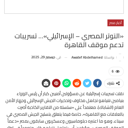
أخبار مصر
«التوتر المصري – الإسرائيلي»… تسريبات
تدعم موقف القاهرة
في
ديسمبر 29, 2025
بواسطة
Awatef Abdelhamed
6
شارك
نقلت تسريبات إسرائيلية عن مسؤولين أمنيين كبار أن رئيس الوزراء
بنيامين نتنياهو تجاهل مخاوف وتحذيرات الجيش الإسرائيلي وجهاز الأمن
العام (الشاباك)، معتمداً على «سلسلة من التقارير الكاذبة أضرت
بالعلاقات مع القاهرة»، خاصة فيما يتعلق بتسليح الجيش المصري في
سيناء، وهو ما اعتبره دبلوماسيون وعسكريون سابقون بمصر «دعماً
للموقف المصري»، مؤكدين أن «تجاهل نتنياهو كان متعمداً في إطار