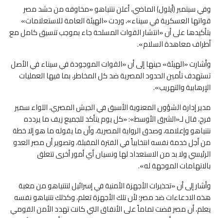
وفي سبتمبر (أيلول) الماضي، أعلن نتنياهو «مخاوفه من حشد مصر
قواتها العسكرية في سيناء»، وردت «الهيئة العامة للاستعلامات»
بتأكيدها على أن «انتشار القوات المسلحة جاء بموجب تنسيق كامل مع
أطراف معاهدة السلام».
وأشارت «الهيئة» حينها إلى أن «القوات الموجودة في سيناء في الأصل
تستهدف تأمين الحدود المصرية ضد كل المخاطر، بما فيها العمليات
الإرهابية والتهريب».
مدير إدارة الشؤون المعنوية الأسبق في الجيش المصري، اللواء سمير
فرج، قال لـ«الشرق الأوسط»: «كل يوم يتأكد للجميع زيف ما يردده
نتنياهو وإعلامه، وصدق الرواية المصرية، وأن ما يقوله ما هو إلا خطة
من أجل خدمة نفسه انتخابياً في الفترة المقبلة، وتصوير أن مصر العدو
الرئيسي ولا بد من الاستعداد لها ونسيان أي أمور أخرى تتعلق
بالاتهامات الموجهة له».
وأشار إلى أن «تحذيرات الأجهزة الأمنية في إسرائيل لنتنياهو من مغبة
هذه الادعاءات ضد مصر؛ لأن تلك الأجهزة تعلم، وكذلك نتنياهو نفسه
يعلم، أن مصر قضت تماماً على الأنفاق التي كانت تهدد الأمن القومي