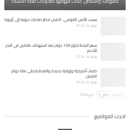
لافروف: واشنطن عدلت فهمها لمخرجات قمة ألاسكا
بسبب الأمن القومي.. الصين تحظر صادرات حيوية إلى أوروبا
يوليو 24, 2026
سعر النفط تجاوز 100 دولار بعد استهداف ناقلتين في البحر
الأحمر
يوليو 24, 2026
ضربات أميركية وإيرانية جديدة والنفط يتخطى مئة دولار
للبرميل
يوليو 24, 2026
السابق
التالي
1 من 3٬704
احدث المواضيع