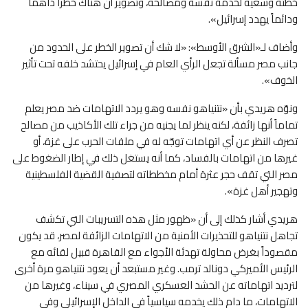
خطته وسعيه لخدمة نفسه ومصالحه، وتصوير أن هناك خطراً داهماً
ودائماً يهدد إسرائيل».
وأضاف لـ«الشرق الأوسط»: «لا شك أن تصوير الخطر على الحدود من
جانب مصر مسألة تجعل الرأي العام في إسرائيل يحتشد خلفه تحت تأثير
الخوف».
ونوّه هريدي بأن «نتنياهو نفسه وهو يردد الاتهامات ضد مصر يعلم
تماماً أنها زائفة، لكنه ينظر لما يجنيه من جراء تلك الأكاذيب من مصالح
تصرف النظر عن أي اتهامات توجّه له في ملفات الحرب على غزة، أو
غيرها من اتهامات بالفساد، كما أنه يستغل ذلك في إطار الضغوط على
مصر التي تقف حجر عثرة أمام مخططاته لتصفية القضية الفلسطينية
وتهجير أهل غزة».
هريدي أشار كذلك إلى أن «ظهور مثل هذه التسريبات التي تكشف
تجاهل نتنياهو للتحذيرات الأمنية من الاتهامات الزائفة لمصر، قد يكون
مقصوداً بغرض محاولة تهدئة الأجواء مع القاهرة قبيل لقائه مع
الرئيس الأميركي دونالد ترمب. وغير مستبعد أن يعود نتنياهو مرة أخرى
لترديد اتهاماته عن الحشد العسكري المصري في سيناء، وغيرها من
الاتهامات، ما دام ذلك يخدمه سياسياً في الداخل الإسرائيلي وفي