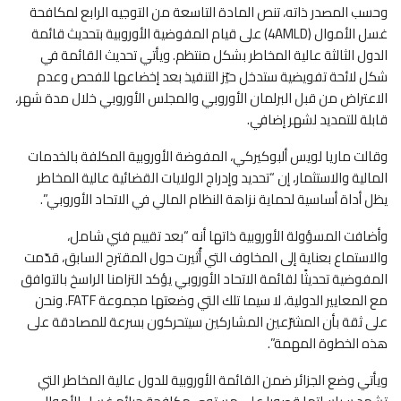
وحسب المصدر ذاته، تنص المادة التاسعة من التوجيه الرابع لمكافحة
غسل الأموال (4AMLD) على قيام المفوضية الأوروبية بتحديث قائمة
الدول الثالثة عالية المخاطر بشكل منتظم. ويأتي تحديث القائمة في
شكل لائحة تفويضية ستدخل حيّز التنفيذ بعد إخضاعها للفحص وعدم
الاعتراض من قبل البرلمان الأوروبي والمجلس الأوروبي خلال مدة شهر،
قابلة للتمديد لشهر إضافي.
وقالت ماريا لويس ألبوكيركي، المفوضة الأوروبية المكلفة بالخدمات
المالية والاستثمار، إن “تحديد وإدراج الولايات القضائية عالية المخاطر
يظل أداة أساسية لحماية نزاهة النظام المالي في الاتحاد الأوروبي”.
وأضافت المسؤولة الأوروبية ذاتها أنه “بعد تقييم فني شامل،
والاستماع بعناية إلى المخاوف التي أُثيرت حول المقترح السابق، قدّمت
المفوضية تحديثًا لقائمة الاتحاد الأوروبي يؤكد التزامنا الراسخ بالتوافق
مع المعايير الدولية، لا سيما تلك التي وضعتها مجموعة FATF. ونحن
على ثقة بأن المشرّعين المشاركين سيتحركون بسرعة للمصادقة على
هذه الخطوة المهمة”.
ويأتي وضع الجزائر ضمن القائمة الأوروبية للدول عالية المخاطر التي