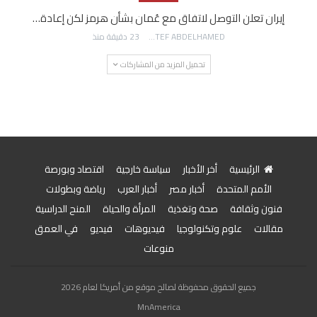
إيران تعلن التوصل لاتفاق مع عُمان بشأن هرمز لكن إعادة…
AWATEF ABDELHAMED
23 دقيقة منذ
تحميل المزيد من المشاركات
الرئيسية
أخر الأخبار
سياسة خارجية
اقتصاد وبورصة
الأمم المتحدة
أخبار مصر
أخبار العرب
رياضة وبطولات
فنون وثقافة
صحة وتغذية
المرأة والحياة
المنح الدراسية
مقالات
علوم وتكنولوجيا
فيديوهات
فيديو
في العمق
منوعات
جميع الحقوق محفوظة لصالح موقع من أمريكا لعام 2026
MnAmerica