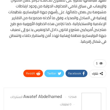
تشهد سياساتها قصورا على مستوى مكافحة جرائم غسل الأموال
والإرهاب، في سياق تنامي المخاوف الدولية من وجود ارتباطات
مشبوهة بين بعض حلفائها، على رأسهم جبهة البوليساريو، بتنظيمات
إرهابية في الساحل والصحراء، وفق ما أكدته مجموعة من التقارير
الإعلامية والاستخباراتية. كما تتزامن هذه الخطوة الأوروبية مع طرح
مشرعين أمريكيين مشروع قانون داخل الكونغرس يدعو إلى تصنيف
جبهة البوليساريو منظمة إرهابية تهدد أمن واستقرار حلفاء واشنطن
في شمال إفريقيا.
1
ReddIt
Twitter
Facebook
شارك
WhatsApp
Pinterest
البريد الإلكتروني
Awatef Abdelhamed
12548 المشاركات
0 تعليقات