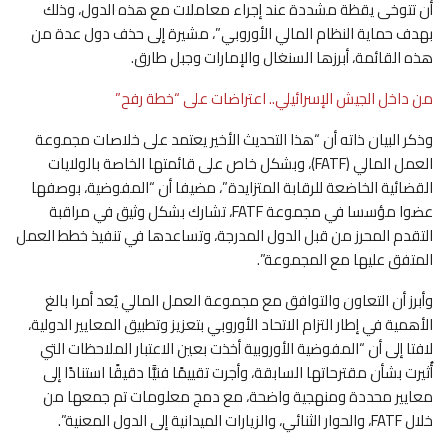
أن تتوخى يقظة مشددة عند إجراء معاملات مع هذه الدول، وذلك
بهدف حماية النظام المالي الأوروبي”، مشيرة إلى حذف دول عدة من
هذه القائمة، أبرزها السنغال والإمارات وجبل طارق.
من داخل الجيش الإسرائيلي.. اعتراضات على “خطة رفح”
وذكر البيان ذاته أن “هذا التحديث الأخير يعتمد على خلاصات مجموعة
العمل المالي (FATF)، وبشكل خاص على قائمتها الخاصة بالولايات
القضائية الخاضعة للرقابة المتزايدة”، مضيفا أن “المفوضية، بوصفها
عضوا مؤسسا في مجموعة FATF، تشارك بشكل وثيق في مراقبة
التقدم المحرز من قبل الدول المدرجة، وتساعدها في تنفيذ خطط العمل
المتفق عليها مع المجموعة”.
وأبرز أن التعاون والتوافق مع مجموعة العمل المالي يُعد أمرا بالغ
الأهمية في إطار التزام الاتحاد الأوروبي بتعزيز وتطبيق المعايير الدولية،
لافتا إلى أن “المفوضية الأوروبية أخذت بعين الاعتبار الملاحظات التي
أُثيرت بشأن مقترحاتها السابقة، وأجرت تقييمًا فنيًّا دقيقًا استنادًا إلى
معايير محددة ومنهجية واضحة، مع دمج معلومات تم جمعها من
خلال FATF، والحوار الثنائي، والزيارات الميدانية إلى الدول المعنية”.