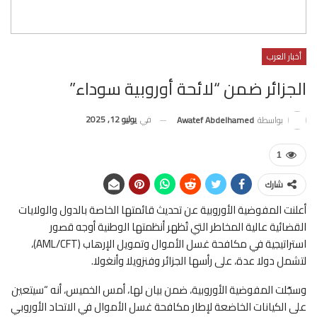
أخبار العرب
الجزائر ضمن “لائحة أوروبية سوداء”
في
يوليو 12, 2025
بواسطة
Awatef Abdelhamed
1
شارك
أعلنت المفوضية الأوروبية عن تحديث قائمتها الخاصة بالدول والولايات
القضائية عالية المخاطر التي تُظهر أنظمتها الوطنية أوجه قصور
استراتيجية في مكافحة غسل الأموال وتمويل الإرهاب (AML/CFT)،
لتشمل دولا عدة، على رأسها الجزائر وفنزويلا وأنغولا.
وسجّلت المفوضية الأوروبية، ضمن بيان لها، أمس الخميس، أنه “سيتعين
على الكيانات الخاضعة لإطار مكافحة غسل الأموال في الاتحاد الأوروبي