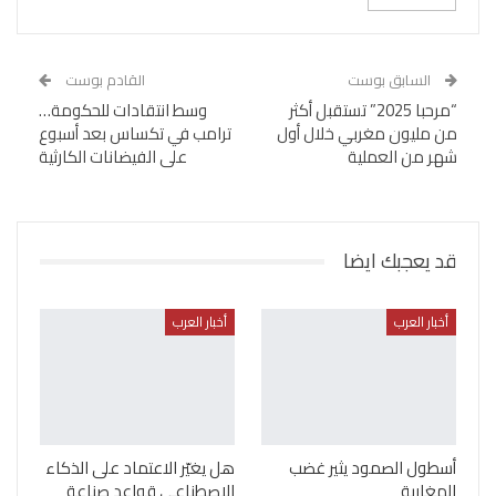
السابق بوست
القادم بوست
“مرحبا 2025” تستقبل أكثر
وسط انتقادات للحكومة…
من مليون مغربي خلال أول
ترامب في تكساس بعد أسبوع
شهر من العملية
على الفيضانات الكارثية
قد يعجبك ايضا
أخبار العرب
أخبار العرب
أسطول الصمود يثير غضب
هل يغيّر الاعتماد على الذكاء
المغاربة
الاصطناعي قواعد صناعة