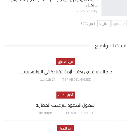
للبرميل
يوليو 24, 2026
السابق
التالي
1 من 3٬704
احدث المواضيع
في العمق
د. ماك شرقاوي يكتب : أزمة القيادة في البوليساريو..…
AWATEF ABDELHAMED
24 ثانية منذ
أخبار العرب
أسطول الصمود يثير غضب المغاربة
AWATEF ABDELHAMED
11 دقيقة منذ
أخر الأخبار