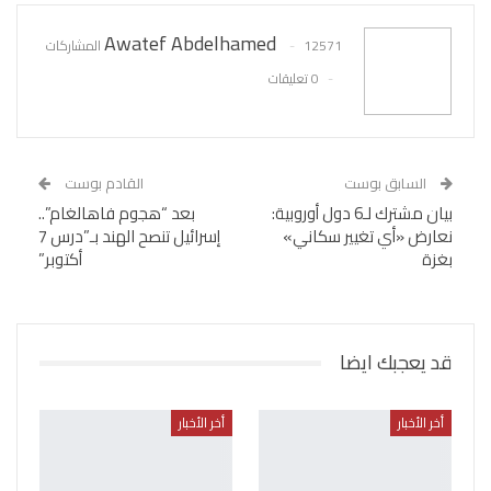
Awatef Abdelhamed
12571 المشاركات
0 تعليقات
السابق بوست
القادم بوست
بيان مشترك لـ6 دول أوروبية:
بعد “هجوم فاهالغام”..
نعارض «أي تغيير سكاني»
إسرائيل تنصح الهند بـ”درس 7
بغزة
أكتوبر”
قد يعجبك ايضا
أخر الأخبار
أخر الأخبار