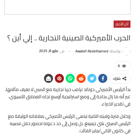
أخر الأخبار
الحرب الأميركية الصينية التجارية .. إلي أين ؟
في
مايو 8, 2025
بواسطة
Awatef Abdelhamed
0
شارك
بدأ الرئيس الأميركي دونالد ترامب حربا تجارية مع الصين لا تعرف مآلاتها،
غير أنه ما زال بحاجة إلى وضع استراتيجية أوسع تجاه العملاق الآسيوي،
في تقدير الخبراء.
وخلال فترة ولايته الثانية تباهى الرئيس الأميركي بعلاقاته الوثيقة مع
الرئيس الصيني شي جينبينغ، بل وصل إلى حد دعوته لحضور حفل تنصيبه
في كانون الثاني/يناير الفائت.