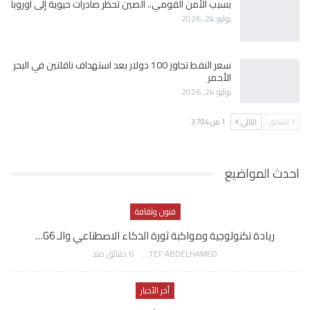
بسبب الأمن القومي.. الصين تحظر صادرات حيوية إلى أوروبا
يوليو 24, 2026
سعر النفط تجاوز 100 دولار بعد استهداف ناقلتين في البحر
الأحمر
يوليو 24, 2026
السابق
التالي
1 من 3٬704
احدث المواضيع
فنون وثقافة
ريادة تكنولوجية ومواكبة ثورة الذكاء الاصطناعي والـ G6…
AWATEF ABDELHAMED
6 دقائق منذ
أخر الأخبار