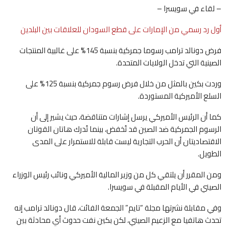
– لقاء في سويسرا –
أول رد رسمي من الإمارات على قطع السودان للعلاقات بين البلدين
فرض دونالد ترامب رسوما جمركية بنسبة 145% على غالبية المنتجات
الصينية التي تدخل الولايات المتحدة.
وردت بكين بالمثل من خلال فرض رسوم جمركية بنسبة 125% على
السلع الأميركية المستوردة.
كما أن الرئيس الأميركي يرسل إشارات متناقضة، حيث يشير إلى أن
الرسوم الجمركية ضد الصين قد تُخفض، بينما تُدرك هاتان القوتان
الاقتصاديتان أن الحرب التجارية ليست قابلة للاستمرار على المدى
الطويل.
ومن المقرر أن يلتقي كل من وزير المالية الأميركي ونائب رئيس الوزراء
الصيني في الأيام المقبلة في سويسرا.
وفي مقابلة نشرتها مجلة “تايم” الجمعة الفائت، قال دونالد ترامب إنه
تحدث هاتفيا مع الزعيم الصيني، لكن بكين نفت حدوث أي محادثة بين