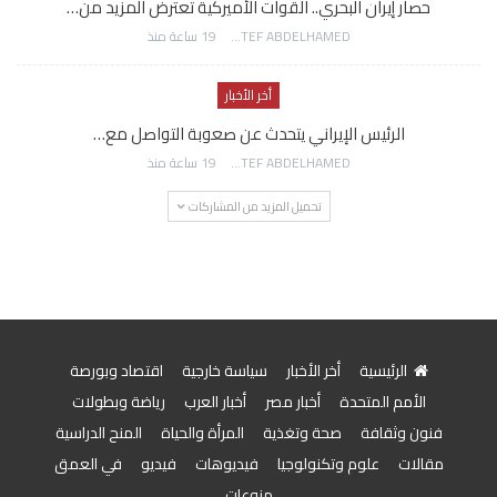
حصار إيران البحري.. القوات الأميركية تعترض المزيد من…
AWATEF ABDELHAMED
19 ساعة منذ
أخر الأخبار
الرئيس الإيراني يتحدث عن صعوبة التواصل مع…
AWATEF ABDELHAMED
19 ساعة منذ
تحميل المزيد من المشاركات
الرئيسية
أخر الأخبار
سياسة خارجية
اقتصاد وبورصة
الأمم المتحدة
أخبار مصر
أخبار العرب
رياضة وبطولات
فنون وثقافة
صحة وتغذية
المرأة والحياة
المنح الدراسية
مقالات
علوم وتكنولوجيا
فيديوهات
فيديو
في العمق
منوعات