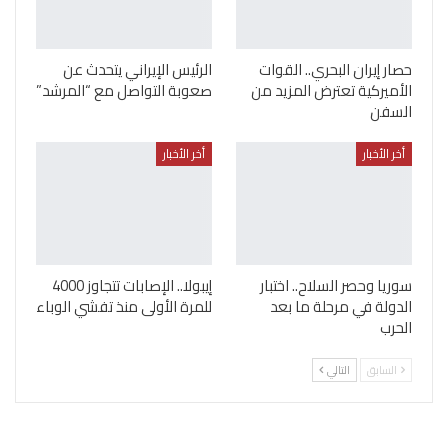
حصار إيران البحري.. القوات
الرئيس الإيراني يتحدث عن
الأميركية تعترض المزيد من
صعوبة التواصل مع “المرشد”
السفن
أخر الأخبار
أخر الأخبار
سوريا وحصر السلاح.. اختبار
إيبولا.. الإصابات تتجاوز 4000
الدولة في مرحلة ما بعد
للمرة الأولى منذ تفشي الوباء
الحرب
السابق
التالي