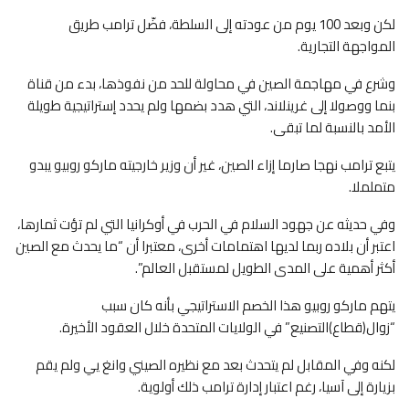
لكن وبعد 100 يوم من عودته إلى السلطة، فضّل ترامب طريق
المواجهة التجارية.
وشرع في مهاجمة الصين في محاولة للحد من نفوذها، بدء من قناة
بنما ووصولا إلى غرينلاند، التي هدد بضمها ولم يحدد إستراتيجية طويلة
الأمد بالنسبة لما تبقى.
يتبع ترامب نهجا صارما إزاء الصين، غير أن وزير خارجيته ماركو روبيو يبدو
متململا.
وفي حديثه عن جهود السلام في الحرب في أوكرانيا التي لم تؤت ثمارها،
اعتبر أن بلاده ربما لديها اهتمامات أخرى، معتبرا أن “ما يحدث مع الصين
أكثر أهمية على المدى الطويل لمستقبل العالم”.
يتهم ماركو روبيو هذا الخصم الاستراتيجي بأنه كان سبب
“زوال(قطاع)التصنيع” في الولايات المتحدة خلال العقود الأخيرة.
لكنه وفي المقابل لم يتحدث بعد مع نظيره الصيني وانغ يي ولم يقم
بزيارة إلى آسيا، رغم اعتبار إدارة ترامب ذلك أولوية.