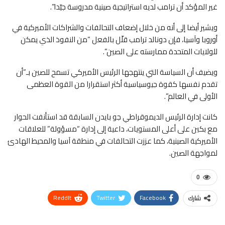
غير المؤكد أن ترامب لديه استراتيجية صينية مدروسة جيّدا”.
ويشير أيضا إلى أنه من خلال إضعاف التحالفات والشراكات الأميركية في
أوروبا وآسيا، فإن دونالد ترامب قلّل بالفعل “من النفوذ الذي يمكن
للولايات المتحدة ممارسته على الصين”.
ويضيف أن السياسة التي ينتهجها الرئيس الأميركي تسمح للصين بـ”أن
تقدم نفسها كقوة جيوسياسية أكثر استقرارا من القوة العظمى
الأولى في العالم”.
كانت إدارة الرئيس الديموقراطي جو بايدن السابقة قد استأنفت الحوار
مع بكين على أعلى المستويات، داعية إلى إدارة “مسؤولة” للعلاقات
الأميركية الصينية، كما عززت التحالفات في منطقة آسيا والمحيط الهادئ
لمواجهة الصين.
0
ReddIt
Twitter
Facebook
شارك
WhatsApp
Pinterest
البريد الإلكتروني