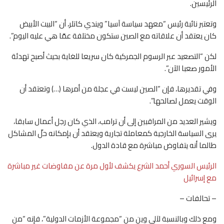
الرئيسين.
وتعتبر نائبة رئيس “معهد سياسة آسيا” ويندي كاتلر، أن “البيت الأبيض
كان يعتقد أن علاقاته مع الصين ستكون مختلفة عمّا هي عليه اليوم”.
لكن “التصعيد عبر الرسوم الجمركية كان سريعا للغاية بحيث أصبح تهدئة
الأمور صعبا الآن”.
وفي تقديرها، فإن “الصين ليست في عجلة من أمرها (…) وتعتقد أن
الوقت يعمل لصالحها”.
ويشير العديد من المراقبين إلى أن ترامب، الذي كان رجل أعمال سابقا،
يرى السياسة الخارجية كمعاملة تجارية ويعتقد أن بإمكانه حلّ المشاكل
طالما أنه يتفاوض مباشرة مع قادة الدول.
الرئيس السوري أحمد الشرع يكشف لأول مرة عن مفاوضات غير مباشرة
مع إسرائيل
– تحالفات –
ومع ذلك وبالنسبة لآلي وين من “مجموعة الأزمات الدولية”، فإنه “من