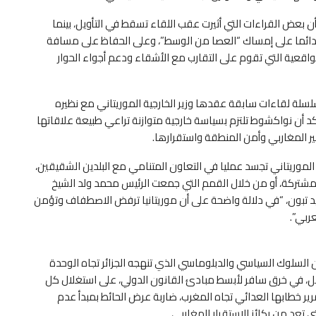
ن بعض القراءات التي أثيرت عقب اللقاء تسقط في التأويل، بينما
صا دائما على إمساك “العصا من الوسط”، وعلى الحفاظ على مسافة
قعية التي تقوم على التقارب مع الأشقاء ودعم أجواء الحوار
لسلة لقاءات سابقة عقدها وزير الخارجية الموريتاني مع نظيره
د أن نواكشوط تلتزم بسياسة خارجية متوازنة تراعي طبيعة علاقاتها
ير المغاربي وأمن المنطقة واستقرارها.
ه الموريتاني تجسد عمليا في التعاون المتنامي مع البلدين الشقيقين،
المشتركة، أو من خلال القمم التي جمعت الرئيس محمد ولد الشيخ
 تبون، “في دلالة واضحة على أن موريتانيا ترفض الاصطفاف وتؤمن
ربي”.
 السلوك السياسي والدبلوماسي الذي تنهجه الجزائر تجاه الوحدة
 تعمل، في خرق سافر لأبسط مبادئ القانون الدولي، على استغلال كل
ير خطابها العدائي تجاه المغرب، ضاربة عرض الحائط بمبدأ عدم
 تعد من ركائز الاستقرار المغاربي.