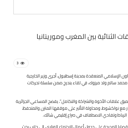
ت الثنائية بين المغرب وموريتانيا
3
ية منظمة التعاون الإسلامي المنعقدة بمدينة إسطنبول، أجرى وزير الخارجية
ي، محمد سالم ولد مرزوك، في لقاء يندرج ضمن سلسلة تحركات
تعميق علاقات الأخوة والشراكة والتكامل”، يفضح المساعي الجزائرية
ار مع نواكشوط، ومحاولة التأثير على موقفها المتزن والمتحفظ،
ع الرباط وتفادي الاصطفاف في صراع إقليمي شائك.
لقضايا المدرجة على جدول أعمال الاجتماع الوزاري، إلى جانب بحث