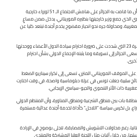
وأضاف بوشاكوك، في تصريح لجريدة هسبريس الإلكترونية، أن ما قامت به الجزائر على هامش الاجتماع الـ 51 لوزراء خارجية
ي الذي جمع وزير خارجيتها بنظيره الموريتاني، يدخل ضمن مساعٍ
غربية، ومحاولة جره نحو انحياز مفضوح يخدم أجندة تبتعد كليا عن
وذكر أن بيان المنظمة الإسلامية كان واضحا من خلال الفقرة 23 التي شددت على ضرورة احترام سيادة الدول الأعضاء ووحدتها
عى الجزائر إلى تسويقه وما يثبته الإجماع الدولي بشأن احترام
أخرى.
ير على الموقف الموريتاني المتزن، تسعى إلى تكرار سيناريو الضغط
تائج سلبية جعلت تونس في عزلة دبلوماسية واضحة، في وقت اختارت
مغربية ذات الأثر التنموي والجيو-سياسي الإيجابي.
نطقة بات بين منطق الشرعية ومنطق المناورة، وأن المنتظم الدولي
لنزاع، بل تكرس سياسة “اللاحل” كأداة لخدمة أجندة عدائية مستمرة
تانيا، رغم محاولات التشويش والمضايقة، تتجلى بوضوح في الإرادة
ها، من خلال آليات مثل اللجنة العليا المشتركة والمنتدى