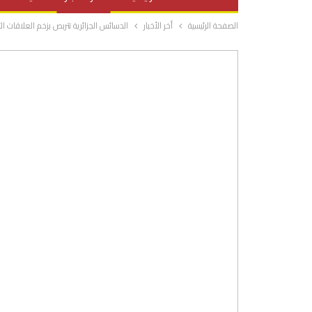
الصفحة الرئيسية
أخر الأخبار
الدسائس الجزائرية تتربص بزخم العلاقات الثن
صحة وتغذية
المرأة والحياة