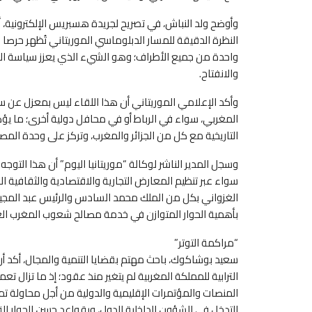
وأوضح ولد النباش، في تصريح لجريدة هسبريس الإلكترونية، أ
النظرة الدقيقة للمسار الدبلوماسي الموريتاني تُظهر حر
واحدة من جميع الأطراف؛ وهو الشيء الذي يعزز سياسة الوا
والانفتاح.
وأكد الإعلامي الموريتاني أن هذا اللقاء ليس بمعزل عن س
المغربي، سواء في الرباط أو في محافل دولية أخرى؛ ما يؤك
التاريخية مع كل من الجزائر والمغرب، وتركز على وحدة المص
وسجل المدير الناشر لوكالة “موريتانيا اليوم” أن هذا التوج
سواء عبر تنظيم المعارض التجارية والاقتصادية والثقافية 
الغزواني بكل من الملك محمد السادس والرئيس عبد المجيد
بأهمية الحوار المتوازن في خدمة مصالح شعوب المغرب الع
“مراكمة التوتر”
سعيد بوشاكوك، باحث مهتم بقضايا التنمية والمجال، أكد أن
الترابية للمملكة المغربية لم يتغير منذ عقود؛ إذ ما تزال
المنصات والمؤتمرات الإقليمية والدولية من أجل محاولة تمر
التدخل في الشؤون الداخلية للدول، وبقواعد حسن الجوار التي