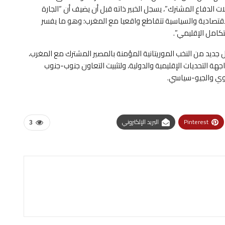
ت الدفاع المشترك”، يسجل الخبير ذاته قبل أن يضيف أن “الجارة
الاقتصادية والسياسية تتقاطع واقعيا مع المغرب؛ وهو ما يفسر
تكامل الإقليمي”.
جديد من النخب الموريتانية المؤمنة بالمصير المشترك مع المغرب،
هة التحديات الإقليمية والدولية، ولتثبيت التعاون جنوب-جنوب
موي والجيو-سياسي.
Pinterest
البريد الإلكتروني
3