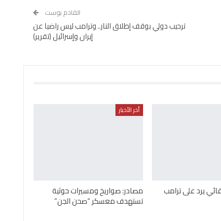
القادم بوست
ترحيب دولي بوقف إطلاق النار.. وترامب ليس راضيا عن
إيران وإسرائيل (تقرير)
أخر الأخبار
بقائي يرد على ترامب
مصادر: صواريخ ومسيرات حوثية
تستهدف معسكر “صحن الجن”