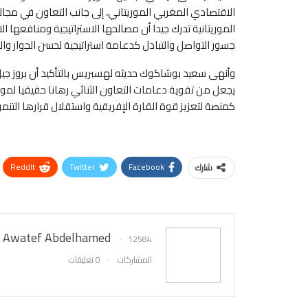
الاقتصادي المغربي الموريتاني، إلى جانب التعاون في مجالا
الموريتانية تدرك جيدا أن مصالحها الاستراتيجية ومنافعها 
جسور التواصل والتبادل كدعامة استراتيجية لحسن الجوار وال
وأنهى سعيد بوشاكوك حديثه لهسبريس بالتأكيد أن بروز جيل 
يجعل من تقوية دعامات التعاون الثنائي رهانا حقيقيا لمواج
كمنصة لتعزيز قوة القارة الإفريقية واستقلال قرارها التن
ReddIt
Twitter
Facebook
شارك
Awatef Abdelhamed
12584
المشاركات
0 تعليقات