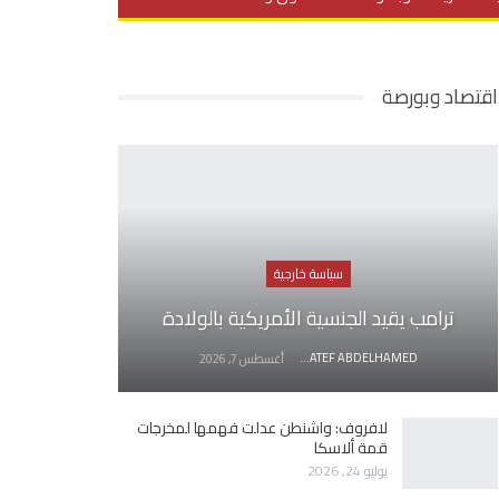
يديو
في العمق
منوعات
اقتصاد وبورصة
سياسة خارجية
ترامب يقيد الجنسية الأمريكية بالولادة
AWATEF ABDELHAMED
أغسطس 7, 2026
لافروف: واشنطن عدلت فهمها لمخرجات
قمة ألاسكا
يوليو 24, 2026