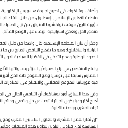
منظمة التعاون الإسلامي بإسطنبول، من خلال اللقاء الجانب
دؤوبة لتليين موقف نواكشوط المتوازن من نزاع الصحراء الم
منطق الحل وتغذي استراتيجية الإبقاء على الوضع القائم.
الترابية واستقلالها؛ وهو ما يفضح التناقض الصارخ بين ما تس
الحدود الوطنية وعدم التدخل في القضايا السيادية للدول ال
واعتبر المتخصص في نزاع الصحراءأن الجزائر بمحاولاتها التأث
الممارس سابقا على تونس؛ وهو النموذج ذاته الذي أفرز ن
فيه موريتانيا التموقع العقلاني والانفتاح على المبادرات ال
وفي هذا السياق، أورد بوشاكوك أن التنافس الحالي في الم
أصبح أكثر وعيا بكون الجزائر لا تبحث عن حل واقعي ودائم ل
تجاه المغرب ووحدته الترابية.
“إن ثمار العمل المشترك والتعاون البناء بين المغرب وموري
السياسية لدى قيادتي البلدين لتطوير هذه العلاقات ومأسست