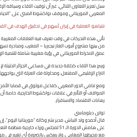
سبل تعزيز التعاون الثنائي، غير أن توقيت اللقاء وسياقه الإ
المغربي الموريتاني وموقف نواكشوط المبني على “الحياد ا
نتنياهو: العملية في إيران تُسهم في تحقيق الهدف في الق
تأتي هذه التحركات في وقت تعرف فيه العلاقات المغربية الم
من بينها مشروع أنبوب الغاز نيجيريا – المغرب، ومبادرة
عمق الانخراط الموريتاني في رؤية مغربية شاملة للتنمية الإ
ويبرز هذا اللقاء كحلقة جديدة في مساعي الجزائر الحثيثة ل
النزاع الإقليمي المفتعل، ومحاولة فك العزلة التي يواجهها 
ومع تنامي الدور المغربي كفاعل موثوق في قضايا الأمن وا
المواقف أو التأثير في علاقات نواكشوط الخارجية، خاصة أن 
رهانات الاقتصاد والاستقرار.
توازن دبلوماسي
قال أحمدو ولد النباش، مدير نشر وكالة “موريتانيا اليوم”، إن
على هامش الدورة الـ 51 لمجلس وزراء خارج
مع محيطها المغاربي، ولا يعكس بالضرورة أي تغيير في موق