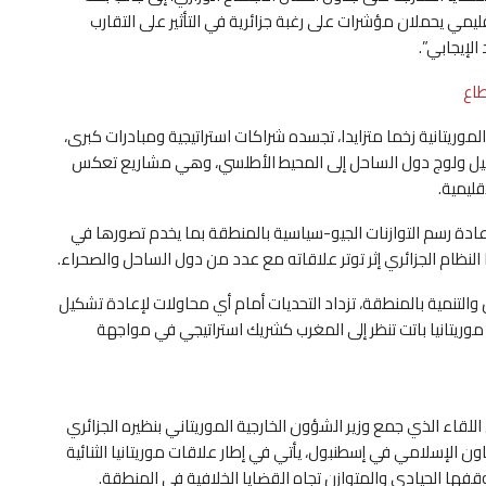
قليمي يحملان مؤشرات على رغبة جزائرية في التأثير على التقارب
لإيجابي”.
طاع
وريتانية زخما متزايدا، تجسده شراكات استراتيجية ومبادرات كبرى،
 تسهيل ولوج دول الساحل إلى المحيط الأطلسي، وهي مشاريع تعكس
قليمية.
إعادة رسم التوازنات الجيو-سياسية بالمنطقة بما يخدم تصورها في
النظام الجزائري إثر توتر علاقاته مع عدد من دول الساحل والصحراء.
لتنمية بالمنطقة، تزداد التحديات أمام أي محاولات لإعادة تشكيل
موريتانيا باتت تنظر إلى المغرب كشريك استراتيجي في مواجهة
 اللقاء الذي جمع وزير الشؤون الخارجية الموريتاني بنظيره الجزائري
ية منظمة التعاون الإسلامي في إسطنبول، يأتي في إطار علاقات موريتانيا الثنائية
فها الحيادي والمتوازن تجاه القضايا الخلافية في المنطقة.