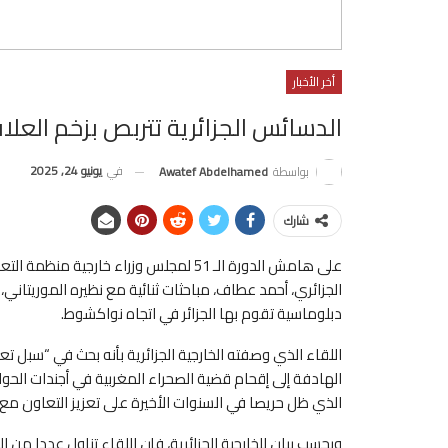
أخر الأخبار
الدسائس الجزائرية تتربص بزخم العلاقا
في
يونيو 24, 2025
بواسطة
Awatef Abdelhamed
شارك
على هامش الدورة الـ 51 لمجلس وزراء خارج
الجزائري، أحمد عطاف، مباحثات ثنائية مع نظيره الموريتان
دبلوماسية تقوم بها الجزائر في اتجاه نواكشوط.
اللقاء الذي وصفته الخارجية الجزائرية بأنه بحث في “سبل 
الهادفة إلى إقحام قضية الصحراء المغربية في أجندات الحو
الذي ظل حريصا في السنوات الأخيرة على تعزيز التعاون م
وبحسب بيان للخارجية الجزائرية، فإن اللقاء تناول عددا من ا