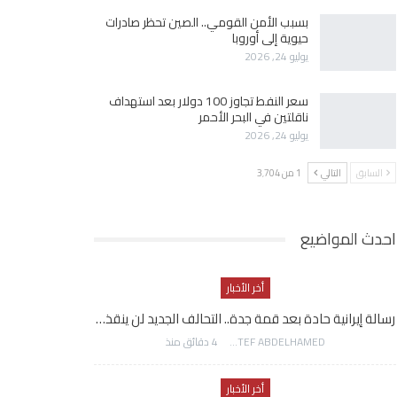
بسبب الأمن القومي.. الصين تحظر صادرات
حيوية إلى أوروبا
يوليو 24, 2026
سعر النفط تجاوز 100 دولار بعد استهداف
ناقلتين في البحر الأحمر
يوليو 24, 2026
السابق
التالي
1 من 3٬704
احدث المواضيع
أخر الأخبار
رسالة إيرانية حادة بعد قمة جدة.. التحالف الجديد لن ينقذ…
AWATEF ABDELHAMED
4 دقائق منذ
أخر الأخبار