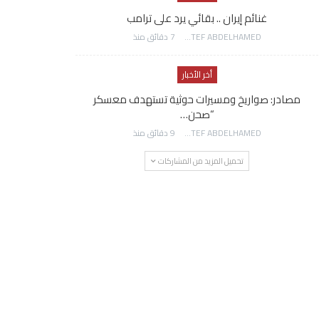
غنائم إيران .. بقائي يرد على ترامب
AWATEF ABDELHAMED
7 دقائق منذ
أخر الأخبار
مصادر: صواريخ ومسيرات حوثية تستهدف معسكر
“صحن…
AWATEF ABDELHAMED
9 دقائق منذ
تحميل المزيد من المشاركات