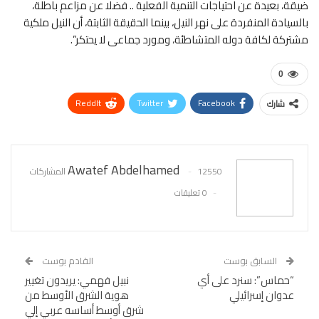
ضيقة، بعيدة عن احتياجات التنمية الفعلية .. فضلا عن مزاعم باطلة،
بالسيادة المنفردة على نهر النيل، بينما الحقيقة الثابتة، أن النيل ملكية
مشتركة لكافة دوله المتشاطئة، ومورد جماعى لا يحتكر”.
0
ReddIt
Twitter
Facebook
شارك
WhatsApp
Pinterest
البريد الإلكتروني
Awatef Abdelhamed
12550 المشاركات
0 تعليقات
السابق بوست
القادم بوست
“حماس”: سنرد على أي
نبيل فهمي: يريدون تغيير
عدوان إسرائيلي
هوية الشرق الأوسط من
شرق أوسط أساسه عربي إلي