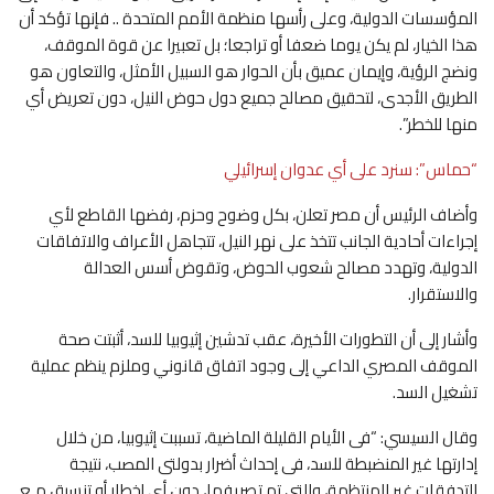
المؤسسات الدولية، وعلى رأسها منظمة الأمم المتحدة .. فإنها تؤكد أن
هذا الخيار، لم يكن يوما ضعفا أو تراجعا؛ بل تعبيرا عن قوة الموقف،
ونضج الرؤية، وإيمان عميق بأن الحوار هو السبيل الأمثل، والتعاون هو
الطريق الأجدى، لتحقيق مصالح جميع دول حوض النيل، دون تعريض أي
منها للخطر”.
“حماس”: سنرد على أي عدوان إسرائيلي
وأضاف الرئيس أن مصر تعلن، بكل وضوح وحزم، رفضها القاطع لأي
إجراءات أحادية الجانب تتخذ على نهر النيل، تتجاهل الأعراف والاتفاقات
الدولية، وتهدد مصالح شعوب الحوض، وتقوض أسس العدالة
والاستقرار.
وأشار إلى أن التطورات الأخيرة، عقب تدشين إثيوبيا للسد، أثبتت صحة
الموقف المصري الداعي إلى وجود اتفاق قانوني وملزم ينظم عملية
تشغيل السد.
وقال السيسي: “فى الأيام القليلة الماضية، تسببت إثيوبيا، من خلال
إدارتها غير المنضبطة للسد، فى إحداث أضرار بدولتى المصب، نتيجة
التدفقات غير المنتظمة، والتي تم تصريفها، دون أى إخطار أو تنسيق مـع