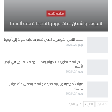
سياسة خارجية
لافروف: واشنطن عدلت فهمها لمخرجات قمة ألاسكا
بسبب الأمن القومي.. الصين تحظر صادرات حيوية إلى أوروبا
يوليو 24, 2026
سعر النفط تجاوز 100 دولار بعد استهداف ناقلتين في البحر
الأحمر
يوليو 24, 2026
ضربات أميركية وإيرانية جديدة والنفط يتخطى مئة دولار
للبرميل
يوليو 24, 2026
السابق
التالي
1 من 3٬704