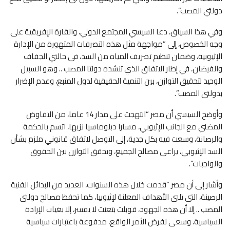
دولتي المصب”.
وفي هذا السياق، دعا السيسي المجتمع الدولي، والقارة الإفريقية على
وجه الخصوص، إلى “مواجهة مثل هذه التصرفات المتهورة من الإدارة
الإثيوبية، وضمان تنظيم تصريف المياه من السد، فى حالتي الجفاف
والفيضان، في إطار الاتفاق الذي تنشده دولتا المصب .. وهو السبيل
الوحيد لتحقيق التوازن، بين التنمية الحقيقية لدول المنبع، وعدم الإضرار
بدولتى المصب”.
وأوضح السيسي أن مصر “انتهجت على مدار 14 عاما، من التفاوض
المضني مع الجانب الإثيوبي، مسارا دبلوماسيا نزيها، اتسم بالحكمة
والرصانة، وسعت فيه بكل جدية، إلى التوصل لاتفاق قانوني ملزم بشأن
السد الإثيوبي، يراعى مصالح الجميع، ويحقق التوازن بين الحقوق
والواجبات”.
وأشار إلى أن مصر “قدمت خلال هذه السنوات، العديد من البدائل الفنية
الرصينة، التى تلبى الأهداف المعلنة لإثيوبيا، كما تحفظ مصالح دولتى
المصب .. إلا أن هذه الجهود، قوبلت بتعنت لا يفسر، إلا بغياب الإرادة
السياسية، وسعى لفرض الأمر الواقع، مدفوعة باعتبارات سياسية