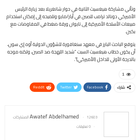
وتأتي مشاركة هيغسيث الثانية في حوار شانغريلا بعد زيارة الرئيس
الأميركي دونالد ترامب للصين في أيار/مايو وتلميحه إلى إمكان استخدام
مبيعات الأسلحة الأميركية إلى تايوان ورقة ضغط في المفاوضات مع
بكين.
يتوقع الباحث البارز في معهد سنغافورة للشؤون الدولية أوه إي سون،
أن يكون خطاب هيغسيث السبت “شديد اللهجة ضد الصين، ولكنه موجه
بالدرجة الأولى للداخل (الأميركي)”.
1
ReddIt
Twitter
Facebook
شارك
WhatsApp
Pinterest
البريد الإلكتروني
Awatef Abdelhamed
12603 المشاركات
0 تعليقات