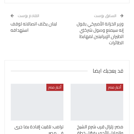
السابق بوست
القادم بوست
وزير الخزانة الأميركي يقول
لبنان يكثف اتصالاته لوقف
إنه سيمنع وصول شركتي
استهدافه
الطيران الإيرانيتين لمهابط
الطائرات
قد يعجبك ايضا
أخبار مصر
أخبار مصر
مصر: زلزال قرب شرم الشيخ
ترامب: تلقيت إفادة بما جرى
والهلال الأحمر يفعّل خطة
في مصر