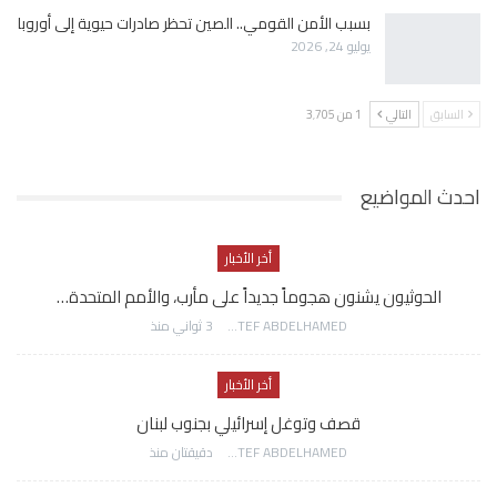
بسبب الأمن القومي.. الصين تحظر صادرات حيوية إلى أوروبا
يوليو 24, 2026
السابق
التالي
1 من 3٬705
احدث المواضيع
أخر الأخبار
الحوثيون يشنون هجوماً جديداً على مأرب، والأمم المتحدة…
AWATEF ABDELHAMED
3 ثواني منذ
أخر الأخبار
قصف وتوغل إسرائيلي بجنوب لبنان
AWATEF ABDELHAMED
دقيقتان منذ