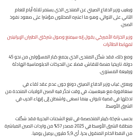
ويغيب وزير الدفاع الصيني عن المنتدى الذي يستمر ثلاثة أيام للعام
الثاني على التوالي، وهو ما اعتبره المحللون مؤشرا على صعود نفوذ
الصين.
وزير الخزانة الأميركي يقول إنه سيمنع وصول شركتي الطيران الإيرانيتين
لمهابط الطائرات
ومع ذلك، فقد شكّل المنتدى الذي يجمع كبار المسؤولين من نحو 45
دولة، تاريخيا منصة للنقاش، فضلا عن التحركات الدبلوماسية الهادئة
ورفيعة المستوى.
ويعني غياب وزير الدفاع الصيني دونغ جون عدم عقد لقاء في
سنغافورة مع هيغسيث، في وقت تحذّر فيه الصين الولايات المتحدة من
تدخلها في قضية تايوان، بينما تسعى واشنطن إلى إنهاء الحرب في
الشرق الأوسط.
بحسب شركة كيبلر المتخصصة في تتبع الشحنات البحرية فقد شكّلت
منطقة الشرق الأوسط في 2025 مصدر 57% من واردات الصين المباشرة
من النفط الخام المنقول بحرا، أي 5,9 مليون برميل يوميا.