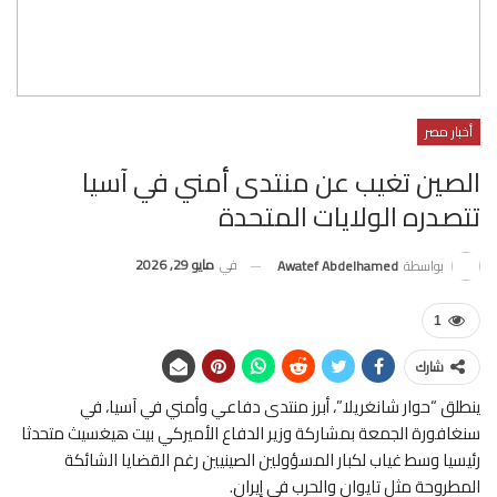
أخبار مصر
الصين تغيب عن منتدى أمني في آسيا
تتصدره الولايات المتحدة
في
مايو 29, 2026
بواسطة
Awatef Abdelhamed
1
شارك
ينطلق “حوار شانغريلا”، أبرز منتدى دفاعي وأمني في آسيا، في
سنغافورة الجمعة بمشاركة وزير الدفاع الأميركي بيت هيغسيث متحدثا
رئيسيا وسط غياب لكبار المسؤولين الصينيين رغم القضايا الشائكة
المطروحة مثل تايوان والحرب في إيران.