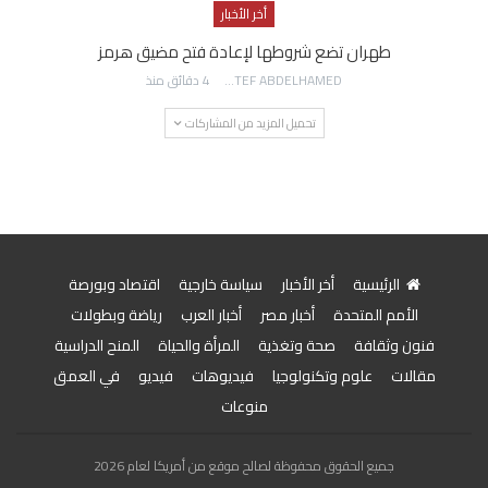
أخر الأخبار
طهران تضع شروطها لإعادة فتح مضيق هرمز
AWATEF ABDELHAMED
4 دقائق منذ
تحميل المزيد من المشاركات
الرئيسية
أخر الأخبار
سياسة خارجية
اقتصاد وبورصة
الأمم المتحدة
أخبار مصر
أخبار العرب
رياضة وبطولات
فنون وثقافة
صحة وتغذية
المرأة والحياة
المنح الدراسية
مقالات
علوم وتكنولوجيا
فيديوهات
فيديو
في العمق
منوعات
جميع الحقوق محفوظة لصالح موقع من أمريكا لعام 2026