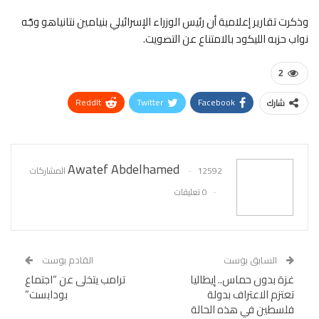
وذكرت تقارير إعلامية أن رئيس الوزراء الإسرائيلي بنيامين نتانياهو وجّه
نواب حزبه الليكود بالامتناع عن التصويت.
2
ReddIt
Twitter
Facebook
شارك
WhatsApp
Pinterest
البريد الإلكتروني
Awatef Abdelhamed
12592 المشاركات
0 تعليقات
السابق بوست
القادم بوست
غزة بدون حماس.. إيطاليا
ترامب يتخلى عن “اجتماع
تعتزم الاعتراف بدولة
بودابست”
فلسطين في هذه الحالة