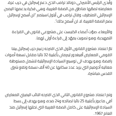
وأبدى الرئيس الأميركي دونالد ترامب الذي دعم إسرائيل في حرب غزة،
معارضته لضمّها مناطق من الضفة الغربية، وهي فكرة يدعمها اليمين
الإسرائيلي المتطرف. وقال ترامب في أيلول/سبتمبر “لن أسمح لإسرائيل
بضم الضفة الغربية. لا، لن أسمح بذلك”.
والأربعاء، صوّت أعضاء الكنيست على مشروعي قانون في القراءة
التمهيدية، وهو تصويت يمهّد إلى قراءة أولى لهما.
تمّ اعتماد مشروع القانون الأول الذي اقترحه زعيم حزب إسرائيل بيتنا
القومي المعارض أفيغدور ليبرمان بأغلبية 32 نائبا مقابل تسعة أصوات
رافضة، وهو يهدف الى توسيع السيادة الإسرائيلية لتشمل مستوطنة
معاليه أدوميم التي يزيد عدد سكانها عن 40 ألف نسمة وتقع شرق
القدس مباشرة.
وتم اعتماد مشروع القانون الثاني الذي اقترحه النائب اليميني المعارض
آفي ماعوز بأغلبية 25 نائبا لصالحه و24 ضده، وهو يهدف إلى بسط
السيادة الإسرائيلية على كامل الضفة الغربية التي تحتلها إسرائيل منذ
العام 1967.