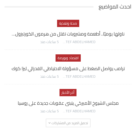
احدث المواضيع
صحة وتغذية
ناولها يوميًا.. أطعمة ومشروبات تقلل من هرمون الكورتيزول…
AWATEF ABDELHAMED
5 ساعات منذ
اقتصاد وبورصة
ترامب يواصل الضغط على مسؤولة الاحتياطي الفدرالي ليزا كوك
AWATEF ABDELHAMED
5 ساعات منذ
أخر الأخبار
مجلس الشيوخ الأميركي يتبنى عقوبات جديدة على روسيا
AWATEF ABDELHAMED
5 ساعات منذ
تحميل المزيد من المشاركات