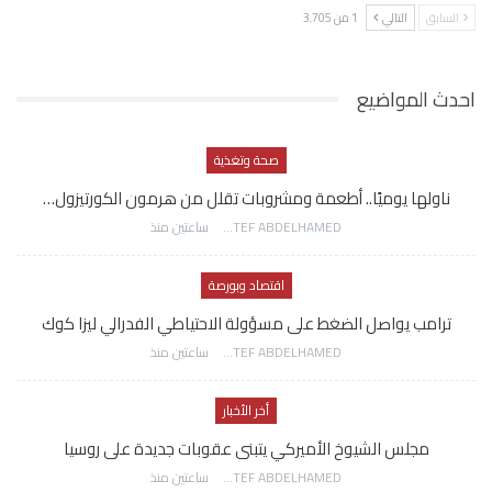
السابق
التالي
1 من 3٬705
احدث المواضيع
صحة وتغذية
ناولها يوميًا.. أطعمة ومشروبات تقلل من هرمون الكورتيزول…
AWATEF ABDELHAMED
ساعتين منذ
اقتصاد وبورصة
ترامب يواصل الضغط على مسؤولة الاحتياطي الفدرالي ليزا كوك
AWATEF ABDELHAMED
ساعتين منذ
أخر الأخبار
مجلس الشيوخ الأميركي يتبنى عقوبات جديدة على روسيا
AWATEF ABDELHAMED
ساعتين منذ