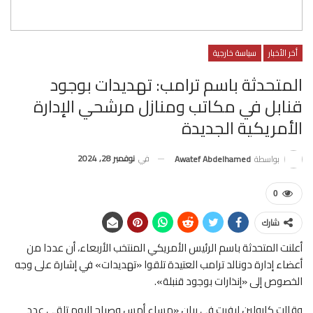
أخر الأخبار
سياسة خارجية
المتحدثة باسم ترامب: تهديدات بوجود
قنابل في مكاتب ومنازل مرشحي الإدارة
الأمريكية الجديدة
في
نوفمبر 28, 2024
بواسطة
Awatef Abdelhamed
0
شارك
أعلنت المتحدثة باسم الرئيس الأمريكي المنتخب الأربعاء، أن عددا من
أعضاء إدارة دونالد ترامب العتيدة تلقوا «تهديدات» في إشارة على وجه
الخصوص إلى «إنذارات بوجود قنبلة».
وقالت كارولين ليفيت في بيان «مساء أمس وصباح اليوم تلقى عدد