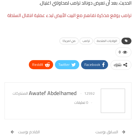
الحديث، بعد أن تعرض دونالد ترامب لمحاولتي اغتيال.
ترامب يوقع مذكرة تفاهم مع البيت الأبيض لبدء عملية انتقال السلطة
الولايات المتحدة
ترامب
من امريكا
0
ReddIt
Twitter
Facebook
شارك
WhatsApp
Pinterest
البريد الإلكتروني
Awatef Abdelhamed
12592 المشاركات
0 تعليقات
السابق بوست
القادم بوست