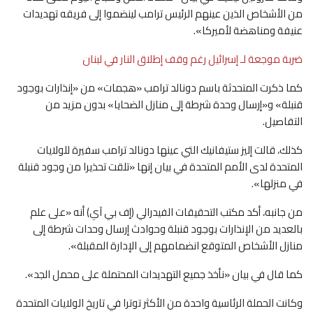
من الأشخاص الذين عينهم الرئيس ترامب لينضموا إلى فريقه تهديدات
عنيفة ومناهضة لأميركا».
ضربة موجعة لـ إسرائيل رغم وقف إطلاق النار في لبنان
كما ذكرت المتحدثة باسم دونالد ترامب «هجمات» من «إنذارات بوجود
قنبلة» و«إرسال وحدة شرطة إلى منازل الضحايا» بدون مزيد من
التفاصيل.
كذلك، قالت إليز ستيفانيك التي عينها دونالد ترامب سفيرة للولايات
المتحدة لدى الأمم المتحدة في بيان إنها «تلقت تحذيرا من وجود قنبلة
في منزلها».
من جانبه، أكد مكتب التحقيقات الفيدرالي (إف بي آي) أنه «على علم
بالعديد من الإنذارات بوجود قنبلة وحوادث إرسال وحدات شرطة إلى
منازل الأشخاص المتوقع انضمامهم إلى الإدارة المقبلة».
كما قال في بيان «نأخذ جميع التهديدات المحتملة على محمل الجد».
وكانت الحملة الرئاسية واحدة من الأكثر توترا في تاريخ الولايات المتحدة